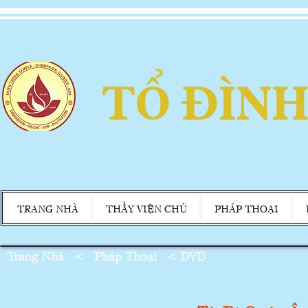
TỔ ĐÌNH
TRANG NHÀ
THẦY VIỆN CHỦ
PHÁP THOẠI
Trang Nhà
<
Pháp Thoại
<
DVD