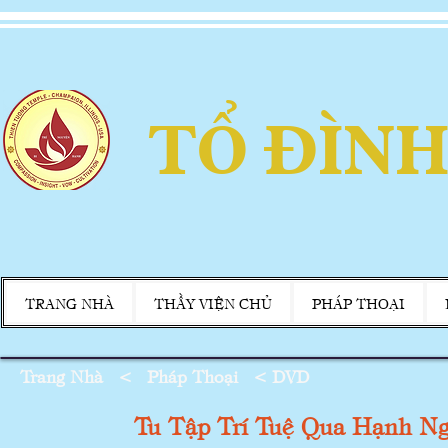
TỔ ĐÌNH
TRANG NHÀ
THẦY VIỆN CHỦ
PHÁP THOẠI
Trang Nhà
<
Pháp Thoại
<
DVD
Tu Tập Trí Tuệ Qua Hạnh 