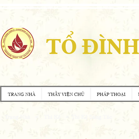
TỔ ĐÌNH
TRANG NHÀ
THẦY VIỆN CHỦ
PHÁP THOẠI
Trang Nhà
<
Thi Kệ
< Thi Kệ Sáng Tác