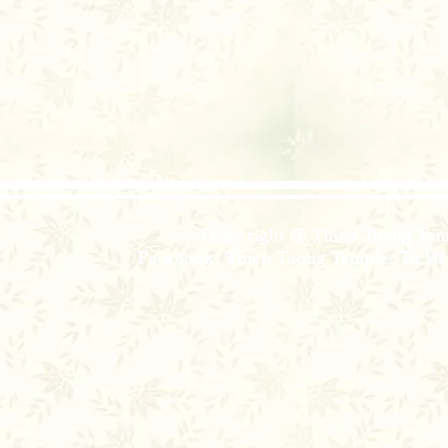
Copy right @ Thien Tuong Temp
Facebook: Thien Tuong Temple; Tu Viện 