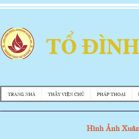
TỔ ĐÌNH
TRANG NHÀ
THẦY VIỆN CHỦ
PHÁP THOẠI
Hình Ảnh Xuâ