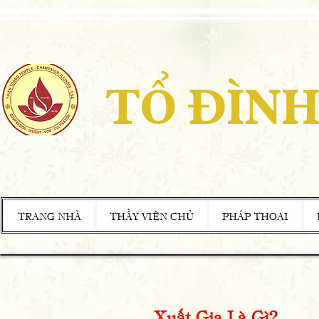
TỔ ĐÌNH
TRANG NHÀ
THẦY VIỆN CHỦ
PHÁP THOẠI
Trang Nhà
<
Bài Viết
Xuất Gia Là Gì?