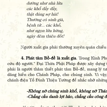
dường như nhà lửa
các khổ dẫy đầy,
thật đáng sợ hãi!
Thường có sinh già,
bệnh tử... các khổ,
như ngọn lửa hừng,
ngày đêm thiêu đốt!
Người xuất gia phải thường xuyên quán chiếu như 
4. Phát tâm Bồ-đề là xuất gia
. Trong Kinh Ph
cứu độ người." Đại Thừa Phật Pháp được xây dựng tr
phải là người thâm thiết phát tâm Bồ-đề, mang lý t
dâng hiến cho Chánh Pháp, cho chúng sinh. Vì vậy, 
chánh điện Tổ Đình Thiện Tường để nhắc nhở những
-Không nỡ chúng sinh khổ, không nỡ Thánh 
-Chẳng cầu danh lợi hão, chẳng cầu công 