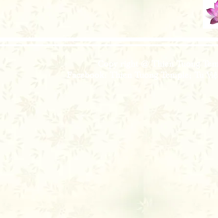
Copy right @ Thien Tuong Temp
Facebook: Thien Tuong Temple; Tu Viện 