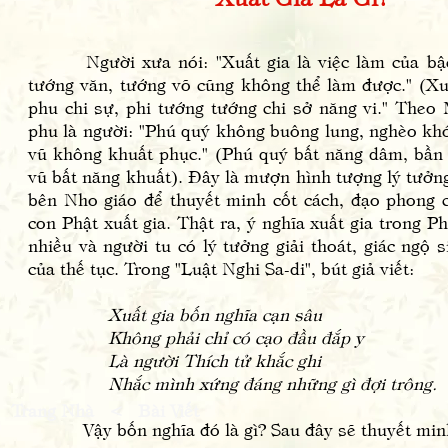
Người xưa nói: "Xuất gia là việc làm của bậc
tướng văn, tướng võ cũng không thể làm được." (Xuấ
phu chi sự, phi tướng tướng chi sở năng vi." Theo
phu là người: "Phú quý không buông lung, nghèo khó
vũ không khuất phục." (Phú quý bất năng dâm, bần 
vũ bất năng khuất). Đây là mượn hình tượng lý tưởn
bên Nho giáo để thuyết minh cốt cách, đạo phong c
con Phật xuất gia. Thật ra, ý nghĩa xuất gia trong P
nhiều và người tu có lý tưởng giải thoát, giác ngộ 
của thế tục. Trong "Luật Nghi Sa-di", bút giả viết:
Xuất gia bốn nghĩa cạn sâu
Không phải chỉ có cạo đầu đắp y
Là người Thích tử khắc ghi
Nhắc mình xứng đáng những gì đợi trông.
Trang Nhà
<
Bài Viết
Vậy bốn nghĩa đó là gì? Sau đây sẽ thuyết minh