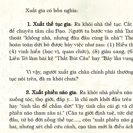
Xuất gia có bốn nghĩa:
1. Xuất thế tục gia
: Ra khỏi nhà thế tục. Cắt
để chuyên tâm cầu Đạo. Người tu bước vào nhà Tam B
thoát "không nhà, nhưng đâu đâu cũng là nhà"! The
hoàn toàn dứt bỏ được bảy việc như sau: (1) Hiếu the
(4) vinh hiển (học vị, quan chức), (5) giàu sang, 
Liên Trì làm bài kệ "Thất Bút Câu" hay "Bảy lần vung
Vì vậy, người xuất gia chân chính phải thường xu
tục nói trên, đã ra khỏi chưa?
2. Xuất phiền não gia
: Ra khỏi nhà phiền não t
xuống tóc, thọ giới, đắp y... là chỉ mới khởi đầu tr
hay "tinh tần để chấm dứt" Vậy tinh cần cái gì và c
phiền não tham sân si." (Cân tu giới định tuệ, tức di
đầu, từ bỏ đời sống thế tục...., còn "xuất phiền não
hai, nhưng xét chỗ cứu cánh, cạo tâm mới là điều ách 