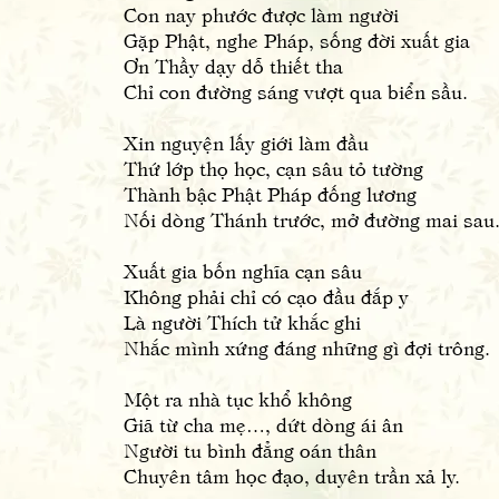
Con nay phước được làm người
Gặp Phật, nghe Pháp, sống đời xuất gia
Ơn Thầy dạy dỗ thiết tha
Chỉ con đường sáng vượt qua biển sầu.
Xin nguyện lấy giới làm đầu
Thứ lớp thọ học, cạn sâu tỏ tường
Thành bậc Phật Pháp đống lương
Nối dòng Thánh trước, mở đường mai sau
Xuất gia bốn nghĩa cạn sâu
Không phải chỉ có cạo đầu đắp y
Là người Thích tử khắc ghi
Nhắc mình xứng đáng những gì đợi trông.
Một ra nhà tục khổ không
Giã từ cha mẹ…, dứt dòng ái ân
Người tu bình đẳng oán thân
Chuyên tâm học đạo, duyên trần xả ly.