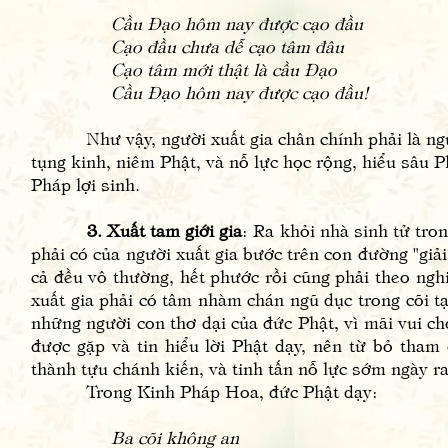
Cầu Đạo hôm nay được cạo đầu
Cạo đầu chưa dễ cạo tâm đâu
Cạo tâm mới thật là cầu Đạo
Cầu Đạo hôm nay được cạo đầu!
Như vậy, người xuất gia chân chính phải là người số
tụng kinh, niêm Phật, và nỗ lực học rộng, hiểu sâu Ph
Pháp lợi sinh.
3. Xuất tam giới gia
: Ra khỏi nhà sinh tử trong
phải có của người xuất gia bước trên con đường "giải
cả đều vô thường, hết phước rồi cũng phải theo nghiệ
xuất gia phải có tâm nhàm chán ngũ dục trong cõi tạ
những người con thơ dại của đức Phật, vì mãi vui c
được gặp và tin hiểu lời Phật dạy, nên từ bỏ tham 
thành tựu chánh kiến, và tinh tấn nỗ lực sớm ngày ra
Trong Kinh Pháp Hoa, đức Phật dạy:
Ba cõi không an