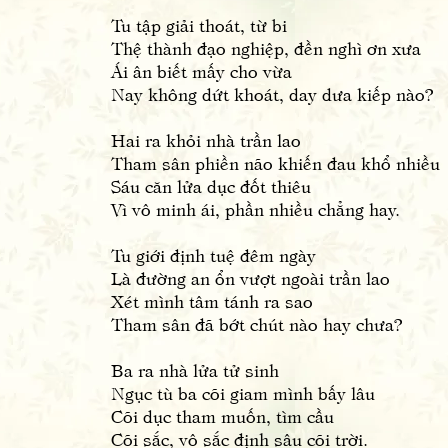
Tu tập giải thoát, từ bi
Thệ thành đạo nghiệp, đền nghì ơn xưa
Ái ân biết mấy cho vừa
Nay không dứt khoát, day dưa kiếp nào?
Hai ra khỏi nhà trần lao
Tham sân phiền não khiến đau khổ nhiều
Sáu căn lửa dục đốt thiêu
Vì vô minh ái, phần nhiều chẳng hay.
Tu giới định tuệ đêm ngày
Là đường an ổn vượt ngoài trần lao
Xét mình tâm tánh ra sao
Tham sân đã bớt chút nào hay chưa?
Ba ra nhà lửa tử sinh
Ngục tù ba cõi giam mình bấy lâu
Cõi dục tham muốn, tìm cầu
Cõi sắc, vô sắc định sâu cõi trời.