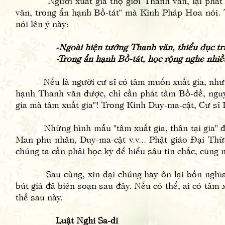
Người xuất gia thọ giới Thanh văn, lại phát tâ
văn, trong ẩn hạnh Bồ-tát" mà Kinh Pháp Hoa nói. 
nói lên ý này:
-Ngoài hiện tướng Thanh văn, thiểu dục tri
-Trong ẩn hạnh Bồ-tát, học rộng nghe nhiều
Nếu là người cư sĩ có tâm muốn xuất gia, nhưng vì
hạnh Thanh văn được, chỉ cần phát tâm Bồ-đề, nguyệ
gia mà tâm xuất gia"! Trong Kinh Duy-ma-cật, Cư sĩ D
Những hình mẫu "tâm xuất gia, thân tại gia" được
Man phu nhân, Duy-ma-cật v.v... Phật giáo Đại Th
chúng ta cần phải học kỹ để hiểu sâu tin chắc, cũng 
Sau cùng, xin đại chúng hãy ôn lại bốn nghĩa xu
bút giả đã biên soạn sau đây. Nếu có thể, ai có tâm 
thế sau này.
Luật Nghi Sa-di