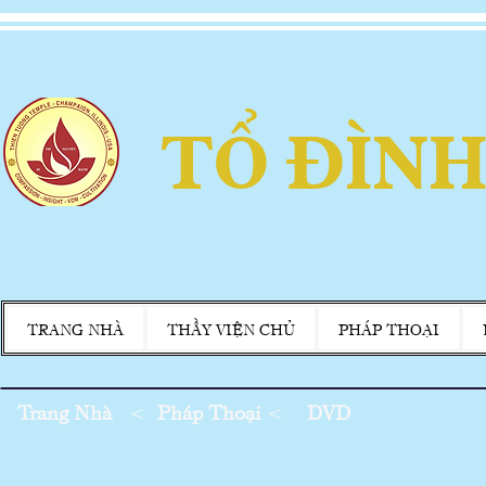
TỔ ĐÌNH
TRANG NHÀ
THẦY VIỆN CHỦ
PHÁP THOẠI
Trang Nhà
<
Pháp Thoại
<
DVD