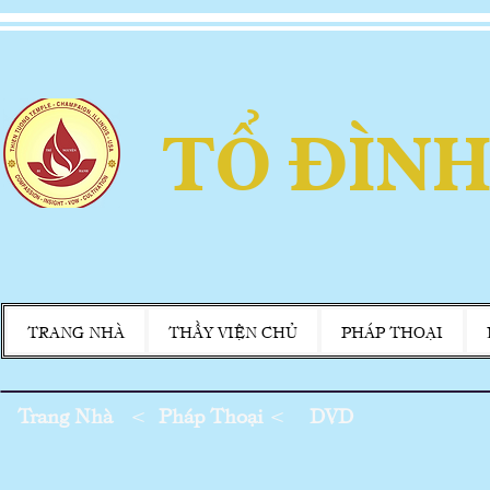
TỔ ĐÌNH
TRANG NHÀ
THẦY VIỆN CHỦ
PHÁP THOẠI
Trang Nhà
<
Pháp Thoại
<
DVD