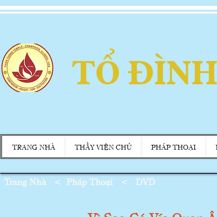
TỔ ĐÌNH
TRANG NHÀ
THẦY VIỆN CHỦ
PHÁP THOẠI
Trang Nhà
<
Pháp Thoại
<
DVD