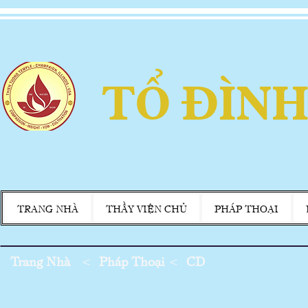
TỔ ĐÌNH
TRANG NHÀ
THẦY VIỆN CHỦ
PHÁP THOẠI
Trang Nhà
<
Pháp Thoại
<
CD