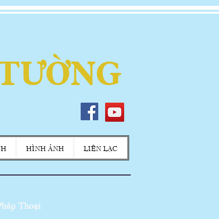
 TƯỜNG
CH
HÌNH ẢNH
LIÊN LẠC
háp Thoại