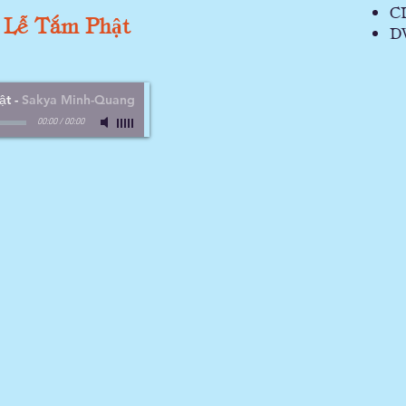
CD
 Lễ Tắm Phật
D
ật
-
Sakya Minh-Quang
00:00
/
00:00