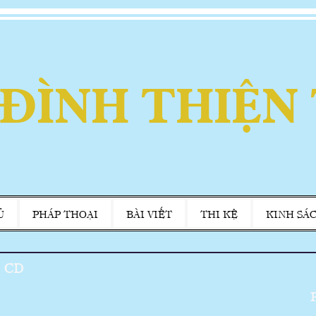
 ĐÌNH THIỆN
Ủ
PHÁP THOẠI
BÀI VIẾT
THI KỆ
KINH SÁ
CD
P