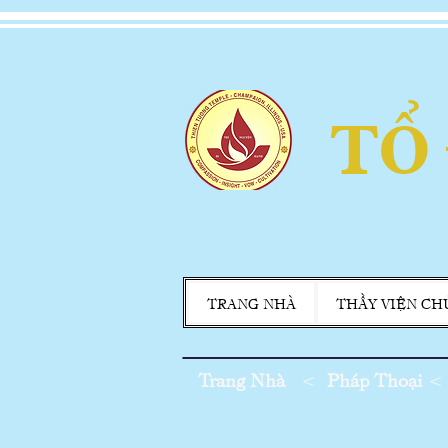
TỔ
TRANG NHÀ
THẦY VIỆN CH
Trang Nhà
<
Pháp Thoại
<