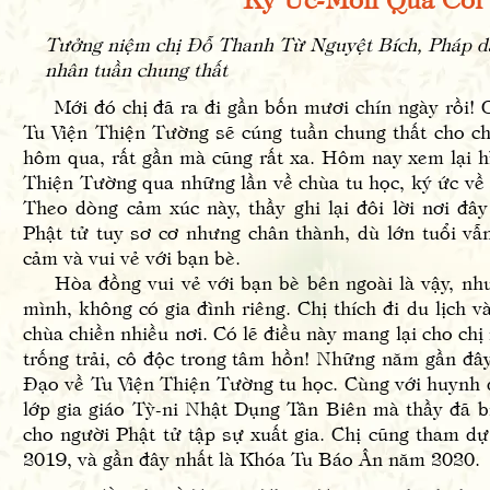
Tưởng niệm chị Đỗ Thanh Từ Nguyệt Bích, Pháp d
nhân tuần chung thất
Mới đó chị đã ra đi gần bốn mươi chín ngày rồi! C
Tu Viện Thiện Tường sẽ cúng tuần chung thất cho ch
hôm qua, rất gần mà cũng rất xa. Hôm nay xem lại hì
Thiện Tường qua những lần về chùa tu học, ký ức về 
Theo dòng cảm xúc này, thầy ghi lại đôi lời nơi đâ
Phật tử tuy sơ cơ nhưng chân thành, dù lớn tuổi vẫn
cảm và vui vẻ với bạn bè.
Hòa đồng vui vẻ với bạn bè bên ngoài là vậy, nh
mình, không có gia đình riêng. Chị thích đi du lịch 
chùa chiền nhiều nơi. Có lẽ điều này mang lại cho chị
trống trải, cô độc trong tâm hồn! Những năm gần đây
Đạo về Tu Viện Thiện Tường tu học. Cùng với huynh đ
lớp gia giáo Tỳ-ni Nhật Dụng Tân Biên mà thầy đã bi
cho người Phật tử tập sự xuất gia. Chị cũng tham 
2019, và gần đây nhất là Khóa Tu Báo Ân năm 2020.