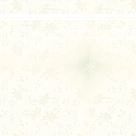
Copy right @ Thien Tuong Temp
Facebook: Thien Tuong Temple; Tu Viện 