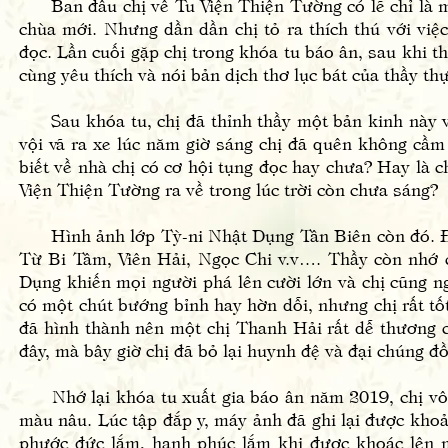
Ban đầu chị về Tu Viện Thiện Tường có lẽ chỉ là mộ
chùa mới. Nhưng dần dần chị tỏ ra thích thú với việ
đọc. Lần cuối gặp chị trong khóa tu báo ân, sau khi
cùng yêu thích và nói bản dịch thơ lục bát của thầy thự
Sau khóa tu, chị đã thỉnh thầy một bản kinh này về 
vội vã ra xe lúc năm giờ sáng chị đã quên không cầm
biết về nhà chị có cơ hội tụng đọc hay chưa? Hay là chị
Viện Thiện Tường ra về trong lúc trời còn chưa sáng?
Hình ảnh lớp Tỳ-ni Nhật Dụng Tân Biên còn đó. Đâ
Từ Bi Tâm, Viên Hải, Ngọc Chi v.v…. Thầy còn nhớ có
Dụng khiến mọi người phá lên cười lớn và chị cũng n
có một chút bướng bỉnh hay hờn dỗi, nhưng chị rất tố
đã hình thành nên một chị Thanh Hải rất dễ thương 
đây, mà bây giờ chị đã bỏ lại huynh đệ và đại chúng đồn
Nhớ lại khóa tu xuất gia báo ân năm 2019, chị vô c
màu nâu. Lúc tập đắp y, máy ảnh đã ghi lại được khoả
phước đức lắm, hạnh phúc lắm khi được khoác lên mì