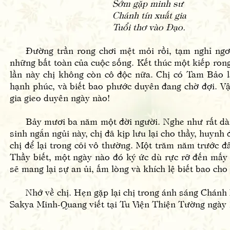
Sớm gặp minh sư
Chánh tín xuất gia
Tuổi thơ vào Đạo.
Đường trần rong chơi mệt mỏi rồi, tạm nghỉ ngơi 
những bất toàn của cuộc sống. Kết thúc một kiếp rong
lần này chị không còn cô độc nữa. Chị có Tam Bảo l
hạnh phúc, và biết bao phước duyên đang chờ đợi. Vậ
gia gieo duyên ngày nào!
Bảy mươi ba năm một đời người. Nghe như rất dài, 
sinh ngắn ngủi này, chị đã kịp lưu lại cho thầy, huynh
chị để lại trong cõi vô thường. Một trăm năm trước 
Thầy biết, một ngày nào đó ký ức dù rực rỡ đến mấy
sẽ mang lại sự an ủi, ấm lòng và khích lệ biết bao cho
Nhớ về chị. Hẹn gặp lại chị trong ánh sáng Chánh Ph
Sakya Minh-Quang viết tại Tu Viện Thiện Tường ngày 