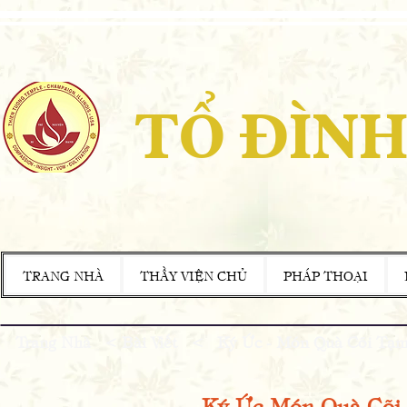
TỔ ĐÌNH
TRANG NHÀ
THẦY VIỆN CHỦ
PHÁP THOẠI
Trang Nhà
<
Bài Viết
< Ký Ức - Món Quà Cõi Tạ
​Ký Ức-Món Quà Cõi