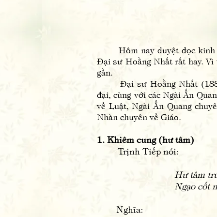
Tác giả: Đạ
Dịch giả: 
Hôm nay duyệt đọc kinh sác
Đại sư Hoằng Nhất rất hay. Vì 
gần.
Đại sư Hoằng Nhất (1880-19
đại, cùng với các Ngài Ấn Qua
về Luật, Ngài Ấn Quang chuyê
Nhàn chuyên về Giáo.
1. Khiêm cung (hư tâm)
Trịnh Tiếp nói:
Hư tâm tr
Ngạo cốt 
Nghĩa: