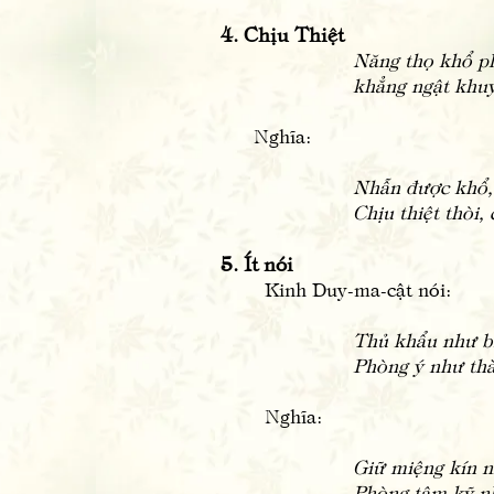
4. Chịu Thiệt
Năng thọ khổ ph
khẳng ngật khuy
Nghĩa:
Nhẫn được khổ, 
Chịu thiệt thòi,
5. Ít nói
Kinh Duy-ma-cật nói:
Thủ khẩu như b
Phòng ý như th
Nghĩa:
Giữ miệng kín 
Phòng tâm kỹ n