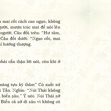
 mai cốt cách cao ngạo, không
gười, mượn trúc mai để nói lên
 người. Câu đối trên: “Hư tâm,
. Câu đối dưới: “Ngạo cốt, mai
hí hướng thượng.
i cẩn thận lời nói, còn khi ở
ố năng tựu kỳ thâm” Có xuất xứ
 Tần. Nghĩa: “Núi Thái không
a biển sâu.” Ý nói: Núi Thái sở
 Biển cả sở dĩ sâu vì không có