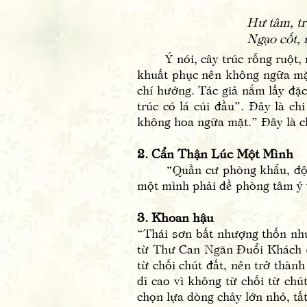
Hư tâm, tr
Ngạo cốt,
Ý nói, cây trúc rỗng ruột, nh
khuất phục nên không ngữa mặt 
chí hướng. Tác giả nắm lấy đặc
trúc có lá cúi đầu”. Đây là c
không hoa ngữa mặt.” Đây là ch
2. Cẩn Thận Lúc Một Mình
“Quần cư phòng khẩu, độc xử 
một mình phải đề phòng tâm ý
3. Khoan hậu
“Thái sơn bất nhượng thốn như
từ Thư Can Ngăn Đuổi Khách 
từ chối chút đất, nên trở thàn
dĩ cao vì không từ chối từ chú
chọn lựa dòng chảy lớn nhỏ, tấ