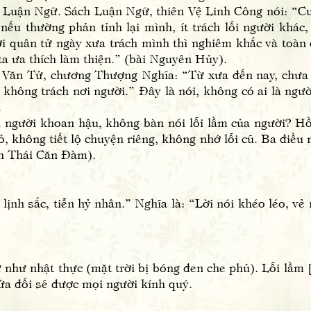
uận Ngữ. Sách Luận Ngữ, thiên Vệ Linh Công nói: “Cun
 nếu thường phản tỉnh lại mình, ít trách lỗi người khác
 quân tử ngày xưa trách mình thì nghiêm khắc và toàn d
ta ưa thích làm thiện.” (bài Nguyên Hủy).
ăn Tử, chương Thượng Nghĩa: “Từ xưa đến nay, chưa 
 không trách nơi người.” Đây là nói, không có ai là ngư
.
gười khoan hậu, không bàn nói lỗi lầm của người? Hồ
ỏ, không tiết lộ chuyện riêng, không nhớ lỗi cũ. Ba điều
ách Thái Căn Đàm).
sắc, tiễn hỷ nhân.” Nghĩa là: “Lời nói khéo léo, vẻ mặ
 nhật thực (mặt trời bị bóng đen che phủ). Lỗi lầm [c
ửa đối sẽ được mọi người kính quý.