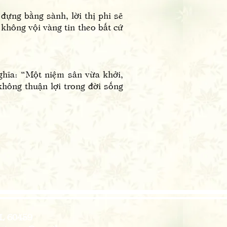
ựng bằng sành, lời thị phi sẽ
, không vội vàng tin theo bất cứ
ĩa: “Một niệm sân vừa khởi,
hông thuận lợi trong đời sống
IL 60459