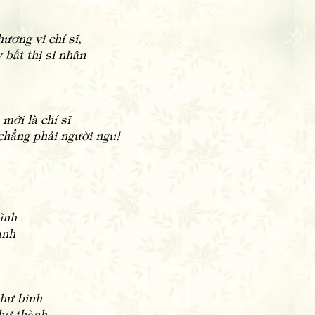
ương vi chí sĩ,
 bất thị si nhân
mới là chí sĩ
 chẳng phải người ngu!
ình
ành
như bình
hư thành