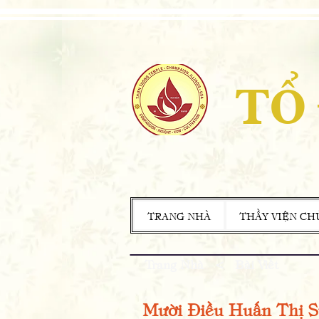
TỔ
TRANG NHÀ
THẦY VIỆN CH
Trang Nhà
<
Bài Viết
Mười Điều Huấn Thị S