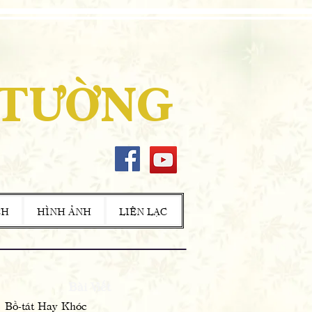
 TƯỜNG
CH
HÌNH ẢNH
LIÊN LẠC
Bài Viết
Bồ-tát Hay Khóc