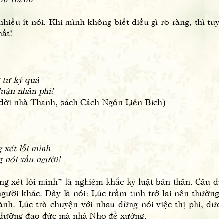
nhiều ít nói. Khi mình không biết điều gì rõ ràng, thì 
hất!
 tư kỷ quá
uận nhân phi!
ời nhà Thanh, sách Cách Ngôn Liên Bích)
 xét lỗi mình
 nói xấu người!
ét lỗi mình” là nghiêm khắc kỷ luật bản thân. Câu dư
gười khác. Đây là nói: Lúc trầm tĩnh trở lại nên thường
ành. Lúc trò chuyện với nhau đừng nói việc thị phi, đư
 dưỡng đạo đức mà nhà Nho đề xướng.