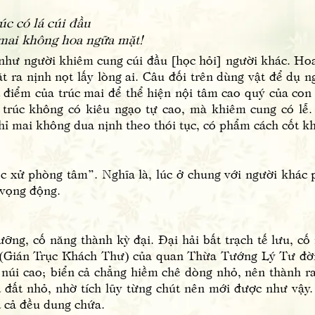
úc có lá cúi đầu
 mai không hoa ngữa mặt!
ư người khiêm cung cúi đầu [học hỏi] người khác. Hoa
ra nịnh nọt lấy lòng ai. Câu đối trên dùng vật để dụ n
 điểm của trúc mai để thể hiện nội tâm cao quý của con
hi trúc không có kiêu ngạo tự cao, mà khiêm cung có lễ
ỉ mai không dua nịnh theo thói tục, có phẩm cách cốt k
phòng tâm”. Nghĩa là, lúc ở chung với người khác phả
 vọng động.
ỡng, cố năng thành kỳ đại. Đại hải bất trạch tế lưu, c
(Gián Trục Khách Thư) của quan Thừa Tướng Lý Tư đời
h núi cao; biển cả chẳng hiềm chê dòng nhỏ, nên thành r
t đất nhỏ, nhờ tích lũy từng chút nên mới được như vậy.
t cả đều dung chứa.