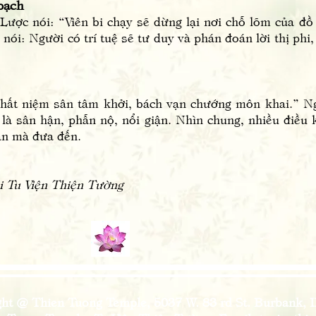
bạch
 nói: “Viên bi chạy sẽ dừng lại nơi chỗ lõm của đồ đ
 nói: Người có trí tuệ sẽ tư duy và phán đoán lời thị phi
niệm sân tâm khởi, bách vạn chướng môn khai.” Ngh
à sân hận, phẫn nộ, nổi giận. Nhìn chung, nhiều điều k
ận mà đưa đến.
ại Tu Viện Thiện Tường
ght @ Thien Tuong Temple, 5037 W. 83 rd St. Burbank, 