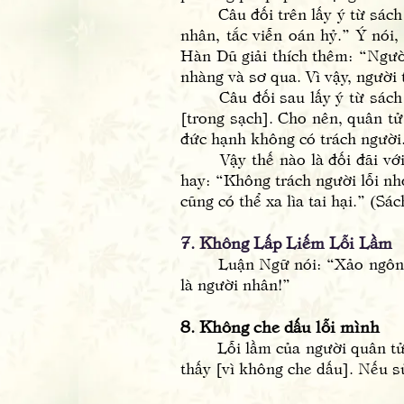
Câu đối trên lấy ý từ sách L
nhân, tắc viễn oán hỷ.” Ý nói,
Hàn Dũ giải thích thêm: “Người
nhàng và sơ qua. Vì vậy, người 
Câu đối sau lấy ý từ sách V
[trong sạch]. Cho nên, quân tử
đức hạnh không có trách người
Vậy thế nào là đối đãi với n
hay: “Không trách người lỗi nh
cũng có thể xa lìa tai hại.” (S
7. Không Lấp Liếm Lỗi Lầm
Luận Ngữ nói: “Xảo ngôn lịnh 
là người nhân!”
8. Không che dấu lỗi mình
Lỗi lầm của người quân tử như
thấy [vì không che dấu]. Nếu s