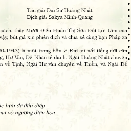
i Sư Hoằng Nhất
Sakya Minh-Quang
h, thấy Mười Điều Huấn Thị Sửa Đổi Lỗi Lầm của
vậy, bút giả xin phiên dịch và chia sẻ cùng bạn Pháp xa
42) là một trong bốn vị Đại sư nổi tiếng đời cận
ng, Hư Vân, Đế Nhàn tề danh. Ngài Hoằng Nhất chuyên
n về Tịnh, Ngài Hư vân chuyên về Thiền, và Ngài Đế
úc hữu đê đầu diệp
mai vô ngưỡng diện hoa