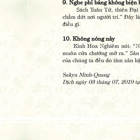
9. Nghe phỉ báng không biện 
Sách Tuân Tử, thiên Đại Lược
chấm dứt nơi người trí.” Đây là
điều gì.
10. Không nóng nảy
Kinh Hoa Nghiêm nói: “Nhất 
muôn cửa chướng mở ra.” Sân l
của chúng ta đều do tâm sân h
Sakya Minh-Quang
Dịch ngày 03 tháng 07, 2019 t
Copy ri