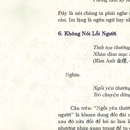
Đây là nói chúng ta phải nghe 
càn. Im lặng là ngôn ngữ hay n
6. Không Nói Lỗi Người
Tĩnh tọa thường
Nhàn đàm mạc l
(Kim Anh 金纓, đ
Nghĩa:
Ngồi yên thường
Trò chuyện đừng
Câu trên: “Ngồi yên thường x
người” là khoan dung đối đãi n
sau đó sửa đổi để bỏ ác làm l
phương pháp quan trọng để tu