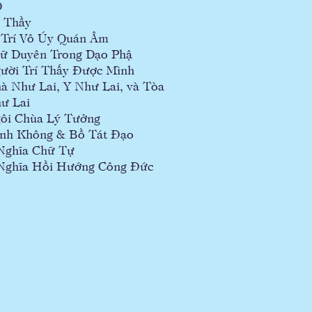
D
 Thầy
 Trí Vô Úy Quán Âm
ữ Duyên Trong Dạo Phậ
ười Trí Thấy Được Mình
à Như Lai, Y Như Lai, và Tòa
ư Lai
ôi Chùa Lý Tưởng
́nh Không & Bồ Tát Đạo
Nghĩa Chữ Tự
 Nghĩa Hồi Hướng Công Đức