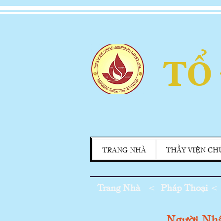
TỔ
TRANG NHÀ
THẦY VIỆN CH
Trang Nhà
<
Pháp Thoại
<
Người Nh