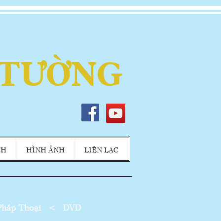
 TƯỜNG
CH
HÌNH ẢNH
LIÊN LẠC
háp Thoại
<
DVD