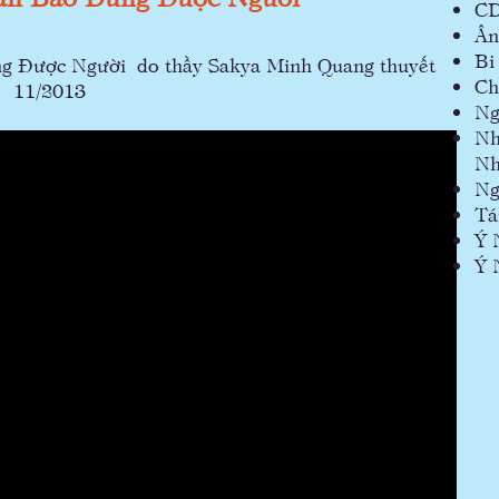
C
Ân
Bi
g Được Người do thầy Sakya Minh Quang thuyết
Ch
ng 11/2013
Ng
Nh
Nh
Ng
Ta
Ý 
Ý