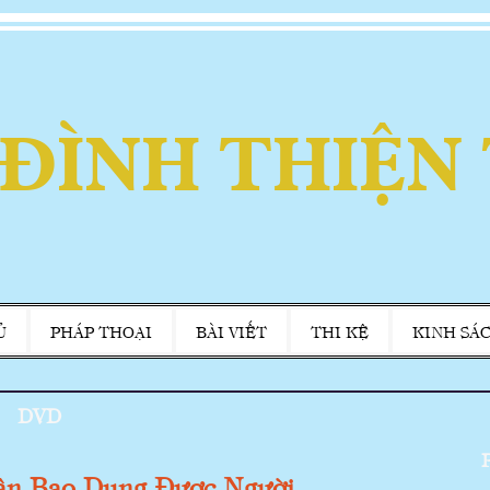
 ĐÌNH THIỆN
Ủ
PHÁP THOẠI
BÀI VIẾT
THI KỆ
KINH SÁ
DVD
P
ân Bao Dung Được Người