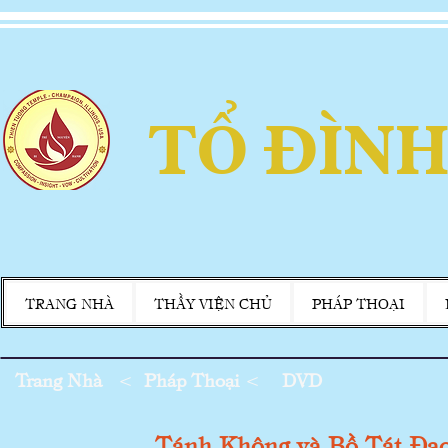
TỔ ĐÌNH
TRANG NHÀ
THẦY VIỆN CHỦ
PHÁP THOẠI
Trang Nhà
<
Pháp Thoại
<
DVD
Tánh Không và Bồ Tát Đạ