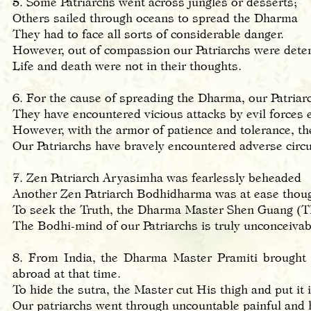
5. Some Patriarchs went across jungles or desserts;
Others sailed through oceans to spread the Dharma
They had to face all sorts of considerable danger.
However, out of compassion our Patriarchs were deter
Life and death were not in their thoughts.
6. For the cause of spreading the Dharma, our Patriarc
They have encountered vicious attacks by evil forces
However, with the armor of patience and tolerance, the
Our Patriarchs have bravely encountered adverse cir
7. Zen Patriarch Aryasimha was fearlessly beheaded
Another Zen Patriarch Bodhidharma was at ease thou
To seek the Truth, the Dharma Master Shen Guang (Th
The Bodhi-mind of our Patriarchs
8. From India, the Dharma Master Pramiti brought 
abroad at that time.
To hide the sutra, the Master cut His thigh and put it
Our patriarchs went through uncountable painful and 