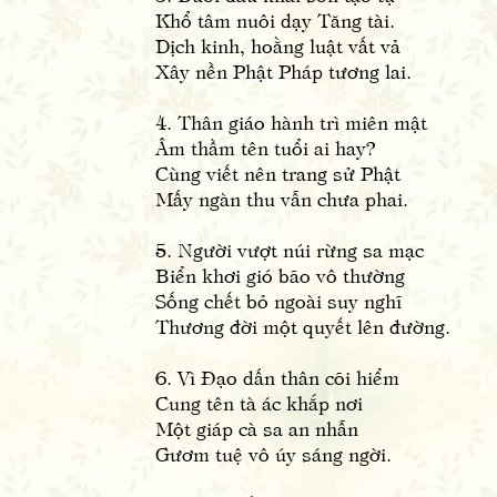
Khổ tâm nuôi dạy Tăng tài.
Dịch kinh, hoằng luật vất vả
Xây nền Phật Pháp tương lai.
4. Thân giáo hành trì miên mật
Âm thầm tên tuổi ai hay?
Cùng viết nên trang sử Phật
Mấy ngàn thu vẫn chưa phai.
5. Người vượt núi rừng sa mạc
Biển khơi gió bão vô thường
Sống chết bỏ ngoài suy nghĩ
Thương đời một quyết lên đường.
6. Vì Đạo dấn thân cõi hiểm
Cung tên tà ác khắp nơi
Một giáp cà sa an nhẫn
Gươm tuệ vô úy sáng ngời.