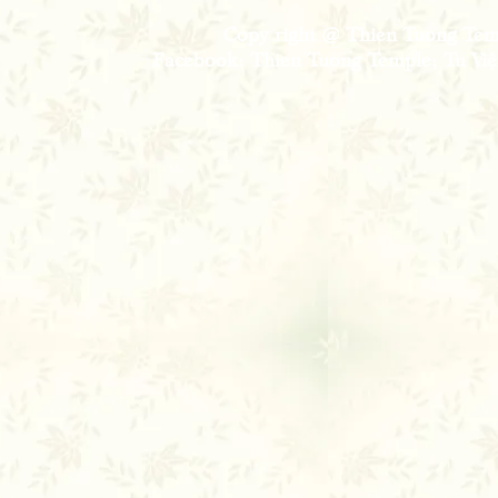
Copy right @ Thien Tuong Temp
Facebook: Thien Tuong Temple; Tu Viện 