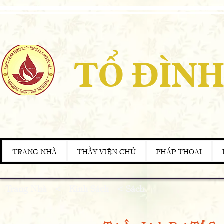
TỔ ĐÌNH
TRANG NHÀ
THẦY VIỆN CHỦ
PHÁP THOẠI
Trang Nhà
<
Kinh Sách < Sách