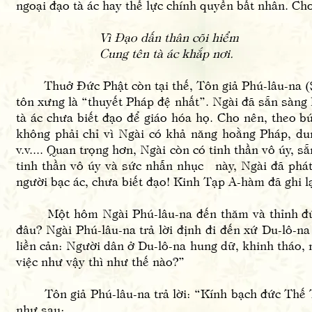
ngoại đạo tà ác hay thế lực chính quyền bất nhân. Cho
Vì Đạo dấn thân cõi hiểm
Cung tên tà ác khắp nơi.
Thuở Đức Phật còn tại thế, Tôn giả Phú-lâu-na (S. 
tôn xưng là “thuyết Pháp đệ nhất”. Ngài đã sẵn sàng
tà ác chưa biết đạo để giáo hóa họ. Cho nên, theo b
không phải chỉ vì Ngài có khả năng hoằng Pháp, du
v.v.... Quan trọng hơn, Ngài còn có tinh thần vô úy, 
tinh thần vô úy và sức nhẫn nhục này, Ngài đã phá
người bạc ác, chưa biết đạo! Kinh Tạp A-hàm đã ghi 
Một hôm Ngài Phú-lâu-na đến thăm và thỉnh đức T
đâu? Ngài Phú-lâu-na trả lời định đi đến xứ Du-lô-n
liền cản: Người dân ở Du-lô-na hung dữ, khinh tháo,
việc như vậy thì như thế nào?”
Tôn giả Phú-lâu-na trả lời: “Kính bạch đức Thế T
như sau: