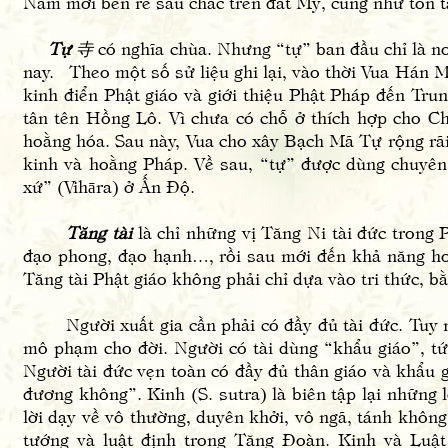
Nam mới bén rễ sâu chắc trên đất Mỹ, cũng như tồn tại
Tự
寺
có nghĩa chùa. Nhưng “tự” ban đầu chỉ là nơ
nay. Theo một số sử liệu ghi lại, vào thời Vua Hán 
kinh điển Phật giáo và giới thiệu Phật Pháp đến Tru
tân tên Hồng Lô. Vì chưa có chỗ ở thích hợp cho Ch
hoằng hóa. Sau này, Vua cho xây Bạch Mã Tự rộng rãi 
kinh và hoằng Pháp. Về sau, “tự” được dùng chuyên 
xứ” (Vihāra) ở Ấn Độ.
Tăng tài
là chỉ những vị Tăng Ni tài đức trong P
đạo phong, đạo hạnh…, rồi sau mới đến khả năng hoằ
Tăng tài Phật giáo không phải chỉ dựa vào tri thức, 
Người xuất gia cần phải có đầy đủ tài đức. Tuy nhi
mô phạm cho đời. Người có tài dùng “khẩu giáo”, tức
Người tài đức vẹn toàn có đầy đủ thân giáo và khẩu 
đương không”. Kinh (S. sutra) là biên tập lại những 
lời dạy về vô thường, duyên khởi, vô ngã, tánh không v
tướng và luật định trong Tăng Đoàn. Kinh và Luật