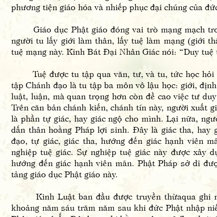
phương tiện giáo hóa và nhiếp phục đại chúng của đ
Giáo dục Phật giáo đóng vai trò mạng mạch trong
người tu lấy giới làm thân, lấy tuệ làm mạng (giới t
tuệ mạng này. Kinh Bát Đại Nhân Giác nói: “Duy tuệ t
Tuệ được tu tập qua văn, tư, và tu, tức học hỏi C
tập Chánh đạo là tu tập ba môn vô lậu học: giới, địn
luật, luận, mà quan trọng hơn còn đề cao việc tư duy
Trên căn bản chánh kiến, chánh tín này, người xuất gia
là phần tự giác, hay giác ngộ cho mình. Lại nữa, ngư
dấn thân hoằng Pháp lợi sinh. Đây là giác tha, hay 
đạo, tự giác, giác tha, hướng đến giác hạnh viên m
nghiệp tuệ giác. Sự nghiệp tuệ giác này được xây dựn
hướng đến giác hạnh viên mãn. Phật Pháp sở dĩ đượ
tảng giáo dục Phật giáo này.
Kinh Luật ban đầu được truyền thừaqua ghi nhớ 
khoảng năm sáu trăm năm sau khi đức Phật nhập niết