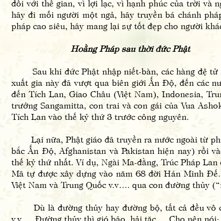
đối với thế gian, vì lợi lạc, vì hạnh phúc của trời v
hãy đi mỗi người một ngả, hãy truyền bá chánh pháp.
pháp cao siêu, hãy mang lại sự tốt đẹp cho người khá
Hoằng Pháp sau thời đức Phật
Sau khi đức Phật nhập niết-bàn, các hàng đệ tử xuấ
xuất gia này đã vượt qua biên giới Ấn Độ, đến các 
đến Tích Lan, Giao Châu (Việt Nam), Indonesia, T
trưởng Sangamitta, con trai và con gái của Vua As
Tích Lan vào thế kỷ thứ 3 trước công nguyên.
Lại nữa, Phật giáo đã truyền ra nước ngoài từ phí
bắc Ấn Độ, Afghanistan và Pakistan hiện nay) rồi v
thế kỷ thứ nhất. Ví dụ, Ngài Ma-đằng, Trúc Pháp Lan 
Mã tự được xây dựng vào năm 68 đời Hán Minh Đế. N
Việt Nam và Trung Quốc v.v…. qua con đường thủy (“
Dù là đường thủy hay đường bộ, tất cả đều vô cùn
v.v…. Đường thủy thì gió bão, hải tặc…. Cho nên nói: