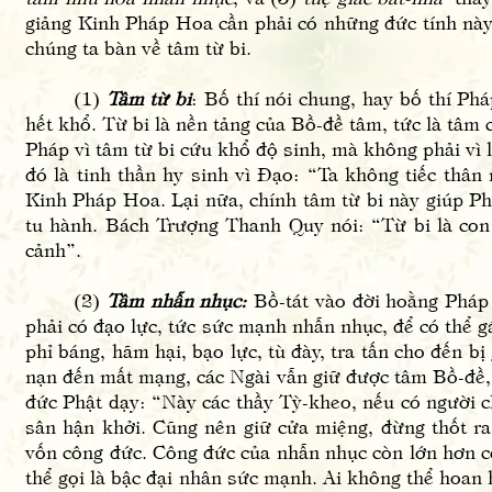
giảng Kinh Pháp Hoa cần phải có những đức tính này,
chúng ta bàn về tâm từ bi.
(1)
Tâm từ bi
: Bố thí nói chung, hay bố thí Ph
hết khổ. Từ bi là nền tảng của Bồ-đề tâm, tức là tâ
Pháp vì tâm từ bi cứu khổ độ sinh, mà không phải vì l
đó là tinh thần hy sinh vì Đạo: “Ta không tiếc thâ
Kinh Pháp Hoa. Lại nữa, chính tâm từ bi này giúp P
tu hành. Bách Trượng Thanh Quy nói: “Từ bi là con
cảnh”.
(2)
Tâm nhẫn nhục:
Bồ-tát vào đời hoằng Pháp l
phải có đạo lực, tức sức mạnh nhẫn nhục, để có thể 
phỉ báng, hãm hại, bạo lực, tù đày, tra tấn cho đến b
nạn đến mất mạng, các Ngài vẫn giữ được tâm Bồ-đề, 
đức Phật dạy: “Này các thầy Tỳ-kheo, nếu có người c
sân hận khởi. Cũng nên giữ cửa miệng, đừng thốt ra
vốn công đức. Công đức của nhẫn nhục còn lớn hơn c
thể gọi là bậc đại nhân sức mạnh. Ai không thể hoan