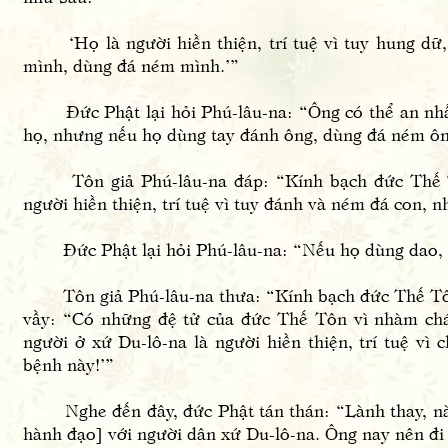
‘Họ là người hiền thiện, trí tuệ vì tuy hung dữ,
mình, dùng đá ném mình.’”
Đức Phật lại hỏi Phú-lâu-na: “Ông có thể an nhẫn, 
họ, nhưng nếu họ dùng tay đánh ông, dùng đá ném ôn
Tôn giả Phú-lâu-na đáp: “Kính bạch đức Thế Tô
người hiền thiện, trí tuệ vì tuy đánh và ném đá con, n
Đức Phật lại hỏi Phú-lâu-na: “Nếu họ dùng dao, gậy
Tôn giả Phú-lâu-na thưa: “Kính bạch đức Thế Tôn, 
vầy: “Có những đệ tử của đức Thế Tôn vì nhàm chá
người ở xứ Du-lô-na là người hiền thiện, trí tuệ vì c
bệnh này!’”
Nghe đến đây, đức Phật tán thán: “Lành thay, này 
hành đạo] với người dân xứ Du-lô-na. Ông nay nên đ