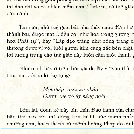
tát đạo dài xa và nhiều hiểm nạn. Thực ra, có tuệ giá
cứu cánh.
Lại nữa, nhờ tuệ giác bát nhã thấy cuộc đời như mộ
thành bại, được mất… đều coi như hoa trong gương, t
hoa Phật sự”, hay “Lập đạo tràng như bóng trăng đ
thường được ví với lưỡi gươm kim cang sắc bén chặt
lợi tượng trưng cho tuệ giác này luôn cầm một thanh
Như trình bày ở trên, bút giả đã lấy ý “vào thất N
Hoa mà viết ra lời kệ tụng:
Một giáp cà-sa an nhẫn
Gươm tuệ vô úy sáng ngời.
Tóm lại, đoạn kệ này tán thán Đạo hạnh của chư vị
hận thù bạo lực, mà dùng tâm từ bi, sức mạnh nhẫn
chướng nạn, hoàn thành sứ mệnh hoằng Pháp độ sinh