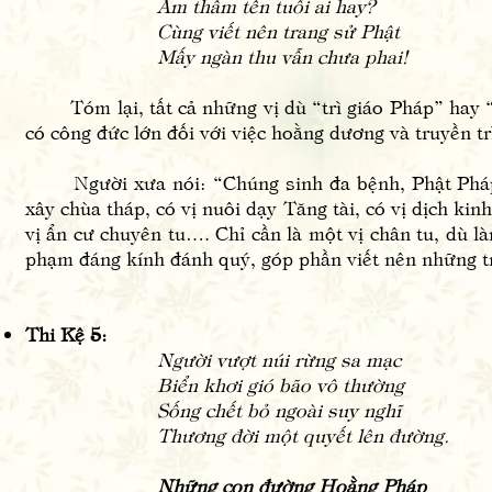
Âm thầm tên tuổi ai hay?
Cùng viết nên trang sử Phật
Mấy ngàn thu vẫn chưa phai!
Tóm lại, tất cả những vị dù “trì giáo Pháp” hay “t
có công đức lớn đối với việc hoằng dương và truyền t
Người xưa nói: “Chúng sinh đa bệnh, Phật Pháp đ
xây chùa tháp, có vị nuôi dạy Tăng tài, có vị dịch kinh
vị ẩn cư chuyên tu…. Chỉ cần là một vị chân tu, dù l
phạm đáng kính đánh quý, góp phần viết nên những tr
Thi Kệ 5:
Người vượt núi rừng sa mạc
Biển khơi gió bão vô thường
Sống chết bỏ ngoài suy nghĩ
Thương đời một quyết lên đường.
Những con đường Hoằng Pháp