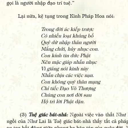
gọi là người nhập đạo trí tuệ.”
Lại nữa, kệ tụng trong Kinh Pháp Hoa nói:
Trong đời ác kiếp trược
Có nhiều loại khủng bố
Quỷ dữ nhập thân người
Mắng chửi, hủy nhục con.
Con kính tin đức Phật
Nên mặc giáp nhẫn nhục
Vì giảng nói kinh này
Nhẫn chịu các việc nạn.
Con không quý thân mạng
Chỉ tiếc Đạo Vô Thượng
Chúng con nơi đời sau
Hộ trì lời Phật dặn.
(3)
Tuệ giác bát-nhã:
Ngoài việc vào thất Như 
ngồi của Như Lai là Tuệ giác bát-nhã thấy tất cả phá
an tọa bất động giữa phong ba bão táp của cuộc đời.