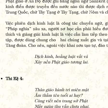
Phật giáo ở Ấn Độ được ghi bằng ngôn ngữ Sanskrit 
kinh điển được truyền đến nước nào thì được dịch 
Trung Quốc, chữ Tây Tạng ở Tây Tạng, chữ Nôm và 
Việc phiên dịch kinh luật là công tác chuyển ngữ,
“Pháp nghĩa” sâu xa, người sơ học cần phải hiểu đư
thích và giảng giải kinh luật là việc cần làm tiếp th
tập, được dùng chung cho hai chúng xuất gia và tại 
Tăng đoàn. Cho nên, ngoài việc khai sơn tạo tự, đào 
Dịch kinh, hoằng luật vất vả
Xây nền Phật giáo tương lai.
Thi Kệ 4:
Thân giáo hành trì miên mật
Âm thầm tên tuổi ai hay?
Cùng viết nên trang sử Phật
Mấy ngàn thu vẫn chưa phai.