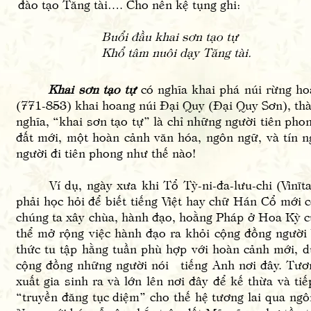
đào tạo Tăng tài…. Cho nên kệ tụng ghi:
Buổi đầu khai sơn tạo tự
Khổ tâm nuôi dạy Tăng tài.
Khai sơn tạo tự
có nghĩa khai phá núi rừng hoa
(771-853) khai hoang núi Đại Quy (Đại Quy Sơn), th
nghĩa, “khai sơn tạo tự” là chỉ những người tiên ph
đất mới, một hoàn cảnh văn hóa, ngôn ngữ, và tín 
người đi tiên phong như thế nào!
Ví dụ, ngày xưa khi Tổ Tỳ-ni-đa-lưu-chi (Vinītar
phải học hỏi để biết tiếng Việt hay chữ Hán Cổ mới 
chúng ta xây chùa, hành đạo, hoằng Pháp ở Hoa Kỳ cũ
thể mở rộng việc hành đạo ra khỏi cộng đồng người 
thức tu tập hằng tuần phù hợp với hoàn cảnh mới, 
cộng đồng những người nói tiếng Anh nơi đây. Tương
xuất gia sinh ra và lớn lên nơi đây để kế thừa và ti
“truyền đăng tục diệm” cho thế hệ tương lai qua ngô