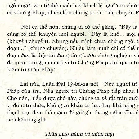
ngôn ngữ, văn tự diễn giải hay khích lệ người tu ch
có Chứng Pháp, nhiều lắm chúng ta chỉ “nhị chuyển
Nói cụ thể hơn, chúng ta có thể giảng: “Đây là khổ
cũng có thể khuyên mọi người: “Đây là khổ... mọi ng
(khuyến chuyển). Nhưng nếu mình chưa chứng ngộ, thì 
đoạn...” (chứng chuyển). Nhiều lắm mình chỉ có thể n
đoạn,đây là diệt tôi đang từng bước chứng nghiệm và 
đã quan trọng, mà một vị trì Chứng Pháp còn quan tr
kiêm trì Giáo Pháp!
Lại nữa, Luận Đại Tỳ-bà-sa nói: “Nếu người trì Gi
Pháp cữu trụ. Nếu người trì Chứng Pháp tiếp nhau l
Cho nên, hiểu được chỗ này, chúng ta sẽ rất trân quý
vị đó ít tri thức, không có khẩu tài hay hay khả năng 
thạch trụ, đem thân giáo để giữ gìn thắng nghĩa Chán
nên kệ tụng ghi:
Thân giáo hành trì miên mật