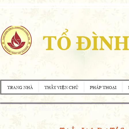
TỔ ĐÌNH
TRANG NHÀ
THẦY VIỆN CHỦ
PHÁP THOẠI
Trang Nhà
<
Kinh Sách < Sách