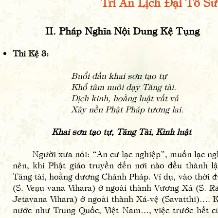
Tri Ân Lịch Đại Tổ Sư
II. Pháp Nghĩa Nội Dung Kệ Tụng
Thi Kệ 3:
Buổi đầu khai sơn tạo tự
Khổ tâm nuôi dạy Tăng tài.
Dịch kinh, hoằng luật vất vả
Xây nền Phật Pháp tương lai.
Khai sơn tạo tự, Tăng Tài, Kinh luật
Người xưa nói: “An cư lạc nghiệp”, muốn lạc ngh
nên, khi Phật giáo truyền đến nơi nào đều thành l
Tăng tài, hoằng dương Chánh Pháp. Ví dụ, vào thời đ
(S. Veṇu-vana Vihara) ở ngoài thành Vương Xá (S. Rā
Jetavana Vihara) ở ngoài thành Xá-vệ (Savatthi)…. K
nước như Trung Quốc, Việt Nam…, việc trước hết cũ