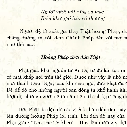
Người vượt núi rừng sa mạc
Biển khơi gió bão vô thường
Người đệ tử xuất gia thay Phật hoằng Pháp, dù t
chặng đường xa xôi, đem Chánh Pháp đến với mọi n
như thế nào.
Hoằng Pháp thời đức Phật
Phật giáo khởi nguồn từ Ấn Độ từ đó lan tỏa ra các
có mặt khắp nơi trên thế giới. Được như vậy là nhờ 
mới thành Đạo. Ngay sau khi giác ngộ, đức Phật đã 
Đế để độ cho những người bạn đồng tu khổ hạnh khi 
lượt độ những người đệ tử đầu tiên, thành lập Tăng 
Đức Phật đã dặn dò các vị A-la-hán đầu tiên này hã
lên đường hoằng Pháp lợi sinh. Lời dặn dò này củ
Phật giáo: “Này các Tỳ kheo!... Hãy lên đường vì lợi