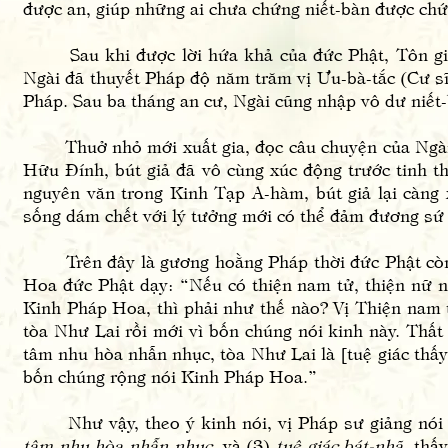
được an, giúp những ai chưa chứng niết-bàn được chứ
Sau khi được lời hứa khả của đức Phật, Tôn giả 
Ngài đã thuyết Pháp độ năm trăm vị Ưu-bà-tắc (Cư s
Pháp. Sau ba tháng an cư, Ngài cũng nhập vô dư niết
Thuở nhỏ mới xuất gia, đọc câu chuyện của Ngài P
Hữu Đính, bút giả đã vô cùng xúc động trước tinh t
nguyên văn trong Kinh Tạp A-hàm, bút giả lại càng 
sống dám chết với lý tưởng mới có thể đảm đương sứ
Trên đây là gương hoằng Pháp thời đức Phật còn tạ
Hoa đức Phật dạy: “Nếu có thiện nam tử, thiện nữ n
Kinh Pháp Hoa, thì phải như thế nào? Vị Thiện nam 
tòa Như Lai rồi mới vì bốn chúng nói kinh này. Thất 
tâm nhu hòa nhẫn nhục, tòa Như Lai là [tuệ giác thấy
bốn chúng rộng nói Kinh Pháp Hoa.”
Như vậy, theo ý kinh nói, vị Pháp sư giảng nó
tâm nhu hòa nhẫn nhục
, và (3)
tuệ giác bát-nhã
thấy 