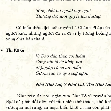
Sống chết bỏ ngoài suy nghĩ
Thương đời một quyết lên đường.
Có hiểu được lịch sử truyền bá Chánh Pháp của Phậ
người xưa, những người đã ra đi vì lý tưởng hoằng 
sống chết bản thân!
Thi Kệ 6:
Vì Đạo dấn thân cõi hiểm
Cung tên tà ác khắp nơi
Một giáp cà sa an nhẫn
Gươm tuệ vô úy sáng ngời.
Nhà Như Lai, Y Như Lai, Tòa Như Lai
Như trên đã nói, ngày xưa Chư Tổ vì truyền bá 
Ngài đã phải đối diện với rất nhiều thử thách, khó 
vượt qua núi rừng, sa mạc, biển khơi…, mà còn phải