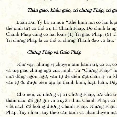
Thân giáo, khẩu giáo, trì chứng Pháp, trì 
Luận Đại Tỳ-bà-sa nói: “Khế kinh nói có hai loại bổ
thể sinh tử) có thể trụ trì Chánh Pháp. Đó chính là n
Chánh Pháp cũng có hai loại: (1) Trì giáo Pháp, (2) Trì
Trì chứng Pháp là có thể tu chứng Thánh đạo vô lậu.
Chứng Pháp và Giáo Pháp
Như vậy, những vị chuyên tâm hành trì, có tu, có 
và tuệ giác chứng ngộ của mình. Từ “Chứng Pháp” ha
mới dùng ngôn ngữ, văn tự để diễn đạt chân lý và k
văn tự đó được biên tập lại thành kinh, luật, luận. Đ
Cho nên, có những vị trì Chứng Pháp, tức chú trọng
thâm sâu, để giữ gìn và truyền thừa Chánh Pháp; có n
viết sách để hoằng dương Chánh Pháp. Nhưng Phật 
Pháp. Tuy nhiên, tùy theo căn tánh và nhân duyên mà