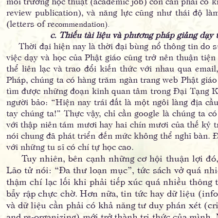
môi trường học thuật (academic job) còn cần phải có k
review publication), và năng lực cũng như thái độ là
(letters of re
commendation).
c. Thiếu tài liệu và phương pháp giảng dạy 
Thời đại hiện nay là thời đại bùng nổ thông tin do s
việc dạy và học của Phật giáo cũng trở nên thuận tiện
thể liên lạc và trao đổi kiến thức với nhau qua ema
Pháp, chúng ta có hàng trăm ngàn trang web Phật giáo
tìm được những đoạn kinh quan tâm trong Đại Tạng Kinh
người bảo: “Hiện nay trái đất là một ngôi làng địa cầ
tay chúng ta!” Thực vậy, chỉ cần google là chúng ta 
với thập niên tám mươi hay hai chín mươi của thế kỷ t
nói chung đã phát triển đến mức không thể nghĩ bàn. Đ
với những tu sĩ có chí tự học cao.
Tuy nhiên, bên cạnh những cơ hội thuận lợi đó, 
Lão tử nói: “Đa thư loạn mục”, tức sách vở quá nhi
thậm chí lạc lối khi phải tiếp xúc quá nhiều thông 
bẫy rập chực chờ. Hơn nữa, tin tức hay dữ liệu (info
và dữ liệu cần phải có khả năng tư duy phán xét (crit
and re-organizing) mới trở thành tri thức của mình.