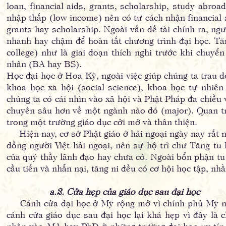
loan, financial aids, grants, scholarship, study abro
nhập thấp (low income) nên có tư cách nhận financial
grants hay scholarship. Ngoài vấn đề tài chính ra, n
nhanh hay chậm để hoàn tất chương trình đại học. Tă
college) như là giai đoạn thích nghi trước khi chuy
nhân (BA hay BS).
Học đại học ở Hoa Kỳ, ngoài việc giúp chúng ta trau d
khoa học xã hội (social science), khoa học tự nhiên
chúng ta có cái nhìn vào xã hội và Phật Pháp đa chiều 
chuyên sâu hơn về một ngành nào đó (major). Quan trọn
trong một trường giáo dục cởi mở và thân thiện.
Hiện nay, cơ sở Phật giáo ở hải ngoại ngày nay rất nh
đồng người Việt hải ngoại, nên sự hộ trì chư Tăng tu
của quý thầy lãnh đạo hay chưa có. Ngoài bổn phận tu 
cầu tiến và nhẫn nại, tăng ni đều có cơ hội học tập, n
a.2. Cửa hẹp của giáo dục sau đại học
Cánh cửa đại học ở Mỹ rộng mở vì chính phủ Mỹ muố
cánh cửa giáo dục sau đại học lại khá hẹp vì đây là
nhận vào MA hay PhD ở những trường đại học uy tín