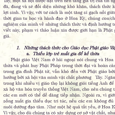
Tây, một xã hội được đặt trên nền tảng giá trị của tín 
đã, đang và sẽ đối diện những khó khăn, thách thức k
lợi sinh. Vì vậy, với tư cách là một tăng sĩ gạch nối gi
thời gian tu học và hành đạo ở Hoa Kỳ, chúng con/ch
nghiệm của mình về những thách thức và định hướng tươ
viết này, phạm vi thảo luận xin được giới hạn là Phật
giả.
1. Những thách thức cho Giáo dục Phật giáo Việt 
a.
Thiếu lớp trẻ xuất gia để kế thừa
Phật giáo Việt Nam ở hải ngoại nói chung và Hoa Kỳ
thừa và phát huy Phật Pháp trong thời đại và hoàn cản
trong gia đình Phật tử, vẫn khó đến với Phật giáo b
hưởng bởi xã hội văn minh vật chất phương Tây. Ngăn 
trong khi nhiều vị giáo thọ lại không giỏi tiếng Anh để
xã hộ văn hóa truyền thống Việt Nam, cho nên chúng t
các em mới có thể dễ dàng tiếp nhận. Ngoài ra, vì giớ
sống xuất gia thiểu dục tri túc, nếu các em không đ
nuôi dưỡng đạo tâm. Như một hệ quả tất yếu, ở Hoa Kỳ, 
Vì vậy, cho dù chúng ta có xây dựng cơ sở vật chất, nh