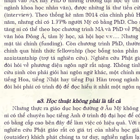
ngành khoa học nhân văn), được những lá thư tiến cử
(interview). Theo thống kê năm 2014 của chính phủ H
năm, nhưng chỉ có 1.77% người Mỹ có bằng PhD. Cho nê
tăng ni có thể theo học chương trình MA và PhD về Phậ
văn hóa Đông Á, tâm lý học, xã hội học v.v…. Nhưng 
mặt tài chính (funding). Còn chương trình PhD, thư
chính qua hình thức fellowship (học bỗng toàn phần t
assistantship (trợ tá nghiên cứu). Nghiên cứu Phật 
đòi hỏi về phương diện ngôn ngữ rất nặng. Không tính
cứu sinh còn phải giỏi hai ngôn ngữ khác, một chính 
tiếng Hoa, tiếng Nhật hay tiếng Đại Hàn trong ngàn
đòi hỏi phải có trình độ để đọc hiểu ít nhất một ngôn 
a3. Học thuật không phải là tất cả
Nhưng thực ra giáo dục học đường ở Âu Mỹ không phải
ni có thể chuyên học tiếng Anh ở trình độ đại học để có
có bằng cấp cao bên đây để làm việc có hiệu quả. Với 
nghiên cứu Phật giáo rất có giá trị của nhiều học gi
(outsider) khích phát chúng ta tư duy, nghiền ngẫm lạ