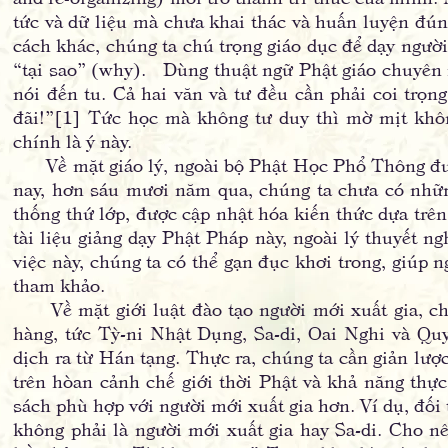
tức và dữ liệu mà chưa khai thác và huấn luyện đún
cách khác, chúng ta chú trọng giáo dục để dạy người
“tại sao” (why). Dùng thuật ngữ Phật giáo chuyên m
nói đến tu. Cả hai văn và tư đều cần phải coi trọng
đãi!”[1] Tức học mà không tư duy thì mờ mịt khô
chính là ý này.
Về mặt giáo lý, ngoài bộ Phật Học Phổ Thông đư
nay, hơn sáu mươi năm qua, chúng ta chưa có những
thống thứ lớp, được cập nhật hóa kiến thức dựa tr
tài liệu giảng dạy Phật Pháp này, ngoài lý thuyết n
việc này, chúng ta có thể gạn đục khơi trong, giúp 
tham khảo.
Về mặt giới luật đào tạo người mới xuất gia, chú
hàng, tức Tỳ-ni Nhật Dụng, Sa-di, Oai Nghi và Qu
dịch ra từ Hán tạng. Thực ra, chúng ta cần giản lược 
trên hòan cảnh chế giới thời Phật và khả năng thự
sách phù hợp với người mới xuất gia hơn. Ví dụ, đố
không phải là người mới xuất gia hay Sa-di. Cho 