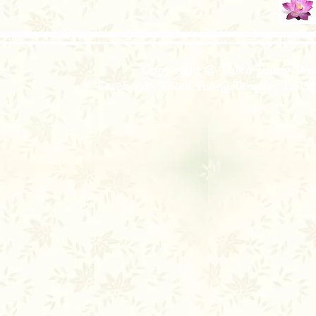
Copy right @ Thien Tuong Temp
Facebook: Thien Tuong Temple; Tu Viện 