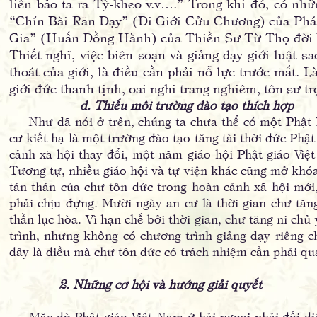
liền bảo ta ra Tỳ-kheo v.v….” Trong khi đó, có nh
“Chín Bài Răn Dạy” (Di Giới Cửu Chương) của Phá
Gia” (Huấn Đồng Hành) của Thiền Sư Từ Thọ đời Bắ
Thiết nghĩ, việc biên soạn và giảng dạy giới luật sa
thoát của giới, là điều cần phải nỗ lực trước mắt. L
giới đức thanh tịnh, oai nghi trang nghiêm, tôn sư tr
d. Thiếu môi trường đào tạo thích hợp
Như đã nói ở trên, chúng ta chưa thể có một Phật Họ
cư kiết hạ là một trường đào tạo tăng tài thời đức Phậ
cảnh xã hội thay đổi, một năm giáo hội Phật giáo Vi
Tương tự, nhiều giáo hội và tự viện khác cũng mở khóa
tán thán của chư tôn đức trong hoàn cảnh xã hội mới
phải chịu đựng. Mười ngày an cư là thời gian chư tăng
thần lục hòa. Vì hạn chế bởi thời gian, chư tăng ni chủ
trình, nhưng không có chương trình giảng dạy riêng ch
đây là điều mà chư tôn đức có trách nhiệm cần phải qu
2. Những cơ hội và hướng giải quyết
Mặc dù Phật giáo Việt Nam ở hải ngoại phải đối diệ