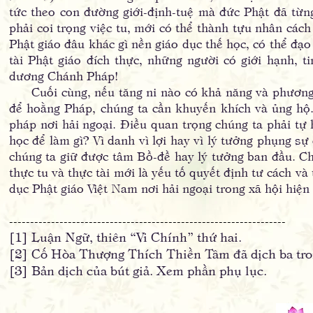
tức theo con đường giới-định-tuệ mà đức Phật đã từng 
phải coi trọng việc tu, mới có thể thành tựu nhân các
Phật giáo đâu khác gì nền giáo dục thế học, có thể đạo
tài Phật giáo đích thực, những người có giới hạnh, t
dương Chánh Pháp!
Cuối cùng, nếu tăng ni nào có khả năng và phương t
để hoằng Pháp, chúng ta cần khuyến khích và ủng hộ
pháp nơi hải ngoại. Điều quan trọng chúng ta phải tự 
học để làm gì? Vì danh vì lợi hay vì lý tưởng phụng s
chúng ta giữ được tâm Bồ-đề hay lý tưởng ban đầu. Ch
thực tu và thực tài mới là yếu tố quyết định tư cách và
dục Phật giáo Việt Nam nơi hải ngoại trong xã hội hiện 
------------------------------------------------------------------
[1] Luận Ngữ, thiên “Vi Chính” thứ hai.
[2] Cố Hòa Thượng Thích Thiền Tâm đã dịch ba trong
[3] Bản dịch của bút giả. Xem phần phụ lục.