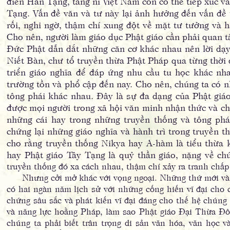
điển Hán Tạng, tăng ni Việt Nam còn có thể tiếp xúc v
Tạng. Vấn đề văn và tư này lại ảnh hưởng đến vấn đề t
rối, nghi ngờ, thậm chí xung đột về mặt tư tưởng và h
Cho nên, người làm giáo dục Phật giáo cần phải quan t
Đức Phật dẫn dắt những căn cơ khác nhau nên lời dạy 
Niết Bàn, chư tổ truyền thừa Phật Pháp qua từng thời 
triển giáo nghĩa để đáp ứng nhu cầu tu học khác nh
trường tồn và phổ cập đến nay. Cho nên, chúng ta có n
tông phái khác nhau. Đây là sự đa dạng của Phật giáo
được mọi người trong xã hội văn minh nhận thức và chấ
những cái hay trong những truyền thống và tông phá
chứng lại những giáo nghĩa và hành trì trong truyền 
cho rằng truyền thống Nikya hay A-hàm là tiểu thừa 
hay Phật giáo Tây Tạng là quỷ thần giáo, nặng về ch
truyền thống đó xa cách nhau, thậm chí xảy ra tranh chấp
Nhưng cởi mở khác với vọng ngoại. Những thứ mới và lạ
có hai ngàn năm lịch sử với những cống hiến vĩ đại cho
chứng sâu sắc và phát kiến vĩ đại đáng cho thế hệ chúng
và năng lực hoằng Pháp, làm sao Phật giáo Đại Thừa Đôn
chúng ta phải biết trân trọng di sản văn hóa, văn học v