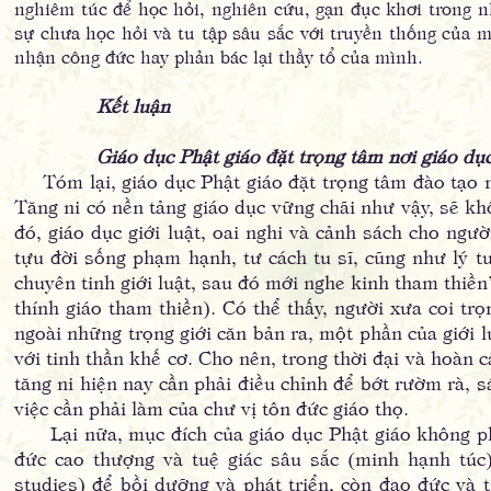
nghiêm túc để học hỏi, nghiên cứu, gạn đục khơi trong n
sự chưa học hỏi và tu tập sâu sắc với truyền thống của m
nhận công đức hay phản bác lại thầy tổ của mình.
Kết luận
Giáo dục Phật giáo đặt trọng tâm nơi giáo dục n
Tóm lại, giáo dục Phật giáo đặt trọng tâm đào tạo ngư
Tăng ni có nền tảng giáo dục vững chãi như vậy, sẽ khô
đó, giáo dục giới luật, oai nghi và cảnh sách cho ngư
tựu đời sống phạm hạnh, tư cách tu sĩ, cũng như lý t
chuyên tinh giới luật, sau đó mới nghe kinh tham thiền
thính giáo tham thiền). Có thể thấy, người xưa coi tr
ngoài những trọng giới căn bản ra, một phần của giới l
với tinh thần khế cơ. Cho nên, trong thời đại và hoàn c
tăng ni hiện nay cần phải điều chỉnh để bớt rườm rà, sá
việc cần phải làm của chư vị tôn đức giáo thọ.
Lại nữa, mục đích của giáo dục Phật giáo không phải
đức cao thượng và tuệ giác sâu sắc (minh hạnh túc)
studies) để bồi dưỡng và phát triển, còn đạo đức và 