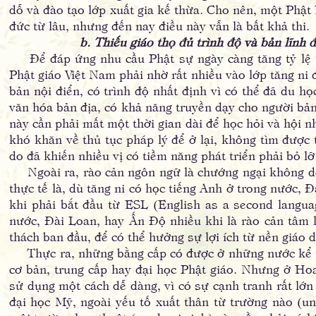
dỗ và đào tạo lớp xuất gia kế thừa. Cho nên, một Phật
đức từ lâu, nhưng đến nay điều này vẫn là bất khả thi.
b. Thiếu giáo thọ đủ trình độ và bản lĩnh 
Để đáp ứng nhu cầu Phật sự ngày càng tăng tỷ lệ thu
Phật giáo Việt Nam phải nhờ rất nhiều vào lớp tăng ni
bản nội điển, có trình độ nhất định vì có thể đã du 
văn hóa bản địa, có khả năng truyền dạy cho người bản 
này cần phải mất một thời gian dài để học hỏi và hội 
khó khăn về thủ tục pháp lý để ở lại, không tìm được 
do đã khiến nhiều vị có tiềm năng phát triển phải bỏ lỡ
Ngoài ra, rào cản ngôn ngữ là chướng ngại không dễ
thực tế là, dù tăng ni có học tiếng Anh ở trong nước,
khi phải bắt đầu từ ESL (English as a second langua
nước, Đài Loan, hay Ấn Độ nhiều khi là rào cản tâm l
thách ban đầu, để có thể hưởng sự lợi ích từ nền giáo
Thực ra, những bằng cấp có được ở những nước kể trê
cơ bản, trung cấp hay đại học Phật giáo. Nhưng ở Ho
sử dụng một cách dễ dàng, vì có sự cạnh tranh rất lớ
đại học Mỹ, ngoài yếu tố xuất thân từ trường nào (uni