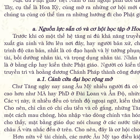
Tây, cụ thể là Hoa Kỳ, cũng mở ra những cơ hội mới 
chúng ta cũng có thể tìm ra những hướng đi cho Phật g
a. Nguồn lực sẵn có và cơ hội học tập ở Ho
Trước khi có một thế hệ tăng ni đủ khả năng truyền
xuất gia sinh và lớn lên nơi đây, hay người bản xứ, c
trình độ căn bản, nhất là có đạo hạnh và lý tưởng phụ
tài, bồi dưỡng nhân tài, và trọng dụng nhân tài. Nhân 
là ở bằng cấp hay kiến thức Phật giáo. Người có kiến 
truyền trì và hoằng dương Chánh Pháp thành công đượ
a.1. Cánh cửa đại học rộng mở
Chư Tăng ngày nay sang Âu Mỹ nhiều người đã có trì
cao hơn như MA hay PhD ở Đài Loan và Ấn Độ, những 
Các vị này, ít nhiều đều có trình độ ngoại ngữ, kiến t
Cho nên, chỉ cần có chí cầu tiến và cố gắng, những Tă
một cách mau chóng, hòa nhập vào dòng chính văn hóa
cho thấy, mặt bằng giáo dục nói chung ở các nước ti
châu Á vừa nhắc đến ở trên. Cho nên, đây là cơ hội cho
Hơn nữa về tài chính, các nước Âu Mỹ tạo điều kiện