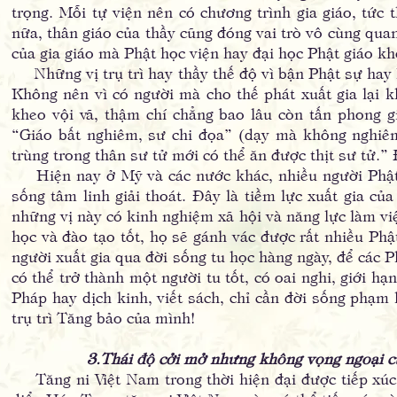
trọng. Mỗi tự viện nên có chương trình gia giáo, tức 
nữa, thân giáo của thầy cũng đóng vai trò vô cùng quan
của gia giáo mà Phật học viện hay đại học Phật giáo kh
Những vị trụ trì hay thầy thế độ vì bận Phật sự hay k
Không nên vì có người mà cho thế phát xuất gia lại k
kheo vội vã, thậm chí chẳng bao lâu còn tấn phong
“Giáo bất nghiêm, sư chi đọa” (dạy mà không nghiêm l
trùng trong thân sư tử mới có thể ăn được thịt sư tử.”
Hiện nay ở Mỹ và các nước khác, nhiều người Phật t
sống tâm linh giải thoát. Đây là tiềm lực xuất gia củ
những vị này có kinh nghiệm xã hội và năng lực làm vi
học và đào tạo tốt, họ sẽ gánh vác được rất nhiều Phậ
người xuất gia qua đời sống tu học hàng ngày, để các P
có thể trở thành một người tu tốt, có oai nghi, giới h
Pháp hay dịch kinh, viết sách, chỉ cần đời sống phạm 
trụ trì Tăng bảo của mình!
3.Thái độ cởi mở nhưng không vọng ngoại củ
Tăng ni Việt Nam trong thời hiện đại được tiếp xúc