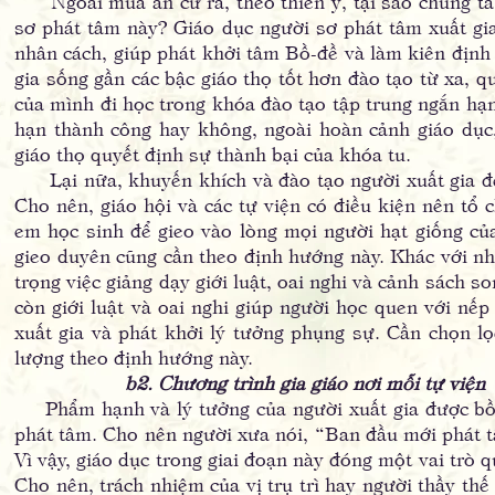
Ngoài mùa an cư ra, theo thiển ý, tại sao chúng ta
sơ phát tâm này? Giáo dục người sơ phát tâm xuất gia 
nhân cách, giúp phát khởi tâm Bồ-đề và làm kiên định l
gia sống gần các bậc giáo thọ tốt hơn đào tạo từ xa, 
của mình đi học trong khóa đào tạo tập trung ngắn hạn
hạn thành công hay không, ngoài hoàn cảnh giáo dục,
giáo thọ quyết định sự thành bại của khóa tu.
Lại nữa, khuyến khích và đào tạo người xuất gia để t
Cho nên, giáo hội và các tự viện có điều kiện nên tổ 
em học sinh để gieo vào lòng mọi người hạt giống của
gieo duyên cũng cần theo định hướng này. Khác với nh
trọng việc giảng dạy giới luật, oai nghi và cảnh sách s
còn giới luật và oai nghi giúp người học quen với nế
xuất gia và phát khởi lý tưởng phụng sự. Cần chọn l
lượng theo định hướng này.
b2. Chương trình gia giáo nơi mỗi tự viện
Phẩm hạnh và lý tưởng của người xuất gia được bồi d
phát tâm. Cho nên người xưa nói, “Ban đầu mới phát t
Vì vậy, giáo dục trong giai đoạn này đóng một vai trò 
Cho nên, trách nhiệm của vị trụ trì hay người thầy thế