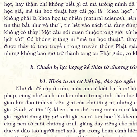
hợt, hay thậm chí không biết gì cả mà tưởng mình đã 
học giả, mê tín học thuật hay cái gọi là “khoa học”
không phải là khoa học tự nhiên (natural science), nên
tín thư bất như vô thư”, tin hết vào sách thà rằng đừn
không có thầy! Một câu nói quen thuộc trong giới sử họ
lịch sử!” Có không ít tăng ni “mê tín học thuật”, thay
được thầy tổ trao truyền trong truyền thống Phật gi
nhưng không bao giờ trở thành tăng tài Phật giáo, có
b. Chuẩn bị lực lượng kế thừa từ chương trì
b1. Khóa tu an cư kiết hạ, đào tạo ngắn hạn
Như đã đề cập ở trên, mùa an cư kiết hạ là cơ hộ
pháp, cũng như sách tấn lẫn nhau trong tinh thần lục 
giao lưu đạo tình và kiến giải của chư tăng ni, nhưng
gia, Sa-di và tân Tỳ-kheo tham dự trong mùa an cư kiế
gia, người đang tập sự xuất gia và cả tân học Tỳ-kheo
cũng nên có một chương trình giảng dạy riêng cho nhữn
dục và đào tạo người mới xuất gia trong hoàn cảnh hiện