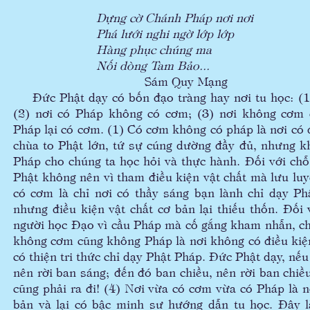
Dựng cờ Chánh Pháp nơi nơi
Phá lưới nghi ngờ lớp lớp
Hàng phục chúng ma
Nối dòng Tam Bảo...
Sám Quy Mạng
Đức Phật dạy có bốn đạo tràng hay nơi tu học: (1
(2) nơi có Pháp không có cơm; (3) nơi không cơm 
Pháp lại có cơm. (1) Có cơm không có pháp là nơi có 
chùa to Phật lớn, tứ sự cúng dường đầy đủ, nhưng k
Pháp cho chúng ta học hỏi và thực hành. Đối với ch
Phật không nên vì tham điều kiện vật chất mà lưu lu
có cơm là chỉ nơi có thầy sáng bạn lành chỉ dạy Ph
nhưng điều kiện vật chất cơ bản lại thiếu thốn. Đối
người học Đạo vì cầu Pháp mà cố gắng kham nhẫn, ch
không cơm cũng không Pháp là nơi không có điều kiệ
có thiện tri thức chỉ dạy Phật Pháp. Đức Phật dạy, nếu
nên rời ban sáng; đến đó ban chiều, nên rời ban chiề
cũng phải ra đi! (4) Nơi vừa có cơm vừa có Pháp là n
bản và lại có bậc minh sư hướng dẫn tu học. Đây l