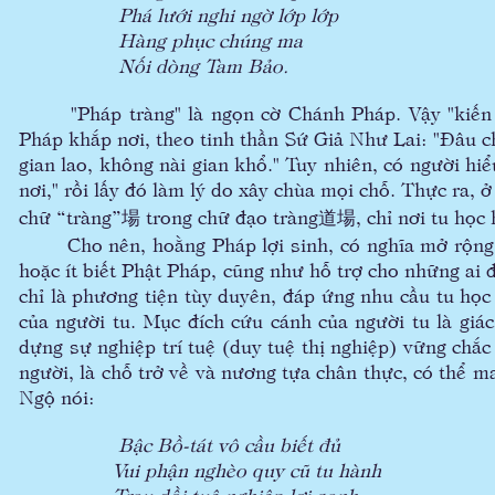
Phá lưới nghi ngờ lớp lớp
Hàng phục chúng ma
Nối dòng Tam Bảo.
"Pháp tràng" là ngọn cờ Chánh Pháp. Vậy "kiến p
Pháp khắp nơi, theo tinh thần Sứ Giả Như Lai: "Đâu c
gian lao, không nài gian khổ." Tuy nhiên, có người hi
nơi," rồi lấy đó làm lý do xây chùa mọi chỗ. Thực ra,
chữ “tràng”場 trong chữ đạo tràng道場, chỉ nơi tu học h
Cho nên, hoằng Pháp lợi sinh, có nghĩa mở rộng (
hoặc ít biết Phật Pháp, cũng như hỗ trợ cho những ai đ
chỉ là phương tiện tùy duyên, đáp ứng nhu cầu tu họ
của người tu. Mục đích cứu cánh của người tu là giác
dựng sự nghiệp trí tuệ (duy tuệ thị nghiệp) vững chắ
người, là chỗ trở về và nương tựa chân thực, có thể 
Ngộ nói:
Bậc Bồ-tát vô cầu biết đủ
Vui phận nghèo quy cũ tu hành
Trau dồi tuệ nghiệp lợi sanh