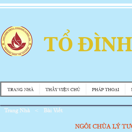
TỔ ĐÌNH
TRANG NHÀ
THẦY VIỆN CHỦ
PHÁP THOẠI
Trang Nhà
<
Bài Viết
NGÔI CHÙA LÝ T