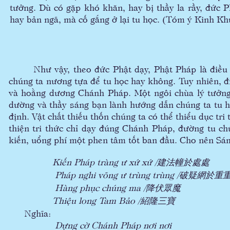
tưởng. Dù có gặp khó khăn, hay bị thầy la rầy, đức P
hay bản ngã, mà cố gắng ở lại tu học. (Tóm ý Kinh K
Như vậy, theo đức Phật dạy, Phật Pháp là điều ki
chúng ta nương tựa để tu học hay không. Tuy nhiên, đi
và hoằng dương Chánh Pháp. Một ngôi chùa lý tưởng p
dường và thầy sáng bạn lành hướng dẫn chúng ta tu h
định. Vật chất thiếu thốn chúng ta có thể thiểu dục tr
thiện tri thức chỉ dạy đúng Chánh Pháp, đường tu ch
kiến, uổng phí một phen tâm tốt ban đầu. Cho nên S
Kiến Pháp tràng ư xứ xứ /建法幢於處處
Pháp nghi võng ư trùng trùng /破疑網於重
Hàng phục chúng ma /降伏眾魔
Thiệu long Tam Bảo /紹隆三寶
Nghĩa:
Dựng cờ Chánh Pháp nơi nơi