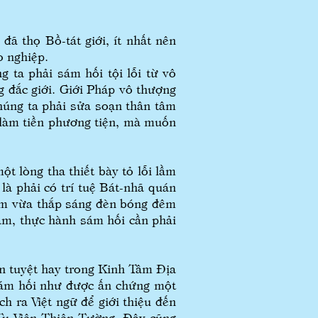
ã thọ Bồ-tát giới, ít nhất nên
o nghiệp.
 ta phải sám hối tội lỗi từ vô
g đắc giới. Giới Pháp vô thượng
húng ta phải sửa soạn thân tâm
 làm tiền phương tiện, mà muốn
t lòng tha thiết bày tỏ lỗi lầm
là phải có trí tuệ Bát-nhã quán
 năm vừa thắp sáng đèn bóng đêm
tâm, thực hành sám hối cần phải
 tuyệt hay trong Kinh Tâm Địa
 sám hối như được ấn chứng một
h ra Việt ngữ để giới thiệu đến
 Tu Viện Thiện Tường. Đây cũng