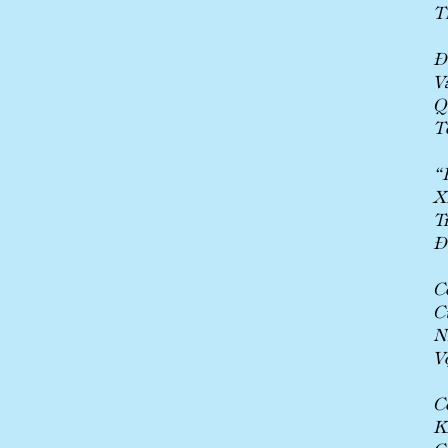
T
Đ
V
Q
T
“
X
T
Đ
C
C
N
V
C
K