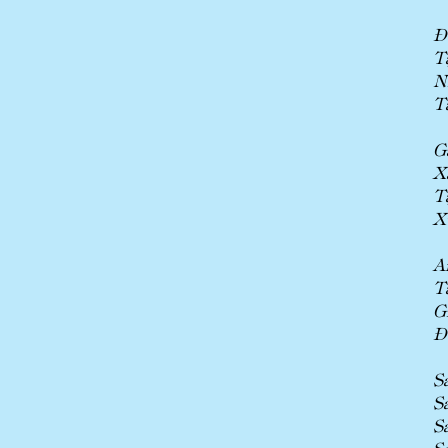
Đ
T
N
T
G
X
T
X
A
T
G
Đ
S
S
S
S