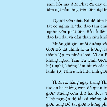
sám hối mà đức Phật đã dạy ch
tâm đặt nền tảng trên tâm đại b
Người vừa phát Bồ-đề tâm liền
tát có nghĩa là "đại đạo tâm ch
người vừa phát tâm Bồ-đề liền
đạo lâu dài và dấn thân cứu khổ
Muốn giữ gìn, nuôi dưỡng và th
Giới Bồ-tát chính là tư lương, 
thành lập có nhiều loại. Ví dụ 
không ngoài Tam Tụ Tịnh Giới. T
luật nghi, không làm tất cả các 
lành; (3) Nhiêu ích hữu tình giới
Thực ra, hằng ngày trong Thiền
tức ăn ba miếng cơm để quán tư
giới." Miếng cơm thứ hai đọc: "
"Thệ nguyện độ tất cả chúng sin
giới, tụng Bồ-tát giới! Nhưng p