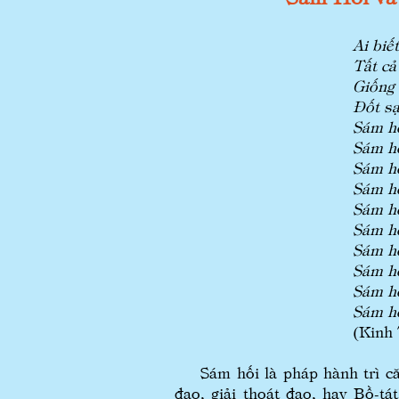
Ai biế
Tất cả
Giống 
Đốt sạ
Sám hố
Sám hố
Sám hố
Sám h
Sám h
Sám hố
Sám hố
Sám hố
Sám hố
Sám hố
(Kinh
Sám hối là pháp hành trì căn
đạo, giải thoát đạo, hay Bồ-tá