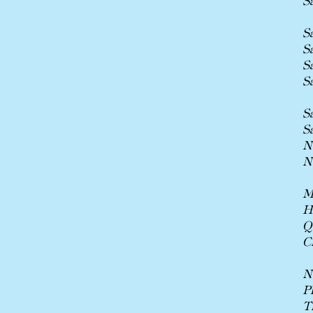
S
S
S
S
S
S
N
N
M
H
Q
C
N
P
T