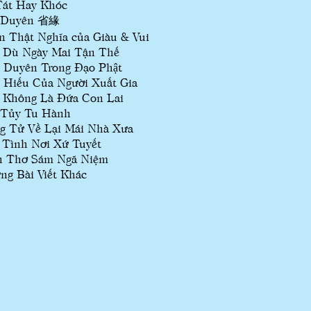
Tát Hay Khóc
 Duyên 省緣
n Thật Nghĩa của Giàu & Vui
 Dù Ngày Mai Tận Thế
̃ Duyên Trong Đạo Phật
 Hiếu Của Người Xuất Gia
 Không Là Đứa Con Lai
 Tủy Tu Hành
g Tử Về Lại Mái Nhà Xưa
 Tình Nơi Xứ Tuyết
h Thơ Sám Ngã Niệm
ng Bài Viết Khác