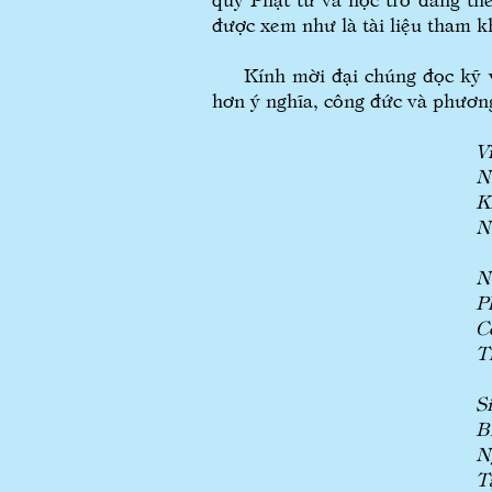
được xem như là tài liệu tham k
Kính mời đại chúng đọc kỹ và 
hơn ý nghĩa, công đức và phươn
V
N
K
N
N
P
C
T
S
B
N
T