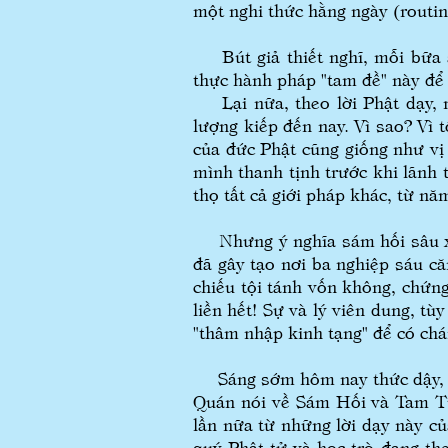
một nghi thức hằng ngày (routi
Bút giả thiết nghĩ, mỗi bữa ăn
thực hành pháp "tam đề" này để
Lại nữa, theo lời Phật dạy, mu
lượng kiếp đến nay. Vì sao? Vì 
của đức Phật cũng giống như vị
mình thanh tịnh trước khi lãnh
thọ tất cả giới pháp khác, từ nă
Nhưng ý nghĩa sám hối sâu xa, c
đã gây tạo nơi ba nghiệp sáu că
chiếu tội tánh vốn không, chứng
liền hết! Sự và lý viên dung, t
"thâm nhập kinh tạng" để có ch
Sáng sớm hôm nay thức dậy, bú
Quán nói về Sám Hối và Tam Tụ 
lần nữa từ những lời dạy này củ
quý Phật tử và học trò đang th