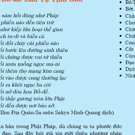
Bồ-
Bớt
t sám hối đúng như Pháp
Châ
 phiền não đều tiêu trừ
Cho
như kiếp lửa hoại thế gian
Chư
ch tu-di và biển cả.
Chữ
Con
i đốt cháy củi phiền não
Cốt
i bước lên đường sinh thiên
Cùn
i chứng được vui tứ thiền
Đạo
ối mưa xuống ngọc ma-ni
Dịc
ối thêm thọ mạng kim cang
Nhữ
i vào được cung thường lạc
i ra khỏi ngục ba cõi
i nở đóa hoa Bồ-đề.
i thấy gương tròn lớn Phật
i đến được nơi bảo sở.
 Tâm Địa Quán-Sa-môn Sakya Minh-Quang dịch)
 bản trong Phật Pháp, dù chúng ta tu phước đức
t đạo. Sau đây bút giả xin giới thiệu phương pháp