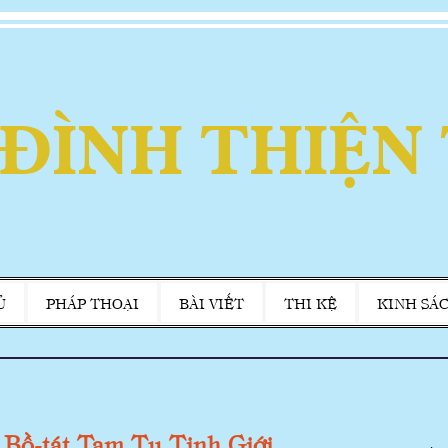
 ĐÌNH THIỆN
Ủ
PHÁP THOẠI
BÀI VIẾT
THI KỆ
KINH SÁ
 Bồ-tát Tam Tụ Tịnh Giới