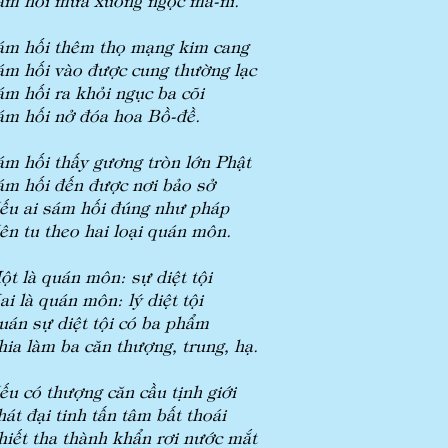
ám hối thêm thọ mạng kim cang
ám hối vào được cung thường lạc
ám hối ra khỏi ngục ba cõi
ám hối nở đóa hoa Bồ-đề.
ám hối thấy gương tròn lớn Phật
ám hối đến được nơi bảo sở
ếu ai sám hối đúng như pháp
ên tu theo hai loại quán môn.
ột là quán môn: sự diệt tội
ai là quán môn: lý diệt tội
uán sự diệt tội có ba phẩm
hia làm ba căn thượng, trung, hạ.
ếu có thượng căn cầu tịnh giới
hát đại tinh tấn tâm bất thoái
hiết tha thành khẩn rơi nước mắt