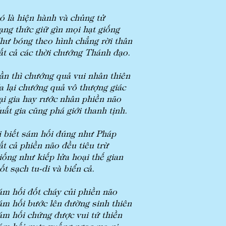
ó là hiện hành và chủng tử
ạng thức giữ gìn mọi hạt giống
hư bóng theo hình chẳng rời thân
ất cả các thời chướng Thánh đạo.
ần thì chướng quả vui nhân thiên
a lại chướng quả vô thượng giác
ại gia hay rước nhân phiền não
uất gia cũng phá giới thanh tịnh.
i biết sám hối đúng như Pháp
ất cả phiền não đều tiêu trừ
iống như kiếp lửa hoại thế gian
ốt sạch tu-di và biển cả.
ám hối đốt cháy củi phiền não
ám hối bước lên đường sinh thiên
ám hối chứng được vui tứ thiền
ám hối mưa xuống ngọc ma-ni.