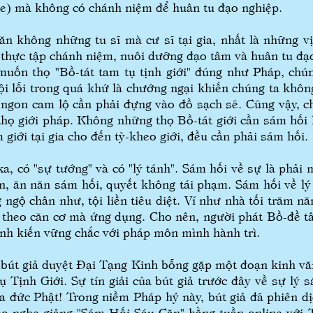
ne) mà không có chánh niệm để huân tu đạo nghiệp.
 không những tu sĩ mà cư sĩ tại gia, nhất là những vị đ
 thực tập chánh niệm, nuôi dưỡng đạo tâm và huân tu đạ
ốn thọ "Bồ-tát tam tụ tịnh giới" đúng như Pháp, chúng
tội lỗi trong quá khứ là chướng ngại khiến chúng ta khôn
 ngon cam lộ cần phải đựng vào đồ sạch sẽ. Cũng vậy, c
 thọ giới pháp. Không những thọ Bồ-tát giới cần sám hối
m giới tại gia cho đến tỳ-kheo giới, đều cần phải sám hối.
ó "sự tướng" và có "lý tánh". Sám hối về sự là phải mộ
n, ăn năn sám hối, quyết không tái phạm. Sám hối về lý 
 ngộ chân như, tội liền tiêu diệt. Ví như nhà tối trăm
ùy theo căn cơ mà ứng dụng. Cho nên, người phát Bồ-đề 
ánh kiến vững chắc với pháp môn mình hành trì.
t giả duyệt Đại Tạng Kinh bỗng gặp một đoạn kinh văn
Tịnh Giới. Sự tín giải của bút giả trước đây về sự lý
a đức Phật! Trong niềm Pháp hỷ này, bút giả đã phiên dịc
eo nghe giảng "Sám Hối Sáu Căn" hằng tuần online với