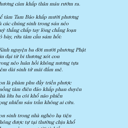
hương cảm khắp thân máu rướm ra.
ể tâm Tam Bảo khắp mười phương
à các chúng sinh trong sáu nẻo
uỳ thẳng chắp tay lòng chẳng loạn
ỏ bày, rửa tâm cầu sám hối:
Kính nguyện ba đời mười phương Phật
in đại từ bi thương xót con
rong nẻo luân hồi không nương tựa
êm dài sinh tử mãi đắm mê.
on là phàm phu đầy triền phược
uồng tâm điên đảo khắp phan duyên
hà lửa ba cõi khổ não phiền
ọng nhiễm sáu trần không ai cứu.
on sinh trong nhà nghèo hạ tiện
hông được tự tại thường chịu khổ