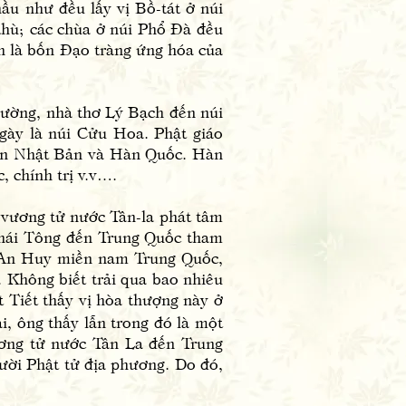
ầu như đều lấy vị Bồ-tát ở núi
thù; các chùa ở núi Phổ Đà đều
h là bốn Đạo tràng ứng hóa của
ờng, nhà thơ Lý Bạch đến núi
ngày là núi Cửu Hoa. Phật giáo
đến Nhật Bản và Hàn Quốc. Hàn
 chính trị v.v….
vương tử nước Tân-la phát tâm
Thái Tông đến Trung Quốc tham
h An Huy miền nam Trung Quốc,
. Không biết trải qua bao nhiêu
 Tiết thấy vị hòa thượng này ở
i, ông thấy lẫn trong đó là một
Vương tử nước Tân La đến Trung
ười Phật tử địa phương. Do đó,