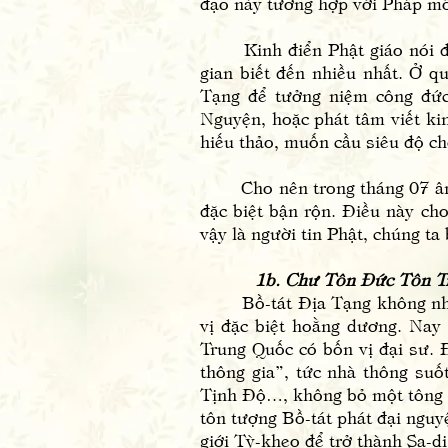
đạo này tương hợp với Pháp mô
Kinh điển Phật giáo nói đến 
gian biết đến nhiều nhất. Ở q
Tạng để tưởng niệm công đức
Nguyện, hoặc phát tâm viết kin
hiếu thảo, muốn cầu siêu độ c
Cho nên trong tháng 07 âm lị
đặc biệt bận rộn. Điều này cho
vậy là người tin Phật, chúng ta
1b. Chư Tôn Đức Tôn T
Bồ-tát Địa Tạng không những
vị đặc biệt hoằng dương. Nay 
Trung Quốc có bốn vị đại sư. 
thông gia”, tức nhà thông suố
Tịnh Độ…, không bỏ một tông nà
tôn tượng Bồ-tát phát đại nguyệ
giới Tỳ-kheo để trở thành Sa-di 