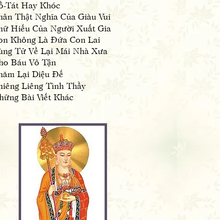
ồ-Tát Hay Khóc
ân Thật Nghĩa Của Giàu Vui
ữ Hiếu Của Người Xuất Gia
on Không Là Đứa Con Lai
̀ng Tử Về Lại Mái Nhà Xưa
ho Báu Vô Tận
hăm Lại Diệu Đế
hiêng Liêng Tình Thầy
ững Bài Viết Khác