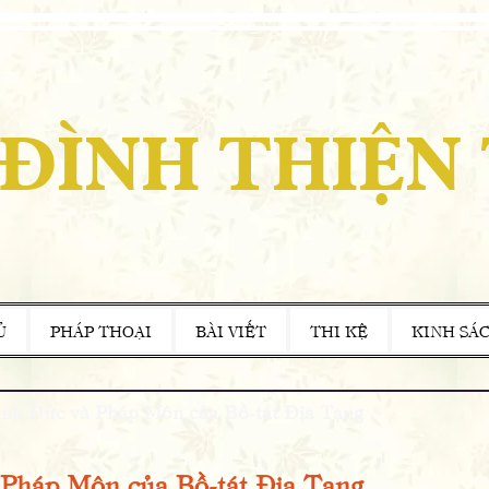
 ĐÌNH THIỆN
Ủ
PHÁP THOẠI
BÀI VIẾT
THI KỆ
KINH SÁ
h Đức và Pháp Môn của Bồ-tát Địa Tạng
Pháp Môn của Bồ-tát Địa Tạng