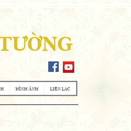
 TƯỜNG
CH
HÌNH ẢNH
LIÊN LẠC
Bài Viết