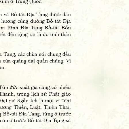
kính ở Trung Quốc.
 và Bồ-tát Địa Tạng được dân
p hương cúng dường Bồ-tát Địa
iệm Kinh Địa Tạng Bồ-tát Bổn
ết đến rộng rãi là do tinh thần
 Tạng, các chùa nói chung đều
n của quảng đại quần chúng. Vì
ào.
n đức xuất gia cũng có nhiều
Thanh, trong lịch sử Phật giáo
Đại sư Ngẫu Ích là một vị “đại
dương Thiền, Luật, Thiên Thai,
 Bồ-tát Địa Tạng, từng ở trước
i còn ở trước Bồ-tát Địa Tạng xả