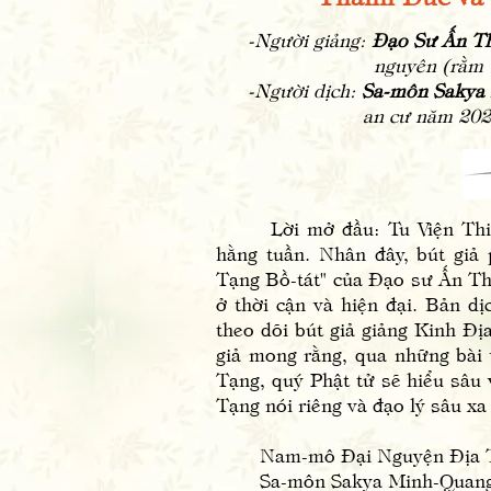
-Người giảng:
Đạo Sư Ấn T
nguyên (rằm tháng
-Người dịch:
Sa-môn Sakya
an cư năm 202
Lời mở đầu: Tu Viện Thiện 
hằng tuần. Nhân đây, bút giả
Tạng Bồ-tát" của Đạo sư Ấn Thu
ở thời cận và hiện đại. Bản d
theo dõi bút giả giảng Kinh Đị
giả mong rằng, qua những bài 
Tạng, quý Phật tử sẽ hiểu sâu 
Tạng nói riêng và đạo lý sâu xa
Nam-mô Đại Nguyện Địa Tạ
Sa-môn Sakya Minh-Quang 