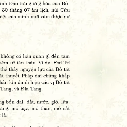
hành Đạo tràng ứng hóa của Bồ-
 30 tháng 07 âm lịch, núi Cửu
biệt của mình mới cảm được sự
hông có liên quan gì đến tâm
êm từ tán thán. Ví dụ: Đại Trí
hể thấy nguyện lực của Bồ-tát
ật thuyết Pháp đại chúng khắp
hần lớn danh hiệu các vị Bồ-tát
Tạng, và Địa Tạng.
 bốn đại: đất, nước, gió, lửa.
vàng, mỏ bạc, mỏ than, mỏ sắt
 là: