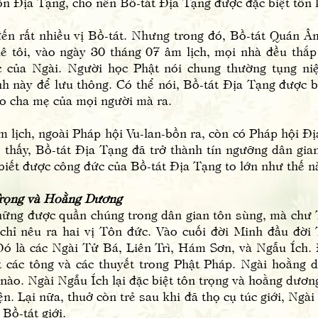
n Địa Tạng, cho nên Bồ-tát Địa Tạng được đặc biệt tôn 
rất nhiều vị Bồ-tát. Nhưng trong đó, Bồ-tát Quán Âm
uê tôi, vào ngày 30 tháng 07 âm lịch, mọi nhà đều thắ
 của Ngài. Người học Phật nói chung thường tụng n
h này để lưu thông. Có thể nói, Bồ-tát Địa Tạng được bi
ho cha mẹ của mọi người mà ra.
ch, ngoài Pháp hội Vu-lan-bồn ra, còn có Pháp hội Địa
 thấy, Bồ-tát Địa Tạng đã trở thành tín ngưỡng dân gia
 biết được công đức của Bồ-tát Địa Tạng to lớn như thế n
rọng và Hoằng Dương
 được quần chúng trong dân gian tôn sùng, mà chư Tô
chỉ nêu ra hai vị Tôn đức. Vào cuối đời Minh đầu đời 
Đó là các Ngài Tử Bá, Liên Trì, Hám Sơn, và Ngẫu Ích. 
t các tông và các thuyết trong Phật Pháp. Ngài hoằng 
o. Ngài Ngẫu Ích lại đặc biệt tôn trọng và hoằng dương
n. Lại nữa, thuở còn trẻ sau khi đã thọ cụ túc giới, Ngà
Bồ-tát giới.