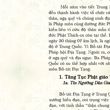
Mỗi năm vào tiết Trung Nguy
đều thạnh hành việc tổ chức c
thân, ngạ quỷ và chúng sinh đị
là Pháp môn cúng dường đức Ph
kiền-liên vì cứu độ thân mẫu 
đức Phật Thích-ca còn tại thế.
ngày 30 tháng 07 âm lịch, là n
độ ở Trung Quốc. Vì Bồ-tát Đị
Pháp hội Địa Tạng. Ngoài ra,
ở ngạ quỷ và địa ngục. Ba Pháp
Quốc có xu thế hợp nhất với nh
môn Bồ-tát Địa Tạng.
1. Tăng Tục Phật giáo
1a. Tín Ngưỡng Dân Gia
Bồ-tát Địa Tạng ở Trung Quốc 
xướng hiếu đạo, coi trọng việc
đạo, với tinh thần “thận chung 