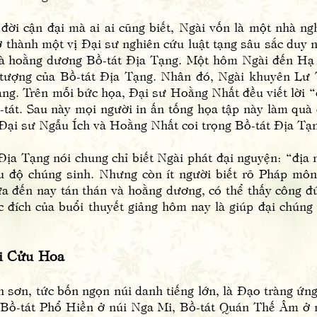
n đại mà ai ai cũng biết, Ngài vốn là một nhà nghệ 
rở thành một vị Đại sư nghiên cứu luật tạng sâu sắc duy 
 và hoằng dương Bồ-tát Địa Tạng. Một hôm Ngài đến Hạ
tượng của Bồ-tát Địa Tạng. Nhân đó, Ngài khuyên Lư 
ng. Trên mỗi bức họa, Đại sư Hoằng Nhất đều viết lời “đề
ồ-tát. Sau này mọi người in ấn tống họa tập này làm qu
vị Đại sư Ngẫu Ích và Hoằng Nhất coi trọng Bồ-tát Địa Tạ
Tạng nói chung chỉ biết Ngài phát đại nguyện: “địa n
u độ chúng sinh. Nhưng còn ít người biết rõ Pháp môn 
a đến nay tán thán và hoằng dương, có thể thấy công đ
 đích của buổi thuyết giảng hôm nay là giúp đại chúng 
i Cửu Hoa
n, tức bốn ngọn núi danh tiếng lớn, là Đạo tràng ứng 
, Bồ-tát Phổ Hiền ở núi Nga Mi, Bồ-tát Quán Thế Âm ở 