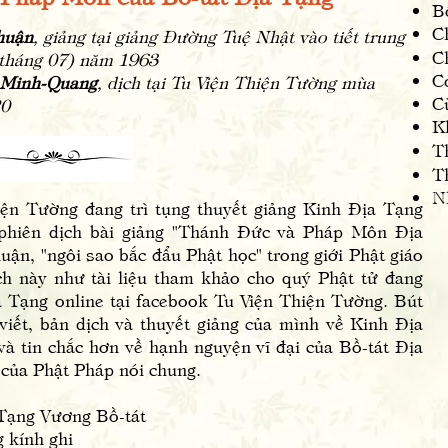
B
Ch
huận
, giảng tại giảng Đường Tuệ Nhật vào tiết trung
Ch
 07) năm 1963
C
 Minh-Quang
, dịch tại Tu Viện Thiện Tường mùa
Cu
0
K
T
T
Nh
Tường đang trì tụng thuyết giảng Kinh Địa Tạng
 phiên dịch bài giảng "Thánh Đức và Pháp Môn Địa
ận, "ngôi sao bắc đẩu Phật học" trong giới Phật giáo
ịch này như tài liệu tham khảo cho quý Phật tử đang
a Tạng online tại facebook Tu Viện Thiện Tường. Bút
viết, bản dịch và thuyết giảng của mình về Kinh Địa
và tin chắc hơn về hạnh nguyện vĩ đại của Bồ-tát Địa
 của Phật Pháp nói chung.
ng Vương Bồ-tát
kính ghi