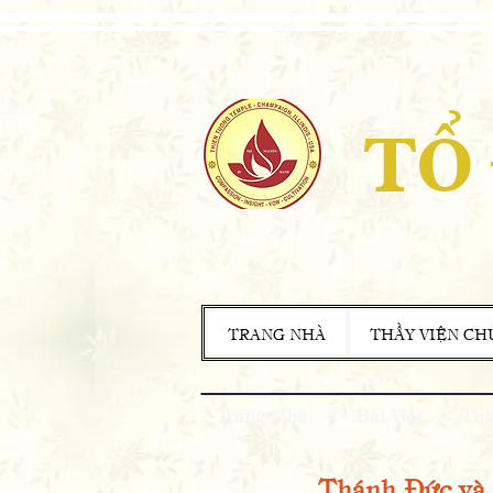
TỔ
TRANG NHÀ
THẦY VIỆN CH
Trang Nhà
<
Bài Viết
< Thán
Thánh Đức và 