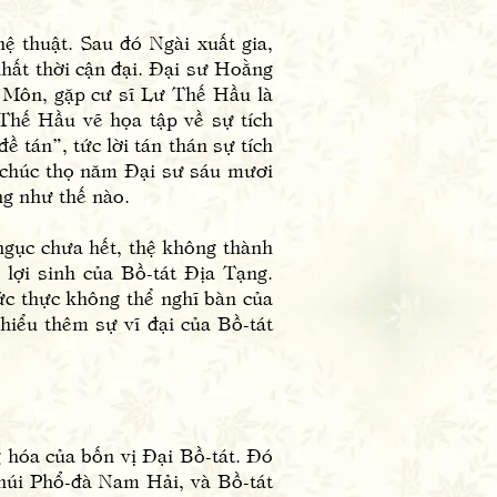
thuật. Sau đó Ngài xuất gia,
nhất thời cận đại. Đại sư Hoằng
 Môn, gặp cư sĩ Lư Thế Hầu là
Thế Hầu vẽ họa tập về sự tích
 tán”, tức lời tán thán sự tích
à chúc thọ năm Đại sư sáu mươi
ng như thế nào.
gục chưa hết, thệ không thành
lợi sinh của Bồ-tát Địa Tạng.
ức thực không thể nghĩ bàn của
hiểu thêm sự vĩ đại của Bồ-tát
hóa của bốn vị Đại Bồ-tát. Đó
núi Phổ-đà Nam Hải, và Bồ-tát