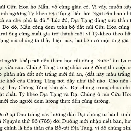
ửu Hoa họ Mẫn, vô cùng giàu có. Vì vậy, muốn xây 
ính ngưỡng Tỳ-kheo Địa Tạng, liền hỏi Ngài cần bao nhi
à-sa che phủ là đủ.” Lúc đó, Địa Tạng dùng sức thần t
. Do đó, Mẫn công đem toàn bộ đất núi Cửu Hoa cún
rai ông cũng xuất gia trở thành một vị Tỳ-kheo theo h
ng mà chúng ta thấy hiện nay, hai bên có một ông già v
gười khắp nơi đến tham học rất đông. Nước Tân La cũ
i vừa sâu. Chúng Tăng trong chùa càng đông thì cuộc số
 phân nửa đất sét trắng mới đủ ăn, (đất này màu trắng 
ực khổ của Chúng Tăng nơi đây như thế nào. Cho nên 
ng” hay Chúng Tăng khô gầy. Đại chúng trong chùa chỉ
ật chất. Tỳ-kheo Địa Tạng và Đại Chúng ở núi Cửu Hoa
mới cho người đem lương thực đến cúng dường.
ại Đạo tràng này hướng dẫn Đại chúng tu hành tinh t
ai Nguyên thứ 26 (738) đời Đường mới nhập niết-bàn, hư
g chính là hóa thân của Bồ-tát Địa Tạng, vì độ chúng s