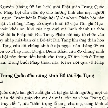
ên (tháng 07 âm lịch) giới Phật giáo Trung Quốc
ác Pháp hội cầu siêu độ cho hương linh cha mẹ, người
a ngục. Trước hết là Pháp hội Vu-lan-bồn. Pháp hội này
ật và chúng Tăng, có duyên khởi từ việc Tôn giả Mục-
thoát khỏi nỗi khổ của ngạ quỷ mà hình thành từ thời
 Kế đó là Pháp hội Địa Tạng. Pháp hội này tổ chức vào
gày nhập niết-bàn của Bồ-tát Địa Tạng khi ứng thân hóa
a Tạng cứu độ chúng sinh ở địa ngục, nên tháng 07 có
 còn có Pháp môn Du-già Diệm Khẩu cứu độ chúng sinh
 hội này được tiến hành vào tháng 07 âm lịch ở Trung
au. Trong buổi Pháp thoại này, tôi sẽ nói qua về Pháp
 Trung Quốc đều sùng kính Bồ-tát Địa Tạng
n
được hai giới xuất gia và tại gia kính ngưỡng một các
 siêu độ cứu giúp cha mẹ đã mất, còn văn hóa Trung Quố
truy viễn”, tức “thận trọng lễ tang cha mẹ, cung kính cú