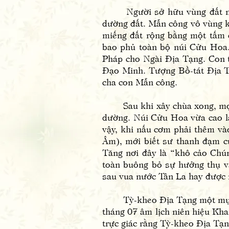
Người sở hữu vùng đất núi C
dường đất. Mẫn công vô vùng k
miếng đất rộng bằng một tấm c
bao phủ toàn bộ núi Cửu Hoa
Pháp cho Ngài Địa Tạng. Con t
Đạo Minh. Tượng Bồ-tát Địa Tạ
cha con Mẫn công.
Sau khi xây chùa xong, mọi n
dường. Núi Cửu Hoa vừa cao lạ
vậy, khi nấu cơm phải thêm vào
Âm), mới biết sư thanh đạm c
Tăng nơi đây là “khô cảo Chú
toàn buông bỏ sự hưởng thụ v
sau vua nước Tân La hay được 
Tỳ-kheo Địa Tạng một mực ở t
tháng 07 âm lịch niên hiệu Kh
trực giác rằng Tỳ-kheo Địa Tạn