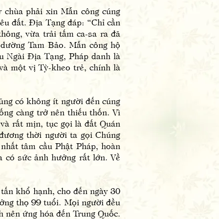
chùa phải xin Mẫn công cúng
êu đất. Địa Tạng đáp: “Chỉ cần
hông, vừa trải tấm ca-sa ra đã
g dường Tam Bảo. Mẫn công hộ
ầu Ngài Địa Tạng, Pháp danh là
à một vị Tỳ-kheo trẻ, chính là
ng có không ít người đến cúng
ng càng trở nên thiếu thốn. Vì
và rất mịn, tục gọi là đất Quán
đương thời người ta gọi Chúng
 nhất tâm cầu Phật Pháp, hoàn
 có sức ảnh hưởng rất lớn. Về
ấn khổ hạnh, cho đến ngày 30
ởng thọ 99 tuổi. Mọi người đều
inh nên ứng hóa đến Trung Quốc.