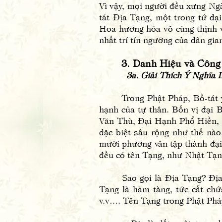
Vì vậy, mọi người đều xưng Ng
tát Địa Tạng, một trong tứ đ
Hoa hương hỏa vô cùng thịnh 
nhất trí tín ngưỡng của dân gia
3. Danh Hiệu và Công Đứ
3a. Giải Thích Ý Nghĩa D
Trong Phật Pháp, Bồ-tát y nơ
hạnh của tự thân. Bốn vị đại B
Văn Thù, Đại Hạnh Phổ Hiền, 
đặc biệt sâu rộng như thế nào
mười phương vân tập thành đại 
đều có tên Tạng, như Nhật Tạ
Sao gọi là Địa Tạng? Địa là đ
Tạng là hàm tàng, tức cất ch
v.v…. Tên Tạng trong Phật Pháp