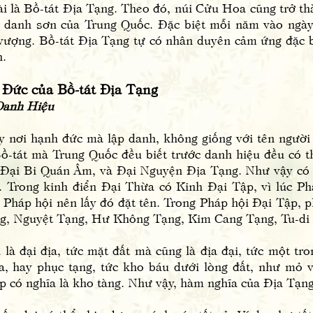
ài là Bồ-tát Địa Tạng. Theo đó, núi Cửu Hoa cũng trở t
ại danh sơn của Trung Quốc. Đặc biệt mỗi năm vào ngày
vượng. Bồ-tát Địa Tạng tự có nhân duyên cảm ứng đặc 
n.
c của Bồ-tát Địa Tạng
anh Hiệu
i hạnh đức mà lập danh, không giống với tên người k
ồ-tát mà Trung Quốc đều biết trước danh hiệu đều có th
Đại Bi Quán Âm, và Đại Nguyện Địa Tạng. Như vậy có t
. Trong kinh điển Đại Thừa có Kinh Đại Tập, vì lúc Ph
Pháp hội nên lấy đó đặt tên. Trong Pháp hội Đại Tập, p
ng, Nguyệt Tạng, Hư Không Tạng, Kim Cang Tạng, Tu-di 
ại địa, tức mặt đất mà cũng là địa đại, tức một trong
ứa, hay phục tạng, tức kho báu dưới lòng đất, như mỏ 
 có nghĩa là kho tàng. Như vậy, hàm nghĩa của Địa Tạng