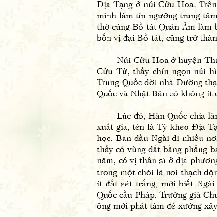
Địa Tạng ở núi Cửu Hoa. Trên 
mình làm tín ngưỡng trung tâm
thờ cúng Bồ-tát Quán Âm làm b
bốn vị đại Bồ-tát, cũng trở th
Núi Cửu Hoa ở huyện Thanh D
Cửu Tử, thấy chín ngọn núi hì
Trung Quốc đời nhà Đường thạ
Quốc và Nhật Bản có không ít 
Lúc đó, Hàn Quốc chia làm ba
xuất gia, tên là Tỳ-kheo Địa
học. Ban đầu Ngài đi nhiều n
thấy có vùng đất bằng phẳng ba
năm, có vị thân sĩ ở địa phươn
trong một chòi lá nơi thạch độ
ít đất sét trắng, mới biết Ng
Quốc cầu Pháp. Trưởng giả Chư
ông mới phát tâm đề xướng xây