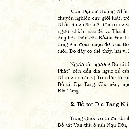
Còn Đại sư Hoằng Nhất đời cậ
chuyên nghiên cứu giới luật, t
Nhất cũng đặc biệt tôn trọng
người chích máu để vẽ Thánh 
ứng hóa thân của Bồ-tát Địa Tạ
từng giai đoạn cuộc đời của B
tuổi. Do đây có thể thấy, hai 
Người tín ngưỡng Bồ-tát Địa 
Phật” nên đến địa ngục để cứ
Nhưng do các vị Tôn đức từ xư
Bồ-tát Địa Tạng. Cho nên, mục
Địa Tạng.
2. Bồ-tát Địa Tạng Nú
Trung Quốc có tứ đại danh sơ
Bồ-tát Văn-thù ở núi Ngũ Đài