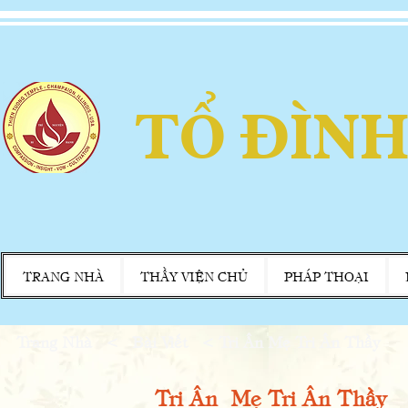
TỔ ĐÌNH
TRANG NHÀ
THẦY VIỆN CHỦ
PHÁP THOẠI
Trang Nhà
<
Bài Viết
< Tri Ân Mẹ Tri Ân Thầy
Tri Ân Mẹ Tri Ân Thầy