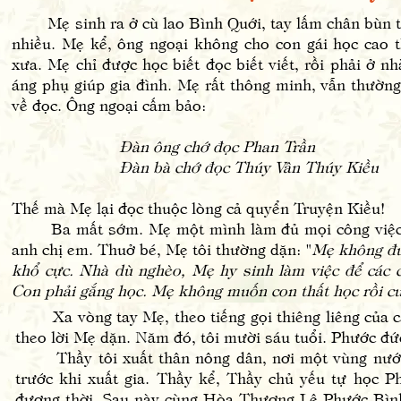
Mẹ sinh ra ở cù lao Bình Quới, tay lấm chân bùn t
nhiều. Mẹ kể, ông ngoại không cho con gái học cao 
xưa. Mẹ chỉ được học biết đọc biết viết, rồi phải ở n
áng phụ giúp gia đình. Mẹ rất thông minh, vẫn thường
về đọc. Ông ngoại cấm bảo:
Đàn ông chớ đọc Phan Trần
Đàn bà chớ đọc Thúy Vân Thúy Kiều
Thế mà Mẹ lại đọc thuộc lòng cả quyển Truyện Kiều!
Ba mất sớm. Mẹ một mình làm đủ mọi công việc n
anh chị em. Thuở bé, Mẹ tôi thường dặn: "
Mẹ không đư
khổ cực. Nhà dù nghèo, Mẹ hy sinh làm việc để các c
Con phải gắng học. Mẹ không muốn con thất học rồi c
Xa vòng tay Mẹ, theo tiếng gọi thiêng liêng của că
theo lời Mẹ dặn. Năm đó, tôi mười sáu tuổi. Phước đức 
Thầy tôi xuất thân nông dân, nơi một vùng nước m
trước khi xuất gia. Thầy kể, Thầy chủ yếu tự học 
đương thời. Sau này cùng Hòa Thượng Lê Phước Bìn