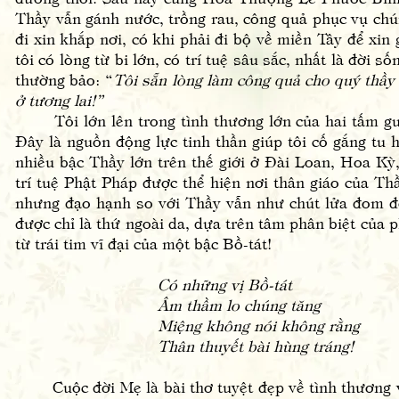
Thầy vẫn gánh nước, trồng rau, công quả phục vụ chú
đi xin khắp nơi, có khi phải đi bộ về miền Tây để xin 
tôi có lòng từ bi lớn, có trí tuệ sâu sắc, nhất là đời s
thường bảo: “
Tôi sẵn lòng làm công quả cho quý thầy
ở tương lai!”
Tôi lớn lên trong tình thương lớn của hai tấm gươn
Đây là nguồn động lực tinh thần giúp tôi cố gắng tu 
nhiều bậc Thầy lớn trên thế giới ở Đài Loan, Hoa Kỳ
trí tuệ Phật Pháp được thể hiện nơi thân giáo của Thầy
nhưng đạo hạnh so với Thầy vẫn như chút lửa đom đó
được chỉ là thứ ngoài da, dựa trên tâm phân biệt của p
từ trái tim vĩ đại của một bậc Bồ-tát!
Có những vị Bồ-tát
Âm thầm lo chúng tăng
Miệng không nói không rằng
Thân thuyết bài hùng tráng!
Cuộc đời Mẹ là bài thơ tuyệt đẹp về tình thương và