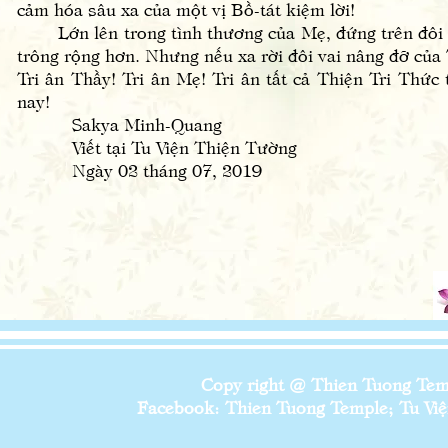
cảm hóa sâu xa của một vị Bồ-tát kiệm lời!
Lớn lên trong tình thương của Mẹ, đứng trên đôi vai 
trông rộng hơn. Nhưng nếu xa rời đôi vai nâng đỡ của
Tri ân Thầy! Tri ân Mẹ! Tri ân tất cả Thiện Tri Thứ
nay!
Sakya Minh-Quang
Viết tại Tu Viện Thiện Tường
Ngày 02 tháng 07, 2019
Copy right @ Thien Tuong Temp
Facebook: Thien Tuong Temple; Tu Viện 