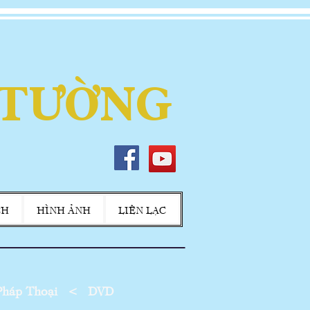
 TƯỜNG
CH
HÌNH ẢNH
LIÊN LẠC
háp Thoại
<
DVD