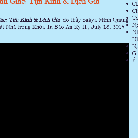
ân Giác: Tựa Kinh & Dịch Giả
C
Ch
T
́c: Tựa Kinh & Dịch Giả
do thầy Sakya Minh Quang
Ng
Bát Nhã trong Khóa Tu Báo Ân Kỳ II , July 18, 2017
Nh
Nh
Ng
Gi
Ý