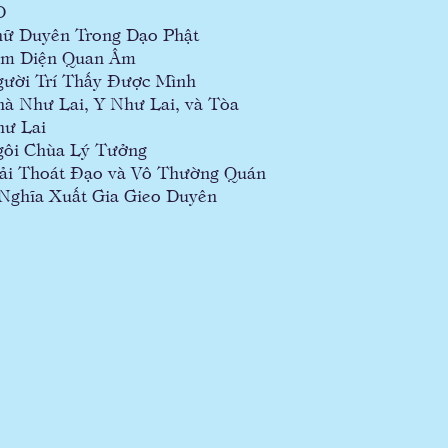
D
ữ Duyên Trong Dạo Phật
am Diện Quan Âm
ười Trí Thấy Được Mình
à Như Lai, Y Như Lai, và Tòa
ư Lai
ôi Chùa Lý Tưởng
ải Thoát Đạo và Vô Thường Quán
 Nghĩa Xuất Gia Gieo Duyên