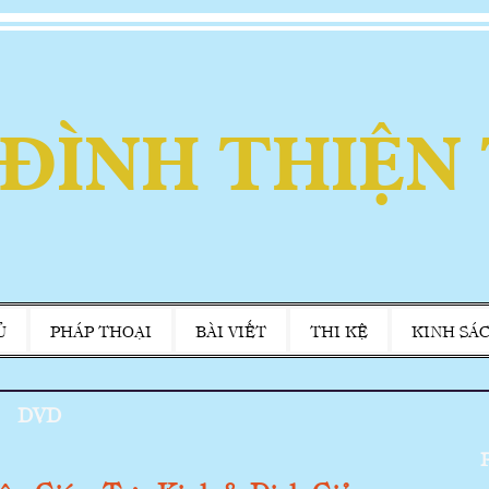
 ĐÌNH THIỆN
Ủ
PHÁP THOẠI
BÀI VIẾT
THI KỆ
KINH SÁ
DVD
P