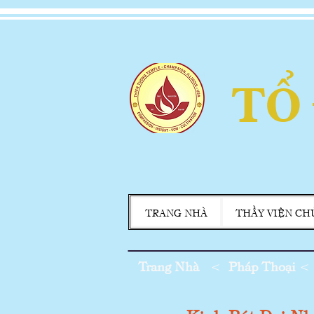
TỔ
TRANG NHÀ
THẦY VIỆN CH
Trang Nhà
<
Pháp Thoại
<