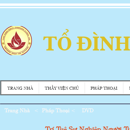
TỔ ĐÌNH
TRANG NHÀ
THẦY VIỆN CHỦ
PHÁP THOẠI
Trang Nhà
<
Pháp Thoại
<
DVD
Trí Tuệ Sự Nghiệp Người T