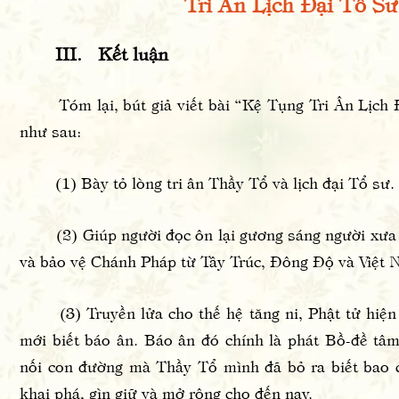
Tri Ân Lịch Đại Tổ Sư
III. Kết luận
Tóm lại, bú
t giả viết bài “Kệ Tụng Tri Ân Lịch
như sau:
(1) Bày tỏ l
òng tri ân Thầy Tổ và lịch đại Tổ sư.
(2) Giúp người đọc ôn lại gương sáng người xưa q
và bảo vệ Chánh Pháp từ Tây Trúc, Đông Độ và Việt 
(3) Truyền lửa cho thế hệ tăng ni, Phật tử hiện n
mới biết báo ân. Báo ân đó chính là phát Bồ-đề tâm
nối con đường mà Thầy Tổ mình đã bỏ ra biết bao
khai phá, gìn giữ và mở rộng cho đến nay.