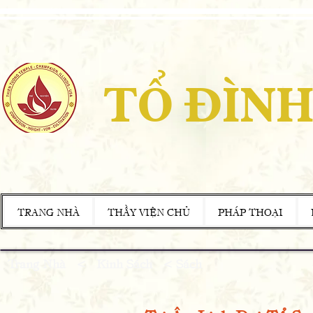
TỔ ĐÌNH
TRANG NHÀ
THẦY VIỆN CHỦ
PHÁP THOẠI
Trang Nhà
<
Kinh Sách < Sách