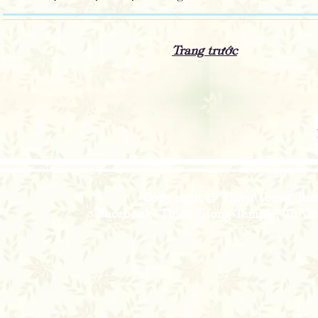
Trang trước
Copy right @ Thien Tuong Temp
Facebook: Thien Tuong Temple; Tu Viện 