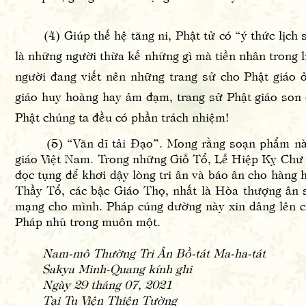
(4) Giúp thế hệ tăng ni, Phật tử có “ý thức lịch 
là những người thừa kế những gì mà tiền nhân trong lị
người đang viết nên những trang sử cho Phật giáo ở
giáo huy hoàng hay ảm đạm, trang sử Phật giáo son
Phật chúng ta đều có phần trách nhiệm!
(5) “Văn dĩ tải Đạo”. Mong rằng soạn phẩm này 
giáo Việt Nam. Trong những Giỗ Tổ, Lễ Hiệp Kỵ Chư
đọc tụng để khơi dậy lòng tri ân và báo ân cho hàng h
Thầy Tổ, các bậc Giáo Thọ, nhất là Hòa thượng ân s
mạng cho mình. Pháp cúng dường này xin dâng lên c
Pháp nhũ trong muôn một.
Nam-mô Thường Tri Ân Bồ-tát Ma-ha-tát
Sakya Minh-Quang kính ghi
Ngày 29 tháng 07, 2021
Tại Tu Viện Thiện Tường