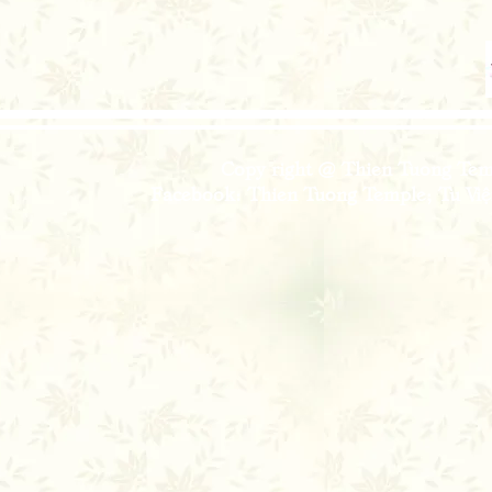
Copy right @ Thien Tuong Temp
Facebook: Thien Tuong Temple; Tu Viện 