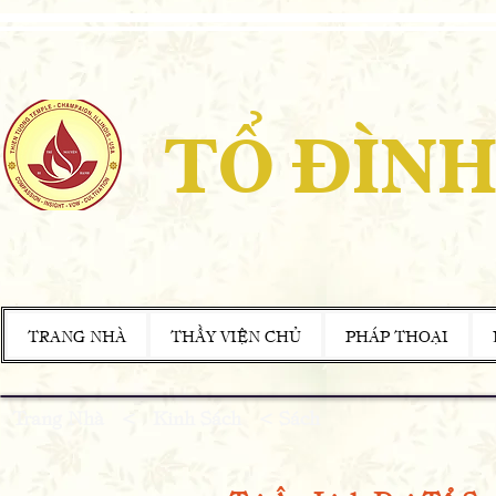
TỔ ĐÌNH
TRANG NHÀ
THẦY VIỆN CHỦ
PHÁP THOẠI
Trang Nhà
<
Kinh Sách < Sách