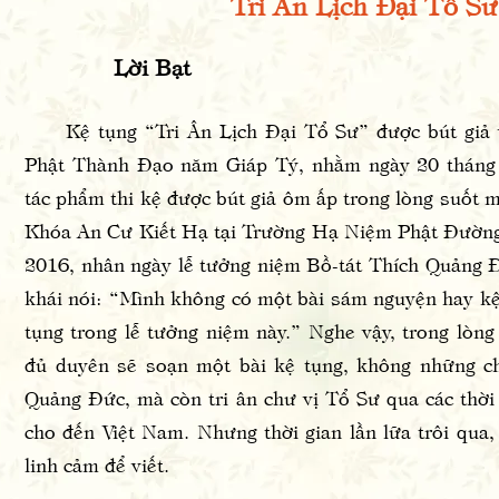
Tri Ân Lịch Đại Tổ Sư
Lời Bạt
Kệ tụng “Tri Ân Lịch Đại Tổ Sư” được bút giả v
Phật Thành Đạo năm Giáp Tý, nhằm ngày 20 tháng
tác phẩm thi kệ được bút giả ôm ấp trong lòng suốt 
Khóa An Cư Kiết Hạ tại Trường Hạ Niệm Phật Đường
2016, nhân ngày lễ tưởng niệm Bồ-tát Thích Quảng 
khái nói: “Mình không có một bài sám nguyện hay kệ
tụng trong lễ tưởng niệm này.” Nghe vậy, trong lòn
đủ duyên sẽ soạn một bài kệ tụng, không những c
Quảng Đức, mà còn tri ân chư vị Tổ Sư qua các thời
cho đến Việt Nam. Nhưng thời gian lần lữa trôi qua,
linh cảm để viết.