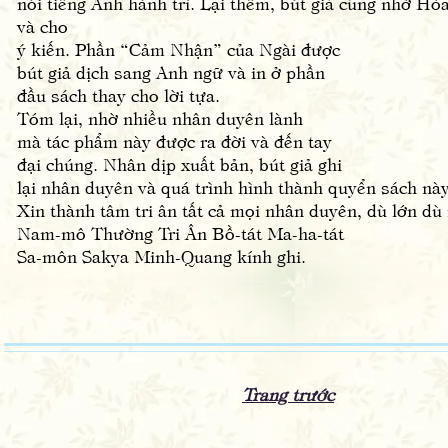
nói tiếng Anh hành trì. Lại thêm, bút giả cũng nhờ Hò
và cho
ý kiến. Phần “Cảm Nhận” của Ngài được
bút giả dịch sang Anh ngữ và in ở phần
đầu sách thay cho lời tựa.
Tóm lại, nhờ nhiều nhân duyên lành
mà tác phẩm này được ra đời và đến tay
đại chúng. Nhân dịp xuất bản, bút giả ghi
lại nhân duyên và quá trình hình thành quyển sách này
Xin thành tâm tri ân tất cả mọi nhân duyên, dù lớn d
Nam-mô Thường Tri Ân Bồ-tát Ma-ha-tát
Sa-môn Sakya Minh-Quang kính ghi.
Trang trước