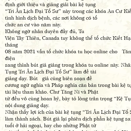
định giới thiệu và giảng giải bài kệ tụng
“Tri Ân Lịch Đại Tổ Sư” này trong các khóa An Cư K
tình hình dịch bệnh, các nơi không có tổ
chức an cư vào năm này.
Không ngờ nhân duyên đầy đủ, Tu
Viện Tây Thiên, Canada tuy không thể tổ chức Kiết 
tháng
08 năm 2021 vẫn tổ chức khóa tu học online cho Tăng
điện
sang thỉnh bút giả giảng trong khóa tu online này. Nh
Tụng Tri Ân Lịch Đại Tổ Sư” làm đề tài
giảng dạy. Bút giả cũng biên soạn đề
cương ngữ nghĩa và Pháp nghĩa căn bản trong bài kệ 
tài liệu tham khảo. Chư Tăng Ni và Phật
tử đều vô cùng hoan hỷ, bày tỏ lòng trân trọng “Kệ T
nội dung giảng dạy.
Nhận thấy lợi ích của bài kệ tụng “Tri Ân Lịch Đại Tổ 
làm thành sách. Bút giả lại phiên dịch phần kệ tụng s
tuổi ở hải ngoại, hay cho những Phật tử