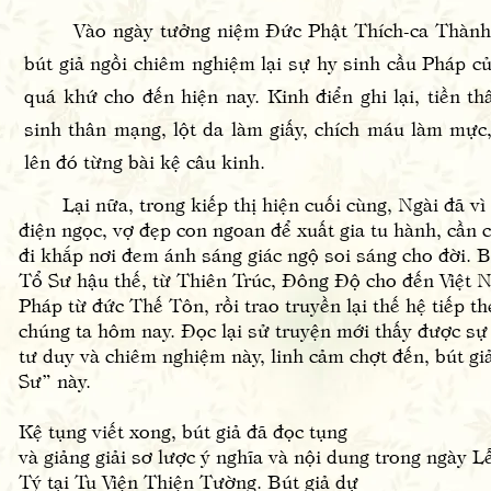
Vào ngày tưởng niệm Đức Phật Thích-ca Thành 
bút giả ngồi chiêm nghiệm lại sự hy sinh cầu Pháp c
quá khứ cho đến hiện nay. Kinh điển ghi lại, tiền t
sinh thân mạng, lột da làm giấy, chích máu làm mực,
lên đó từng bài kệ câu kinh.
Lại nữa, trong kiếp thị hiện cuối cùng, Ngài đã vì 
điện ngọc, vợ đẹp con ngoan để xuất gia tu hành, cần 
đi khắp nơi đem ánh sáng giác ngộ soi sáng cho đời. 
Tổ Sư hậu thế, từ Thiên Trúc, Đông Độ cho đến Việt 
Pháp từ đức Thế Tôn, rồi trao truyền lại thế hệ tiếp th
chúng ta hôm nay. Đọc lại sử truyện mới thấy được sự
tư duy và chiêm nghiệm này, linh cảm chợt đến, bút giả
Sư” này.
Kệ tụng viết xong, bút giả đã đọc tụng
và giảng giải sơ lược ý nghĩa và nội dung trong ngà
Tý tại Tu Viện Thiện Tường. Bút giả dự