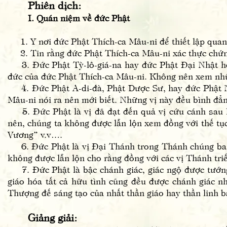
Phiên dịch:
I. Quán niệm về đức Phật
1. Y nơi đức Phật Thích-ca Mâu-ni để thiết lập quan
2. Tin rằng đức Phật Thích-ca Mâu-ni xác thực chứng
3. Đức Phật Tỳ-lô-giá-na hay đức Phật Đại Nhật hoặ
đức của đức Phật Thích-ca Mâu-ni. Không nên xem nhữn
4. Đức Phật A-di-đà, Phật Dược Sư, hay đức Phật N
Mâu-ni nói ra nên mới biết. Những vị này đều bình đẳ
5. Đức Phật là vị đã đạt đến quả vị cứu cánh sau kh
nên, chúng ta không được lẫn lộn xem đồng với thế tụ
Vương” v.v….
6. Đức Phật là vị Đại Thánh trong Thánh chúng ba t
không được lẫn lộn cho rằng đồng với các vị Thánh triế
7. Đức Phật là bậc chánh giác, giác ngộ được tướng 
giáo hóa tất cả hữu tình cũng đều được chánh giác 
Thượng đế sáng tạo của nhất thần giáo hay thần linh b
Giảng giải: