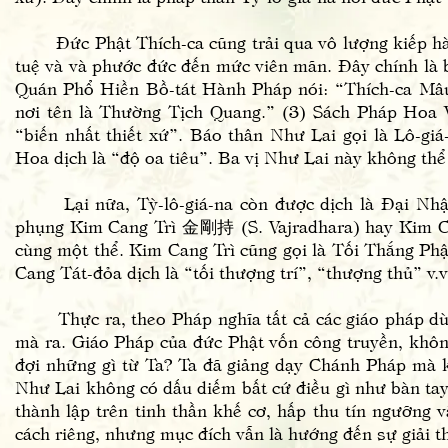
Đức Phật Thích-ca cũng trải qua vô lượng kiếp hành 
tuệ và và phước đức đến mức viên mãn. Đây chính là b
Quán Phổ Hiền Bồ-tát Hành Pháp nói: “Thích-ca Mâu-ni
nơi tên là Thường Tịch Quang.” (3) Sách Pháp Hoa V
“biến nhất thiết xứ”. Báo thân Như Lai gọi là Lô-giá
Hoa dịch là “độ oa tiêu”. Ba vị Như Lai này không thể 
Lại nữa, Tỳ-lô-giá-na còn được dịch là Đại Nhật 
phụng Kim Cang Trì 金剛持 (S. Vajradhara) hay Kim C
cùng một thể. Kim Cang Trì cũng gọi là Tối Thắng P
Cang Tát-đỏa dịch là “tối thượng trí”, “thượng thủ” v.
Thực ra, theo Pháp nghĩa tất cả các giáo pháp dù “
mà ra. Giáo Pháp của đức Phật vốn công truyền, khô
đợi những gì từ Ta? Ta đã giảng dạy Chánh Pháp mà k
Như Lai không có dấu diếm bất cứ điều gì như bàn tay
thành lập trên tinh thần khế cơ, hấp thu tín ngưỡng 
cách riêng, nhưng mục đích vẫn là hướng đến sự giải th