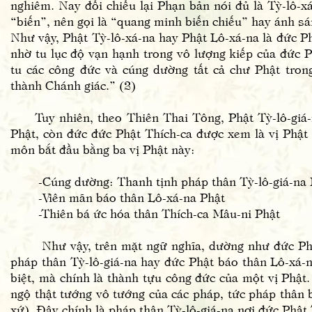
nghiêm. Nay đối chiếu lại Phạn bản nói đủ là Tỳ-lô-x
“biến”, nên gọi là “quang minh biến chiếu” hay ánh sá
Như vậy, Phật Tỳ-lô-xá-na hay Phật Lô-xá-na là đức P
nhờ tu lục độ vạn hạnh trong vô lượng kiếp của đức P
tu các công đức và cúng dường tất cả chư Phật tron
thành Chánh giác.” (2)
Tuy nhiên, theo Thiên Thai Tông, Phật Tỳ-lô-giá-na
Phật, còn đức đức Phật Thích-ca được xem là vị Phật
môn bắt đầu bằng ba vị Phật này:
-Cúng dường: Thanh tịnh pháp thân Tỳ-lô-giá-na 
-Viên mãn báo thân Lô-xá-na Phật
-Thiên bá ức hóa thân Thích-ca Mâu-ni Phật
Như vậy, trên mặt ngữ nghĩa, dường như đức Phật 
pháp thân Tỳ-lô-giá-na hay đức Phật báo thân Lô-xá-n
biệt, mà chính là thành tựu công đức của một vị Phật
ngộ thật tướng vô tướng của các pháp, tức pháp thân b
xứ). Đây chính là pháp thân Tỳ-lô-giá-na nơi đức Phật 