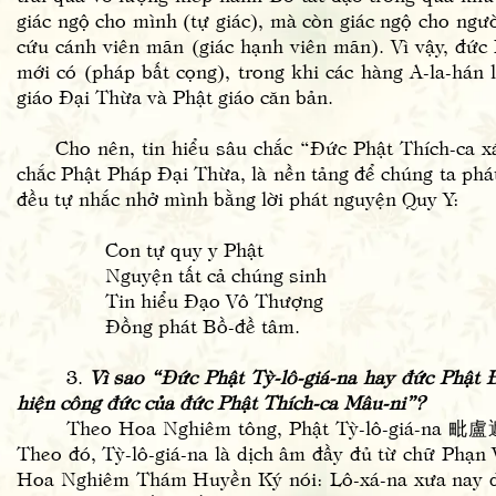
giác ngộ cho mình (tự giác), mà còn giác ngộ cho ngư
cứu cánh viên mãn (giác hạnh viên mãn). Vì vậy, đức
mới có (pháp bất cọng), trong khi các hàng A-la-hán 
giáo Đại Thừa và Phật giáo căn bản.
Cho nên, tin hiểu sâu chắc “Đức Phật Thích-ca xác
chắc Phật Pháp Đại Thừa, là nền tảng để chúng ta phát
đều tự nhắc nhở mình bằng lời phát nguyện Quy Y:
Con tự quy y Phật
Nguyện tất cả chúng sinh
Tin hiểu Đạo Vô Thượng
Đồng phát Bồ-đề tâm.
3.
Vì sao “Đức Phật Tỳ-lô-giá-na hay đức Phật Đ
hiện công đức của đức Phật Thích-ca Mâu-ni”?
Theo Hoa Nghiêm tông, Phật Tỳ-lô-giá-na 毗盧遮那 
Theo đó, Tỳ-lô-giá-na là dịch âm đầy đủ từ chữ Phạn 
Hoa Nghiêm Thám Huyền Ký nói: Lô-xá-na xưa nay dị