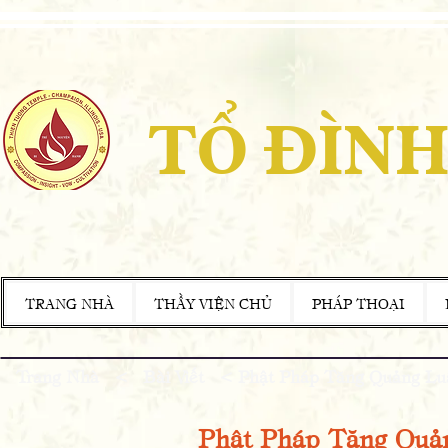
TỔ ĐÌNH
TRANG NHÀ
THẦY VIỆN CHỦ
PHÁP THOẠI
Trang Nhà
<
Bài Viết
< Phật Pháp Tăng Quảng Lu
Phật Pháp Tăng Quả