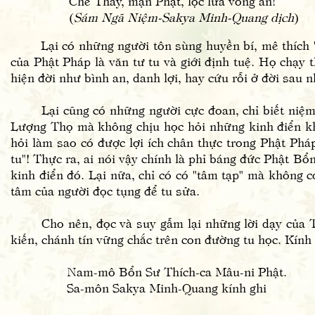
Chê Thầy, mạn Phật, lọc lừa vong ân!
(
Sám Ngã Niệm-Sakya Minh-Quang dịch
)
Lại có những người tôn sùng huyền bí, mê thích "Mậ
của Phật Pháp là văn tư tu và giới định tuệ. Họ chạy t
hiện đời như bình an, danh lợi, hay cứu rỗi ở đời sau 
Lại cũng có những người cực đoan, chỉ biết niệm d
Lượng Thọ mà không chịu học hỏi những kinh điển kh
hỏi làm sao có được lợi ích chân thực trong Phật Phá
tu"! Thực ra, ai nói vậy chính là phỉ báng đức Phật B
kinh điển đó. Lại nữa, chỉ có có "tâm tạp" mà không có
tâm của người đọc tụng để tu sửa.
Cho nên, đọc và suy gẫm lại những lời dạy của Th
kiến, chánh tín vững chắc trên con đường tu học. Kính 
Nam-mô Bổn Sư Thích-ca Mâu-ni Phật.
Sa-môn Sakya Minh-Quang kính ghi