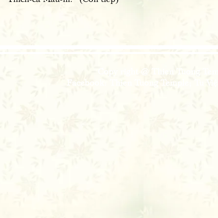
Copy right @ Thien Tuong Temp
Facebook: Thien Tuong Temple; Tu Viện 