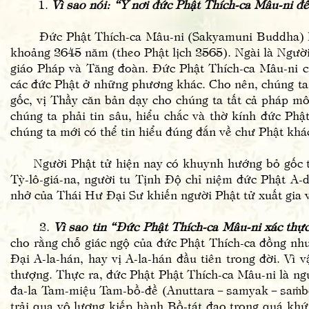
1.
Vì sao nói: “Y nơi đức Phật Thích-ca Mâu-ni để
Đức Phật Thích-ca Mâu-ni (Sakyamuni Buddha) là đứ
khoảng 2645 năm (theo Phật lịch 2565). Ngài là Người
giáo Pháp và Tăng đoàn. Đức Phật Thích-ca Mâu-ni cũ
các đức Phật ở những phương khác. Cho nên, chúng ta 
gốc, vị Thầy căn bản dạy cho chúng ta tất cả pháp môn
chúng ta phải tin sâu, hiểu chắc và thờ kính đức Phậ
chúng ta mới có thể tin hiểu đúng đắn về chư Phật khá
Người Phật tử hiện nay có khuynh hướng bỏ gốc tìm
Tỳ-lô-giá-na, người tu Tịnh Độ chỉ niệm đức Phật A-d
nhở của Thái Hư Đại Sư khiến người Phật tử xuất gia và 
2.
Vì sao tin “Đức Phật Thích-ca Mâu-ni xác th
cho rằng chỗ giác ngộ của đức Phật Thích-ca đồng như 
Đại A-la-hán, hay vị A-la-hán đầu tiên trong đời. Vì
thượng. Thực ra, đức Phật Phật Thích-ca Mâu-ni là n
đa-la Tam-miệu Tam-bồ-đề (Anuttara－samyak－saṁbodh
trải qua vô lượng kiếp hành Bồ-tát đạo trong quá khứ