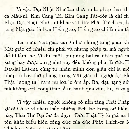
Vì vậy, Đại Nhật Như Lai thực ra là pháp thân than
ca Mâu-ni. Kim Cang Trì, Kim Cang Tát-đỏa là chỉ c
Phật Đại Nhật Như Lai khác với đức Phật Thích-ca, h
rằng Mật giáo là hơn Hiển giáo, Hiển giáo chỉ là nền t
Lại nữa, Mật giáo cũng như những tông phái khác c
Mật giáo có nhiều chi phái và những pháp tu mà người
để bị lầm lạc. Ví dụ, một, sự sùng bái cá nhân quá
xưng hay được xưng như vậy đều không phải là đức Phậ
Đạt-lai Lạt-ma cũng tự nhận mình đơn giản chỉ là mộ
pháp tu hay thờ phụng trong Mật giáo đi ngược lại P
Phật “song tu” nam nữ lõa lồ ôm ấp. Ba, đặt nặng sức
mà không coi trọng thực tế tu hành qua văn, tư, tu và g
Vì vậy, nhiều người không có nền tảng Phật Pháp vữ
giáo! Có lẽ vì nhận thấy những lệch lạc trong sự hiểu
này, Thái Hư Đại Sư đã dạy: “Đức Phật Tỳ-lô-giá-na 
tên khác biểu hiện công đức của đức Phật Thích-ca 
Thích-ca Mâu-ni.” (Còn tiếp)