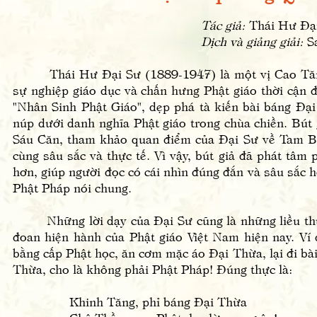
Tác giả:
Thái Hư Đạ
Dịch và giảng giải:
S
Thái Hư Đại Sư (1889-1947) là một vị Cao Tăng,
sự nghiệp giáo dục và chấn hưng Phật giáo thời cận đ
"Nhân Sinh Phật Giáo", dẹp phá tà kiến bài báng Đạ
núp dưới danh nghĩa Phật giáo trong chùa chiền. Bút
Sáu Căn, tham khảo quan điểm của Đại Sư về Tam B
cùng sâu sắc và thực tế. Vì vậy, bút giả đã phát tâm 
hơn, giúp người đọc có cái nhìn đúng đắn và sâu sắc 
Phật Pháp nói chung.
Những lời dạy của Đại Sư cũng là những liều thuố
đoan hiện hành của Phật giáo Việt Nam hiện nay. Ví 
bằng cấp Phật học, ăn cơm mặc áo Đại Thừa, lại đi bài
Thừa, cho là không phải Phật Pháp! Đúng thực là:
Khinh Tăng, phỉ báng Đại Thừa