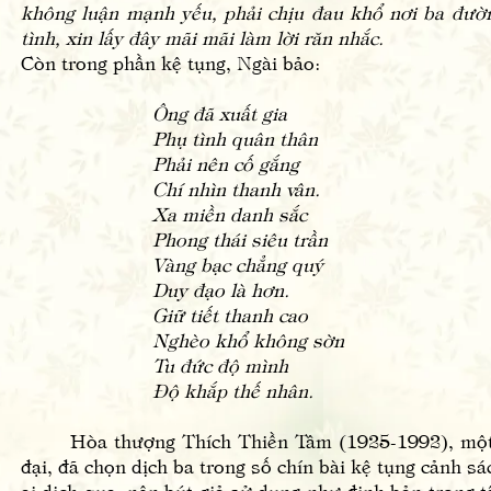
không luận mạnh yếu, phải chịu đau khổ nơi ba đường
tình, xin lấy đây mãi mãi làm lời răn nhắc.
Còn trong phần kệ tụng, Ngài bảo:
Ông đã xuất gia
Phụ tình quân thân
Phải nên cố gắng
Chí nhìn thanh vân.
Xa miền danh sắc
Phong thái siêu trần
Vàng bạc chẳng quý
Duy đạo là hơn.
Giữ tiết thanh cao
Nghèo khổ không sờn
Tu đức độ mình
Độ khắp thế nhân.
Hòa thượng Thích Thiền Tâm (1925-1992), một bậc
đại, đã chọn dịch ba trong số chín bài kệ tụng cảnh 
ai dịch qua, nên bút giả sử dụng như định bản trong 