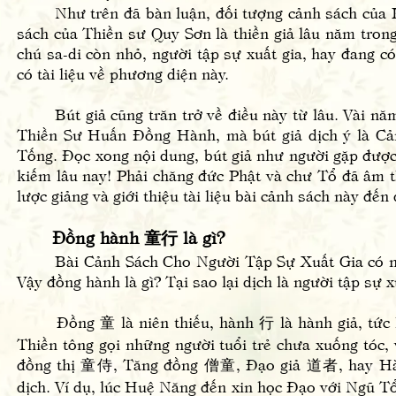
Như trên đã bàn luận, đối tượng cảnh sách của Phá
sách của Thiền sư Quy Sơn là thiền giả lâu năm tron
chú sa-di còn nhỏ, người tập sự xuất gia, hay đang c
có tài liệu về phương diện này.
Bút giả cũng trăn trở về điều này từ lâu. Vài năm 
Thiền Sư Huấn Đồng Hành, mà bút giả dịch ý là C
Tống. Đọc xong nội dung, bút giả như người gặp được 
kiếm lâu nay! Phải chăng đức Phật và chư Tổ đã âm th
lược giảng và giới thiệu tài liệu bài cảnh sách này đế
Đồng hành 童行 là gì?
Bài Cảnh Sách Cho Người Tập Sự Xuất Gia có ngu
Vậy đồng hành là gì? Tại sao lại dịch là người tập sự x
Đồng 童 là niên thiếu, hành 行 là hành giả, tức hà
Thiền tông gọi những người tuổi trẻ chưa xuống tóc, 
đồng thị 童侍, Tăng đồng 僧童, Đạo giả 道者, hay Hàn
dịch. Ví dụ, lúc Huệ Năng đến xin học Đạo với Ngũ Tổ