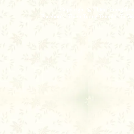
Copy right @ Thien Tuong Temp
Facebook: Thien Tuong Temple; Tu Viện 