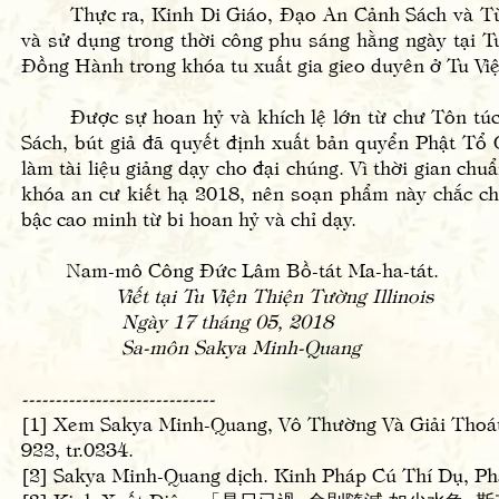
Thực ra, Kinh Di Giáo, Đạo An Cảnh Sách và Từ T
và sử dụng trong thời công phu sáng hằng ngày tại 
Đồng Hành trong khóa tu xuất gia gieo duyên ở Tu V
Được sự hoan hỷ và khích lệ lớn từ chư Tôn túc c
Sách, bút giả đã quyết định xuất bản quyển Phật Tổ
làm tài liệu giảng dạy cho đại chúng. Vì thời gian ch
khóa an cư kiết hạ 2018, nên soạn phẩm này chắc c
bậc cao minh từ bi hoan hỷ và chỉ dạy.
Nam-mô Công Đức Lâm Bồ-tát Ma-ha-tát.
Viết tại Tu Viện Thiện Tường Illinois
Ngày 17 tháng 05, 2018
Sa-môn Sakya Minh-Quang
-----------------------------
[1] Xem Sakya Minh-Quang, Vô Thường Và Giải Thoát 
922, tr.0234.
[2] Sakya Minh-Quang dịch. Kinh Pháp Cú Thí Dụ, P