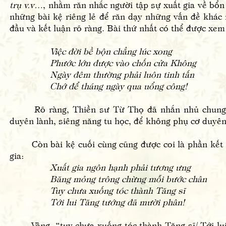
trụ v.v…
, nhằm răn nhắc người tập sự xuất gia về b
những bài kệ riêng lẻ để răn dạy những vấn đề khác 
đầu và kết luận rõ ràng. Bài thứ nhất có thể được x
Việc đời bề bộn chẳng lúc xong
Phước lớn được vào chốn cửa Không
Ngày đêm thường phải luôn tinh tấn
Chớ để tháng ngày qua uổng công!
Rõ ràng, Thiền sư Từ Thọ đã nhắn nhủ chung nhữ
duyên lành, siêng năng tu học, để không phụ cơ duyên
Còn bài kệ cuối cùng cũng được coi là phần kết lu
gia:
Xuất gia ngôn hạnh phải tương ưng
Băng mỏng trông chừng mỗi bước chân
Tuy chưa xuống tóc thành Tăng sĩ
Tới lui Tăng tướng đã mười phân!
Vâng, “tuy chưa xuống tóc thành Tăng sĩ/ Tới lui T