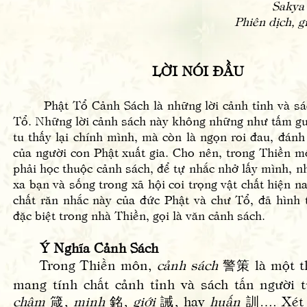
Sakya 
Phiên dịch, g
LỜI NÓI ĐẦU
Phật Tổ Cảnh Sách là những lời cảnh tỉnh và sác
Tổ. Những lời cảnh sách này không những như tấm gư
tu thấy lại chính mình, mà còn là ngọn roi đau, đánh
của người con Phật xuất gia. Cho nên, trong Thiền m
phải học thuộc cảnh sách, để tự nhắc nhở lấy mình, nh
xa bạn và sống trong xã hội coi trọng vật chất hiện n
chất răn nhắc này của đức Phật và chư Tổ, đã hình 
đặc biệt trong nhà Thiền, gọi là văn cảnh sách.
Ý Nghĩa Cảnh Sách
Trong Thiền môn,
cảnh sách
警策 là một thể
mang tính chất cảnh tỉnh và sách tấn người 
châm
箴,
minh
銘,
giới
誡, hay
huấn
訓…. Xét v