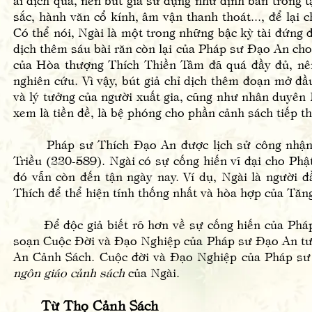
sắc, hành văn cổ kính, âm vận thanh thoát..., để lại 
Có thể nói, Ngài là một trong những bậc kỳ tài đứng 
dịch thêm sáu bài răn còn lại của Pháp sư Đạo An cho
của Hòa thượng Thích Thiền Tâm đã quá đầy đủ, nên
nghiên cứu. Vì vậy, bút giả chỉ dịch thêm đoạn mở đ
và lý tưởng của người xuất gia, cũng như nhân duyên 
xem là tiền đề, là bệ phóng cho phần cảnh sách tiếp 
Pháp sư Thích Đạo An được lịch sử công nhận là 
Triều (220-589). Ngài có sự cống hiến vĩ đại cho Ph
đó vẫn còn đến tận ngày nay. Ví dụ, Ngài là người 
Thích để thể hiện tính thống nhất và hòa hợp của Tă
Để độc giả biết rõ hơn về sự cống hiến của Pháp s
soạn Cuộc Đời và Đạo Nghiệp của Pháp sư Đạo An tương
An Cảnh Sách. Cuộc đời và Đạo Nghiệp của Pháp sư
ngôn giáo cảnh sách
của Ngài.
Từ Thọ Cảnh Sách