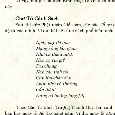
Vì vậy, bút giả đã dịch Kinh Phật Di Giáo và đưa
này.
Chư Tổ Cảnh Sách
Sau khi đức Phật nhập Niết-bàn, các bậc Tổ sư cũn
đệ tử của mình. Ví dụ, bài kệ cảnh sách phổ biến nhấ
Ngày nay đã qua
Mạng sống lần giảm
Như cá thiếu nước
Nào có vui gì?
Đại chúng,
Nên cần tinh tấn
Cứu lửa cháy đầu
Luôn nhớ vô thường
Cẩn thận!
Đừng có buông lung![3]
Theo Sắc Tu Bách Trượng Thanh Quy, bài cảnh sác
bàn hay ngày lễ giỗ Tổ hằng năm. Ví dụ, ngày lễ tưởn