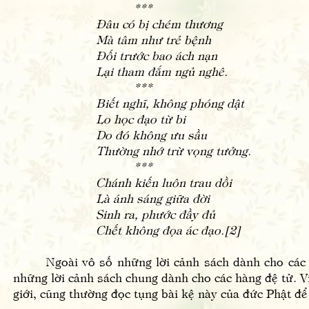
***
Đâu có bị chém thương
Mà tâm như trẻ bệnh
Đối trước bao ách nạn
Lại tham đắm ngủ nghê.
***
Biết nghĩ, không phóng dật
Lo học đạo từ bi
Do đó không ưu sầu
Thường nhớ trừ vọng tưởng.
***
Chánh kiến luôn trau dồi
Là ánh sáng giữa đời
Sinh ra, phước đầy đủ
Chết không đọa ác đạo.[2]
Ngoài vô số những lời cảnh sách dành cho các đệ 
những lời cảnh sách chung dành cho các hàng đệ tử. 
giới, cũng thường đọc tụng bài kệ này của đức Phật đ