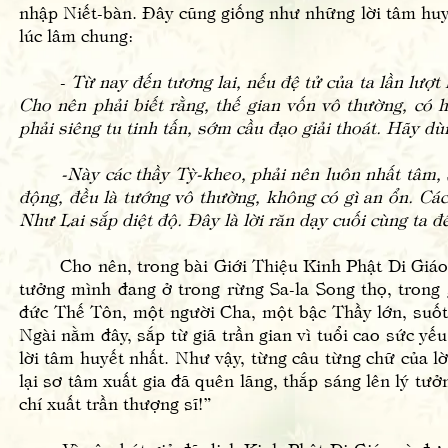
nhập Niết-bàn. Đây cũng giống như những lời tâm huyế
lúc lâm chung:
-
Từ nay đến tương lai, nếu đệ tử của ta lần lượt
Cho nên phải biết rằng, thế gian vốn vô thường, có 
phải siêng tu tinh tấn, sớm cầu đạo giải thoát. Hãy dù
-Này các thầy Tỳ-kheo, phải nên luôn nhất tâm, siê
động, đều là tướng vô thường, không có gì an ổn. Các
Như Lai sắp diệt độ. Đây là lời răn dạy cuối cùng ta đ
Cho nên, trong bài Giới Thiệu Kinh Phật Di Giáo, b
tưởng mình đang ở trong rừng Sa-la Song thọ, trong
đức Thế Tôn, một người Cha, một bậc Thầy lớn, suố
Ngài nằm đây, sắp từ giã trần gian vì tuổi cao sức y
lời tâm huyết nhất. Như vậy, từng câu từng chữ của l
lại sơ tâm xuất gia đã quên lãng, thắp sáng lên lý tư
chí xuất trần thượng sĩ!”