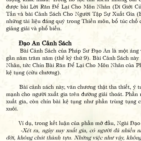
được bài Lời Răn Để Lại Cho Môn Nhân (Di Giới 
Tấn và bài Cảnh Sách Cho Người Tập Sự Xuất Gia 
những tài liệu đáng quý trong Thiền môn, bổ túc chỗ 
giảng giải và phổ biến.
Đạo An Cảnh Sách
Bài Cảnh Sách của Pháp Sư Đạo An là một áng văn 
gần năm trăm năm (thế kỷ thứ 9). Bài Cảnh Sách nà
Nhân, tức Chín Bài Răn Để Lại Cho Môn Nhân của Ph
kệ tụng (cửu chương).
Bài cảnh sách này, văn chương thật tha thiết, ý tưở
mạnh cho người xuất gia trên đường giải thoát. Phần
xuất gia, còn chín bài kệ tụng như phần trùng tụng c
xuôi.
Ví dụ, trong kết luận của phần mở đầu, Ngài Đạo A
-Xét ra, ngày nay xuất gia, có người đã nhiều
đời, không chút thành tựu. Những việc như vậy, không