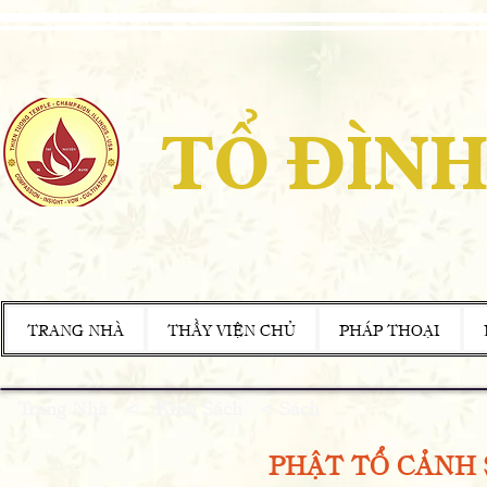
TỔ ĐÌNH
TRANG NHÀ
THẦY VIỆN CHỦ
PHÁP THOẠI
Trang Nhà
<
Kinh Sách
<
Sách
PHẬT TỔ CẢNH