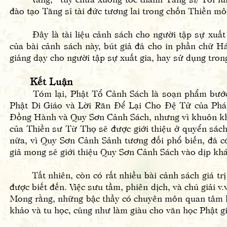
đào tạo Tăng sĩ tài đức tương lai trong chốn Thiền 
Đây là tài liệu cảnh sách cho người tập sự xuất gi
của bài cảnh sách này, bút giả đã cho in phần chữ Há
giảng dạy cho người tập sự xuất gia, hay sử dụng tron
Kết Luận
Tóm lại, Phật Tổ Cảnh Sách là soạn phẩm bước đầ
Phật Di Giáo và Lời Răn Để Lại Cho Đệ Tử của Pháp
Đồng Hành và Quy Sơn Cảnh Sách, nhưng vì khuôn k
của Thiền sư Từ Thọ sẽ được giới thiệu ở quyển sách
nữa, vì Quy Sơn Cảnh Sảnh tương đối phổ biến, đã có
giả mong sẽ giới thiệu Quy Sơn Cảnh Sách vào dịp kh
Tất nhiên, còn có rất nhiều bài cảnh sách giá trị
được biết đến. Việc sưu tầm, phiên dịch, và chú giải v.
Mong rằng, những bậc thầy có chuyên môn quan tâm hơ
khảo và tu học, cũng như làm giàu cho văn học Phật