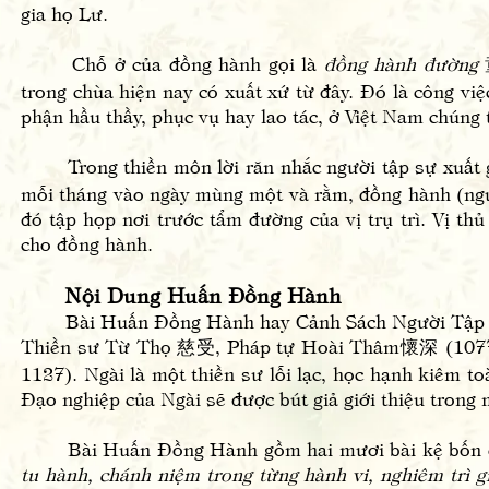
gia họ Lư.
Chỗ ở của đồng hành gọi là
đồng hành đường
trong chùa hiện nay có xuất xứ từ đây. Đó là công vi
phận hầu thầy, phục vụ hay lao tác, ở Việt Nam chúng 
Trong thiền môn lời răn nhắc người tập sự xuất gi
mỗi tháng vào ngày mùng một và rằm, đồng hành (người
đó tập họp nơi trước tẩm đường của vị trụ trì. Vị th
cho đồng hành.
Nội Dung Huấn Đồng Hành
Bài Huấn Đồng Hành hay Cảnh Sách Người Tập Sự X
Thiền sư Từ Thọ 慈受, Pháp tự Hoài Thâm懷深 (1077-11
1127). Ngài là một thiền sư lỗi lạc, học hạnh kiêm toà
Đạo nghiệp của Ngài sẽ được bút giả giới thiệu trong
Bài Huấn Đồng Hành gồm hai mươi bài kệ bốn câu
tu hành, chánh niệm trong từng hành vi, nghiêm trì gi