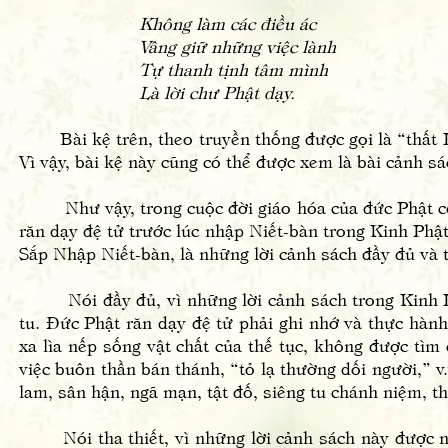
Không làm các điều ác
Vâng giữ những việc lành
Tự thanh tịnh tâm mình
Là lời chư Phật dạy.
Bài kệ trên, theo truyền thống được gọi là “thất Phậ
Vì vậy, bài kệ này cũng có thể được xem là bài cảnh s
Như vậy, trong cuộc đời giáo hóa của đức Phật có v
răn dạy đệ tử trước lúc nhập Niết-bàn trong Kinh Ph
Sắp Nhập Niết-bàn, là những lời cảnh sách đầy đủ và 
Nói đầy đủ, vì những lời cảnh sách trong Kinh Ph
tu. Đức Phật răn dạy đệ tử phải ghi nhớ và thực hành
xa lìa nếp sống vật chất của thế tục, không được tìm 
việc buôn thần bán thánh, “tỏ lạ thường dối người,” v
lam, sân hận, ngã mạn, tật đố, siêng tu chánh niệm, thi
Nói tha thiết, vì những lời cảnh sách này được nói