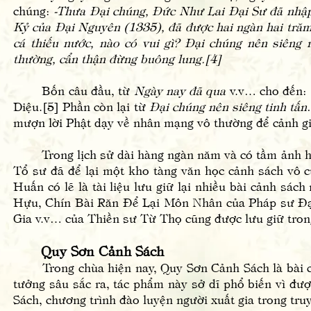
chúng:
-Thưa Đại chúng, Đức Như Lai Đại Sư đã nhập
Kỷ của Đại Nguyên (1335), đã được hai ngàn hai tră
cá thiếu nước, nào có vui gì? Đại chúng nên siêng 
thường, cẩn thận đừng buông lung.[4]
Bốn câu đầu, từ
Ngày nay đã qua
v.v… cho đến:
Diệu.[5] Phần còn lại từ
Đại chúng nên siêng tinh tấn
mượn lời Phật dạy về nhân mạng vô thường để cảnh gi
Trong lịch sử dài hàng ngàn năm và có tầm ảnh hưở
Tổ sư đã để lại một kho tàng văn học cảnh sách vô 
Huấn có lẽ là tài liệu lưu giữ lại nhiều bài cảnh sác
Hựu, Chín Bài Răn Để Lại Môn Nhân của Pháp sư Đ
Gia v.v… của Thiền sư Từ Thọ cũng được lưu giữ tron
Quy Sơn Cảnh Sách
Trong chùa hiện nay, Quy Sơn Cảnh Sách là bài cảnh
tưởng sâu sắc ra, tác phẩm này sở dĩ phổ biến vì đượ
Sách, chương trình đào luyện người xuất gia trong tru