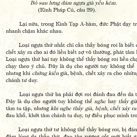
Bỏ sau lưng đám ngựa già yếu kém.
(Kinh Pháp Cú, câu 29).
Lại nữa, trong Kinh Tạp A-hàm, đức Phật dạy trên 
nhanh chậm khác nhau.
Loại ngựa thứ nhất chỉ cần thấy bóng roi là biết ch
chết xảy ra cho ai đó liền biết sợ vô thường, phát tâ
Loại ngựa thứ hai tuy không thể thấy bóng roi liền ch
chạy theo ý chủ. Đây là dụ cho người tuy không thể
nhưng khi
chứng kiến
già, bệnh, chết xảy ra cho nhữn
chánh tư duy.
Loại ngựa thứ ba phải đợi roi đánh đau đến da thị
Đây là dụ cho người tuy không thể
nghe
hay
thấy
già
tâm tu tập, nhưng
khi nghe thấy già, bệnh, chết xảy r
đau khổ, khởi tâm chánh tu duy, tự điều phục mình 
Loại ngựa thứ tư không thể thấy bóng roi, bị đánh 
đâm lủng da thấu thịt, đau tận xương cốt mới biết g