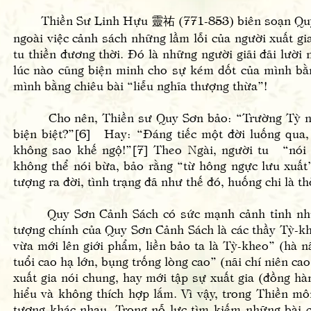
Thiền Sư Linh Hựu 靈祐 (771-853) biên soạn Quy Sơ
ngoài việc cảnh sách những lầm lỗi của người xuất gi
tu thiền đương thời. Đó là những người giãi đãi lười
lúc nào cũng biện minh cho sự kém dốt của mình bằn
mình bằng chiêu bài “liễu nghĩa thượng thừa”!
Cho nên, Thiền sư Quy Sơn bảo: “Trường Tỳ ni (giớ
biện biệt?”[6] Hay: “Đáng tiếc một đời luống qua,
không sao khế ngộ!”[7] Theo Ngài, người tu “nói 
không thể nói bừa, bảo rằng “từ hông ngực lưu xuất
tượng ra đời, tình trạng đã như thế đó, huống chi là th
Quy Sơn Cảnh Sách có sức mạnh cảnh tỉnh như vậ
tượng chính của Quy Sơn Cảnh Sách là các thầy Tỳ-k
vừa mới lên giới phẩm, liền bảo ta là Tỳ-kheo” (hà n
tuổi cao hạ lớn, bụng trống lòng cao” (nãi chí niên c
xuất gia nói chung, hay mới tập sự xuất gia (đồng hà
hiểu và không thích hợp lắm. Vì vậy, trong Thiền mô
tượng khác nhau. Trong nỗ lực tìm kiếm những bài c