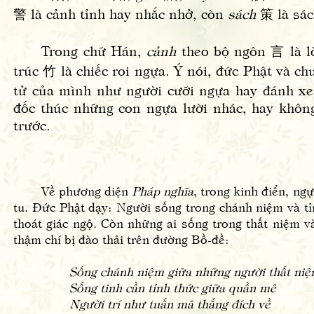
警 là cảnh tỉnh hay nhắc nhở, còn
sách
策 là sác
Trong chữ Hán,
cảnh
theo bộ ngôn 言 là l
trúc 竹 là chiếc roi ngựa. Ý nói, đức Phật và ch
tử của mình như người cưỡi ngựa hay đánh xe
đốc thúc những con ngựa lười nhác, hay không 
trước.
Về phương diện
Pháp nghĩa
, trong kinh điển, n
tu. Đức Phật dạy: Người sống trong chánh niệm và tỉn
thoát giác ngộ. Còn những ai sống trong thất niệm v
thậm chí bị đào thải trên đường Bồ-đề:
Sống chánh niệm giữa những người thất ni
Sống tinh cần tỉnh thức giữa quần mê
Người trí như tuấn mã thẳng đích về