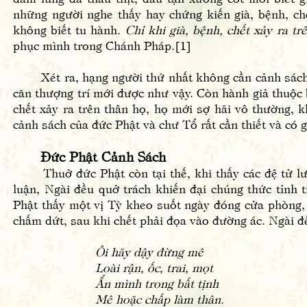
những người nghe thấy hay chứng kiến già, bệnh, ch
không biết tu hành.
Chỉ khi già, bệnh, chết xảy ra tr
phục mình trong Chánh Pháp.[1]
Xét ra, hạng người thứ nhất không cần cảnh sách, tự 
căn thượng trí mới được như vậy. Còn hành giả thuộc 
chết xảy ra trên thân họ, họ mới sợ hãi vô thường, k
cảnh sách của đức Phật và chư Tổ rất cần thiết và có g
Đức Phật Cảnh Sách
Thuở đức Phật còn tại thế, khi thấy các đệ tử lư
luận, Ngài đều quở trách khiến đại chúng thức tỉnh 
Phật thấy một vị Tỳ kheo suốt ngày đóng cửa phòng,
chấm dứt, sau khi chết phải đọa vào đường ác. Ngài đ
Ôi hãy dậy đừng mê
Loài rận, ốc, trai, mọt
Ẩn mình trong bất tịnh
Mê hoặc chấp làm thân.