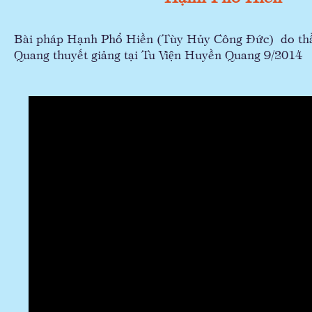
Bài pháp Hạnh Phổ Hiền (Tùy Hủy Công Đức) do t
Quang thuyết giảng tại Tu Viện Huyền Quang 9/2014