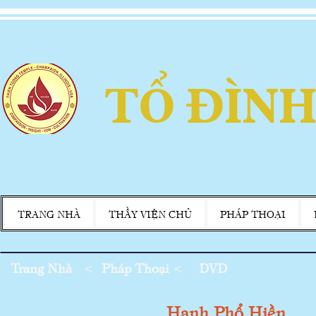
TỔ ĐÌNH
TRANG NHÀ
THẦY VIỆN CHỦ
PHÁP THOẠI
Trang Nhà
<
Pháp Thoại
<
DVD
Hạnh Phổ Hiền