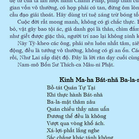
gian vốn vô thường, có họp phải có tan, đừng ôm lòn
cầu đạo giải thoát. Hãy dùng trí tuệ sáng trừ bóng tố
Cuộc đời rất mong manh, không có gì chắc thực. Hô
bỏ, vật gây bao tội ác, giả danh gọi là thân, chìm đ
như giết được giặc thù, người trí sao lại không sinh
Này Tỳ-kheo các ông, phải nên luôn nhất tâm, siêng
động, đều là tướng vô thường, không có gì an ổn. Cá
rồi, Như Lai sắp diệt độ. Đây là lời răn dạy cuối cùn
Nam-mô Bổn Sư Thích-ca Mâu-ni Phật.
Kinh Ma-ha Bát-nhã Ba-la
Bồ-tát Quán Tự Tại
Khi thực hành Bát-nhã
Ba-la-mật thâm sâu
Quán chiếu thấy năm uẩn
Đương thể đều là không
Vượt qua vòng khổ ách.
Xá-lợi-phất lắng nghe
Sắc chẳng khác tánh không