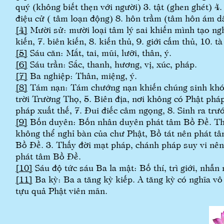
quý (không biết thẹn với người) 3. tật (ghen ghét) 4.
điệu cử ( tâm loạn động) 8. hôn trầm (tâm hôn ám dã
[4]
Mười sử: mười loại tâm lý sai khiến mình tạo nghiệ
kiến, 7. biên kiến, 8. kiến thủ, 9. giới cấm thủ, 10. tà
[5]
Sáu căn: Mắt, tai, mũi, lưỡi, thân, ý.
[6]
Sáu trần: Sắc, thanh, hương, vị, xúc, pháp.
[7]
Ba nghiệp: Thân, miệng, ý.
[8]
Tám nạn: Tám chướng nạn khiến chúng sinh khó tu
trời Trường Thọ, 5. Biên địa, nơi không có Phật pháp
pháp xuất thế, 7. Đui điếc câm ngọng, 8. Sinh ra trư
[9]
Bốn duyên: Bốn nhân duyên phát tâm Bồ Đề. Theo
không thể nghỉ bàn của chư Phật, Bồ tát nên phát t
Bồ Đề. 3. Thấy đời mạt pháp, chánh pháp suy vi nên
phát tâm Bồ Đề.
[10]
Sáu độ tức sáu Ba la mật: Bố thí, trì giới, nhẫn n
[11]
Ba kỳ: Ba a tăng kỳ kiếp. A tăng kỳ có nghĩa vô
tựu quả Phật viên mãn.