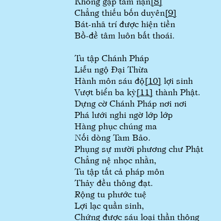
Không gặp tám nạn
[8]
Chẳng thiếu bốn duyên
[9]
Bát-nhã trí được hiện tiền
Bồ-đề tâm luôn bất thoái.
Tu tập Chánh Pháp
Liễu ngộ Đại Thừa
Hành môn sáu độ
[10]
lợi sinh
Vượt biển ba kỳ
[11]
thành Phật.
Dựng cờ Chánh Pháp nơi nơi
Phá lưới nghi ngờ lớp lớp
Hàng phục chúng ma
Nối dòng Tam Bảo.
Phụng sự mười phương chư Phật
Chẳng nệ nhọc nhằn,
Tu tập tất cả pháp môn
Thảy đều thông đạt.
Rộng tu phước tuệ
Lợi lạc quần sinh,
Chứng được sáu loại thần thông