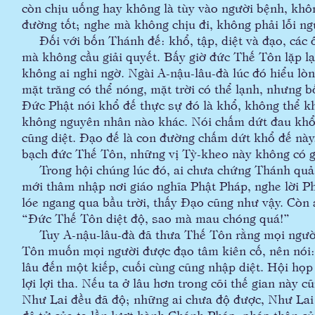
còn chịu uống hay không là tùy vào người bệnh, khô
đường tốt; nghe mà không chịu đi, không phải lỗi ng
Đối với bốn Thánh đế: khổ, tập, diệt và đạo, các ô
mà không cầu giải quyết. Bấy giờ đức Thế Tôn lặp lại
không ai nghi ngờ. Ngài A-nậu-lâu-đà lúc đó hiểu l
mặt trăng có thể nóng, mặt trời có thể lạnh, nhưng 
Đức Phật nói khổ đế thực sự đó là khổ, không thể kh
không nguyên nhân nào khác. Nói chấm dứt đau khổ 
cũng diệt. Đạo đế là con đường chấm dứt khổ đế này
bạch đức Thế Tôn, những vị Tỳ-kheo này không có g
Trong hội chúng lúc đó, ai chưa chứng Thánh quả,
mới thâm nhập nơi giáo nghĩa Phật Pháp, nghe lời P
lóe ngang qua bầu trời, thấy Đạo cũng như vậy. Còn 
“Đức Thế Tôn diệt độ, sao mà mau chóng quá!”
Tuy A-nậu-lâu-đà đã thưa Thế Tôn rằng mọi người đ
Tôn muốn mọi người được đạo tâm kiên cố, nên nói:
lâu đến một kiếp, cuối cùng cũng nhập diệt. Hội họp
lợi lợi tha. Nếu ta ở lâu hơn trong cõi thế gian này c
Như Lai đều đã độ; những ai chưa độ được, Như Lai 
đệ tử của ta lần lượt hành Chánh Pháp, pháp thân của