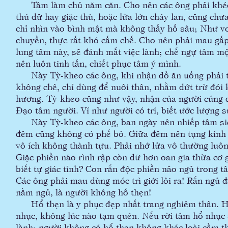
Tâm làm chủ năm căn. Cho nên các ông phải khéo c
thú dữ hay giặc thù, hoặc lửa lớn cháy lan, cũng ch
chỉ nhìn vào bình mật mà không thấy hố sâu; Như vo
chuyền, thực rất khó cấm chế. Cho nên phải mau g
lung tâm này, sẽ đánh mất việc lành; chế ngự tâm mộ
nên luôn tinh tấn, chiết phục tâm ý mình.
Này Tỳ-kheo các ông, khi nhận đồ ăn uống phải t
không chê, chỉ dùng để nuôi thân, nhằm dứt trừ đói k
hương. Tỳ-kheo cũng như vậy, nhận của người cúng 
Đạo tâm người. Ví như người có trí, biết ước lượng sứ
Này Tỳ-kheo các ông, ban ngày nên nhiếp tâm siên
đêm cũng không có phế bỏ. Giữa đêm nên tụng kinh đ
vô ích không thành tựu. Phải nhớ lửa vô thường luôn
Giặc phiền não rình rập còn dữ hơn oan gia thừa cơ g
biết tự giác tỉnh? Con rắn độc phiền não ngủ trong
Các ông phải mau dùng móc trì giới lôi ra! Rắn ngủ 
nằm ngủ, là người không hổ thẹn!
Hổ thẹn là y phục đẹp nhất trang nghiêm thân. Hổ 
nhục, không lúc nào tạm quên. Nếu rời tâm hổ nhục 
lành; người không có hổ thẹn không khác loài cầm t