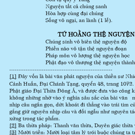
Nguyện tất cả chúng sanh
Hòa hợp cùng đại chúng
Sống vô ngại, an lành (1 lễ).
TỨ HOẰNG THỆ NGUYỆN
Chúng sinh vô biên thệ nguyện độ
Phiền não vô tận thệ nguyện đoạn
Pháp môn vô lượng thệ nguyện học
Phật đạo vô thượng thệ nguyện thành
---------------------------------------------------------
[1]
Đây vốn là bài văn phát nguyện của thiền sư N
Cảnh Huấn, Đại Chánh Tạng, quyển 48, trang 1072. 
Phật giáo Đại Thừa Đông Á, và được đưa vào công 
không những nhờ vào ý nghĩa sâu sắc của bài văn m
nhịp câu ngắn gọn, dứt khoát đi thẳng vào trái tim củ
gắng giữ nguyên nhịp câu và đối ngẫu như nguyên tá
xứng trong tác phẩm.
[2]
Ba thừa pháp: Thanh văn thừa, Duyên giác thừa v
[3]
Mười triền: Mười loại tâm lý trói buộc chúng ta t