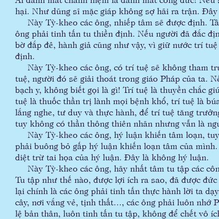
hại. Như dũng sĩ mặc giáp không sợ hãi ra trận. Đâ
Này Tỳ-kheo các ông, nhiếp tâm sẽ được định. Tâm 
ông phải tinh tấn tu thiền định. Nếu người đã đắc 
bờ đắp đê, hành giả cũng như vậy, vì giữ nước trí tuệ
định.
Này Tỳ-kheo các ông, có trí tuệ sẽ không tham trướ
tuệ, người đó sẽ giải thoát trong giáo Pháp của ta. 
bạch y, không biết gọi là gì! Trí tuệ là thuyền chắc gi
tuệ là thuốc thần trị lành mọi bệnh khổ, trí tuệ là 
lắng nghe, tư duy và thực hành, để trí tuệ tăng trưởng
tuy không có thần thông thiên nhãn nhưng vẫn là ngườ
Này Tỳ-kheo các ông, hý luận khiến tâm loạn, tuy 
phải buông bỏ gấp hý luận khiến loạn tâm của mình.
diệt trừ tai họa của hý luận. Đây là không hý luận.
Này Tỳ-kheo các ông, hãy nhất tâm tu tập các công 
Tu tập như thế nào, được lợi ích ra sao, đã được đứ
lại chính là các ông phải tinh tấn thực hành lời ta d
cây, nơi vắng vẻ, tịnh thất…, các ông phải luôn nh
lệ bản thân, luôn tinh tấn tu tập, không để chết vô íc