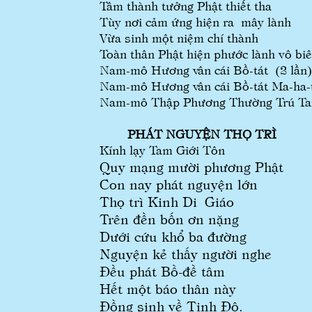
Tâm thành tưởng Phật thiết tha
Tùy nơi cảm ứng hiện ra mây lành
Vừa sinh một niệm chí thành
Toàn thân Phật hiện phước lành vô biê
Nam-mô Hương vân cái Bồ-tát (2 lần)
Nam-mô Hương vân cái Bồ-tát Ma-ha-
Nam-mô Thập Phương Thường Trú Tam
PHÁT NGUYỆN THỌ TRÌ
Kính lạy Tam Giới Tôn
Quy mạng mười phương Phật
Con nay phát nguyện lớn
Thọ trì Kinh Di Giáo
Trên đền bốn ơn nặng
Dưới cứu khổ ba đường
Nguyện kẻ thấy người nghe
Đều phát Bồ-đề tâm
Hết một báo thân này
Đồng sinh về Tịnh Độ.