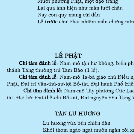
Mười phương Phật, một đạo tràng
Lại qua ảnh hiện như màn lưới châu
Nay con quy mạng cúi đầu
Lễ trước chư Phật nhiệm mầ
LỄ PHẬT
Chí tâm đảnh lễ
: Nam-mô tận hư không, biến phá
thánh Tăng thường trú Tam Bảo (1 lễ).
Chí tâm đảnh lễ
: Nam-mô Ta-bà giáo chủ Điều ng
Phật, Đại trí Văn-thù-sư-lợi Bồ-tát, Đại hạnh Phổ H
Chí tâm đảnh lễ:
Nam-mô Tây phương Cực Lạc t
tát, Đại lực Đại-thế-chí Bồ-tát, Đại nguyện Địa T
TÁN LƯ HƯƠNG
Lư hương vừa bén chiên đàn
Khói thơm ngào ngạt muôn ngàn cõi x