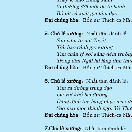
Vì thương đời một dạ tu hành
Bỏ tất cả xuất gia tầm đạo.
Đại chúng hòa:
Bổn sư Thích-ca Mâu-
5. Chủ lễ xướng:
Nhất tâm đảnh lễ:
Sáu năm tu núi Tuyết
Trải bao cảnh gió sương
Tìm chân lý soi sáng đêm trườn
Trong tâm Ngài lai láng tình thư
Đại chúng hòa:
Bổn sư Thích-ca Mâu-
6. Chủ lễ xướng:
Nhất tâm đảnh lễ:
Tìm ra đường trung đạo
Lìa vui khổ hai đường
Dùng định tuệ hàng phục ma vư
Sao mai mọc thành ngôi Vô Thư
Đại chúng hòa:
Bổn sư Thích-ca Mâu-
7.Chủ lễ xướng:
Nhất tâm đảnh lễ: