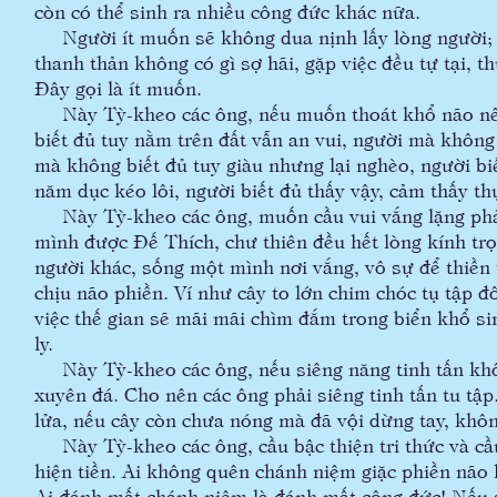
còn có thể sinh ra nhiều công đức khác nữa.
Người ít muốn sẽ không dua nịnh lấy lòng người; c
thanh thản không có gì sợ hãi, gặp việc đều tự tại, 
Đây gọi là ít muốn.
Này Tỳ-kheo các ông, nếu muốn thoát khổ não nên qu
biết đủ tuy nằm trên đất vẫn an vui, người mà không
mà không biết đủ tuy giàu nhưng lại nghèo, người bi
năm dục kéo lôi, người biết đủ thấy vậy, cảm thấy t
Này Tỳ-kheo các ông, muốn cầu vui vắng lặng phải 
mình được Đế Thích, chư thiên đều hết lòng kính trọ
người khác, sống một mình nơi vắng, vô sự để thiền
chịu não phiền. Ví như cây to lớn chim chóc tụ tập
việc thế gian sẽ mãi mãi chìm đắm trong biển khổ sinh
ly.
Này Tỳ-kheo các ông, nếu siêng năng tinh tấn khô
xuyên đá. Cho nên các ông phải siêng tinh tấn tu tậ
lửa, nếu cây còn chưa nóng mà đã vội dừng tay, không
Này Tỳ-kheo các ông, cầu bậc thiện tri thức và cầ
hiện tiền. Ai không quên chánh niệm giặc phiền não
Ai đánh mất chánh niệm là đánh mất công đức! Nếu 