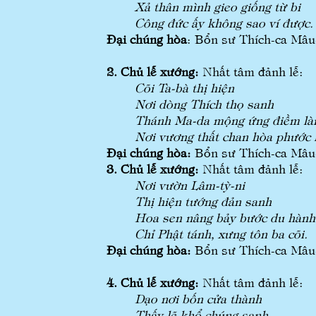
Xả thân mình gieo giống từ bi
Công đức ấy không sao ví được.
Đại chúng hòa
: Bổn sư Thích-ca Mâu-
2. Chủ lễ xướng:
Nhất tâm đảnh lễ:
Cõi Ta-bà thị hiện
Nơi dòng Thích thọ sanh
Thánh Ma-da mộng ứng điềm là
Nơi vương thất chan hòa phước l
Đại chúng hòa:
Bổn sư Thích-ca Mâu-n
3. Chủ lễ xướng:
Nhất tâm
Nơi vườn Lâm-tỳ-ni
Thị hiện tướng đản sanh
Hoa sen nâng bảy bước du hành
Chỉ Phật tánh, xưng tôn ba cõi.
Đại chúng hòa:
Bổn sư Thích-ca Mâu-n
4. Chủ lễ xướng:
Nhất tâm đảnh lễ:
Dạo nơi bốn cửa thành
Thấy lẽ khổ chúng sanh