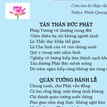
Cưu-ma-la-thập dịch t
Sakya Minh-Quang dịch
TÁN THÁN ĐỨC PHẬT
Pháp Vương vô thượng trong đời
Nhân thiên ba cõi không người sánh
Là Thầy dạy khắp thế gian
Là Cha lành của vô vàn chúng sanh
Quy y trong một niệm lành
Nghiệp vô lượng kiếp hóa thành sạch k
Tán dương Phật đức mênh mông
Dù trăm ngàn kiếp cũng kh
QUÁN TƯỞNG ĐẢNH LỄ
Chúng sanh, chư Phật vốn đồng
Cả hai rỗng lặng, một 
Chí thành quán tưởng suốt thông
Đạo giao cảm ứng thực không nghĩ bàn