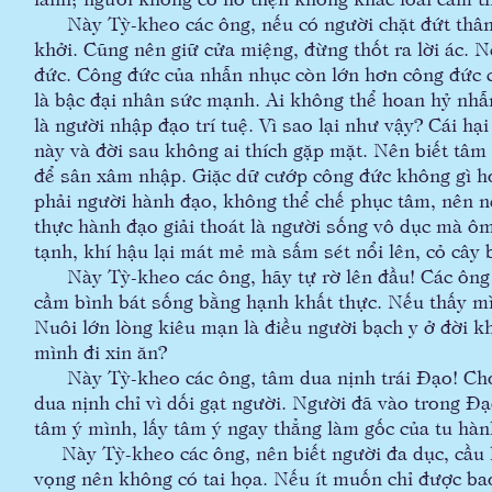
Này Tỳ-kheo các ông, nếu có người chặt đứt thân 
khởi. Cũng nên giữ cửa miệng, đừng thốt ra lời ác.
đức. Công đức của nhẫn nhục còn lớn hơn công đức c
là bậc đại nhân sức mạnh. Ai không thể hoan hỷ nhẫ
là người nhập đạo trí tuệ. Vì sao lại như vậy? Cái hạ
này và đời sau không ai thích gặp mặt. Nên biết tâ
để sân xâm nhập. Giặc dữ cướp công đức không gì hơ
phải người hành đạo, không thể chế phục tâm, nên n
thực hành đạo giải thoát là người sống vô dục mà ô
tạnh, khí hậu lại mát mẻ mà sấm sét nổi lên, cỏ cây b
Này Tỳ-kheo các ông, hãy tự rờ lên đầu! Các ông đã
cầm bình bát sống bằng hạnh khất thực. Nếu thấy m
Nuôi lớn lòng kiêu mạn là điều người bạch y ở đời kh
mình đi xin ăn?
Này Tỳ-kheo các ông, tâm dua nịnh trái Đạo! Cho 
dua nịnh chỉ vì dối gạt người. Người đã vào trong 
tâm ý mình, lấy tâm ý ngay thẳng làm gốc của tu hàn
Này Tỳ-kheo các ông, nên biết người đa dục, cầu lợ
vọng nên không có tai họa. Nếu ít muốn chỉ được bao 