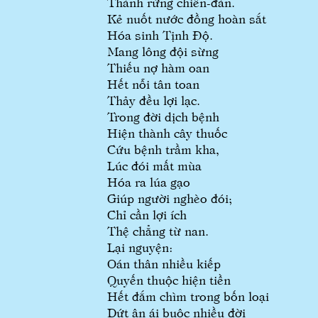
Thành rừng chiên-đàn.
Kẻ nuốt nước đồng hoàn sắt
Hóa sinh Tịnh Độ.
Mang lông đội sừng
Thiếu nợ hàm oan
Hết nỗi tân toan
Thảy đều lợi lạc.
Trong đời dịch bệnh
Hiện thành cây thuốc
Cứu bệnh trầm kha,
Lúc đói mất mùa
Hóa ra lúa gạo
Giúp người nghèo đói;
Chỉ cần lợi ích
Thệ chẳng từ nan.
Lại nguyện:
Oán thân nhiều kiếp
Quyến thuộc hiện tiền
Hết đắm chìm trong bốn loại
Dứt ân ái buộc nhiều đời