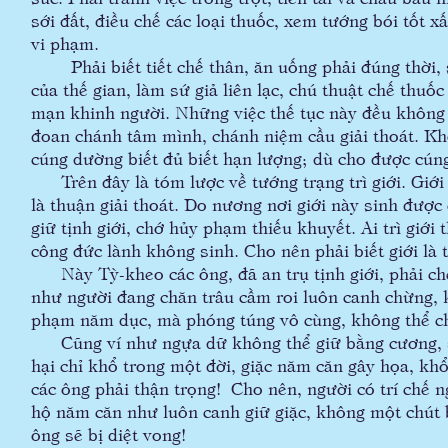
sới đất, điều chế các loại thuốc, xem tướng bói tốt x
vi phạm.
Phải biết tiết chế thân, ăn uống phải đúng thời, 
của thế gian, làm sứ giả liên lạc, chú thuật chế thuố
mạn khinh người. Những việc thế tục này đều không
đoan chánh tâm mình, chánh niệm cầu giải thoát. Khô
cúng dường biết đủ biết hạn lượng; dù cho được cún
Trên đây là tóm lược về tướng trạng trì giới. Giới t
là thuận giải thoát. Do nương nơi giới này sinh được c
giữ tịnh giới, chớ hủy phạm thiếu khuyết. Ai trì giới
công đức lành không sinh. Cho nên phải biết giới là 
Này Tỳ-kheo các ông, đã an trụ tịnh giới, phải c
như người đang chăn trâu cầm roi luôn canh chừng,
phạm năm dục, mà phóng túng vô cùng, không thể c
Cũng ví như ngựa dữ không thể giữ bằng cương, sẽ
hại chỉ khổ trong một đời, giặc năm căn gây họa, kh
các ông phải thận trọng!
Cho nên, người có trí chế
hộ năm căn như luôn canh giữ giặc, không một chút 
ông sẽ bị diệt vong!