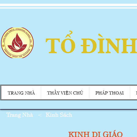
TỔ ĐÌNH
TRANG NHÀ
THẦY VIỆN CHỦ
PHÁP THOẠI
Trang Nhà
<
Kinh Sách
KINH DI GIÁO