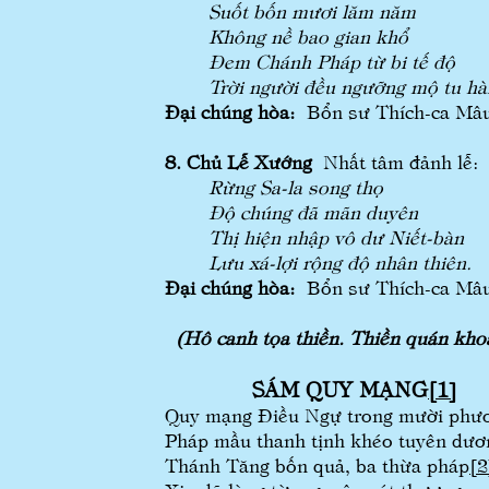
Suốt bốn mươi lăm năm
Không nề bao gian khổ
Đem Chánh Pháp từ bi tế độ
Trời người đều ngưỡng mộ tu hà
Đại chúng hòa:
Bổn sư Thích-ca Mâu-
8. Chủ Lễ Xướng
Nhất tâm đảnh lễ:
Rừng Sa-la song thọ
Độ chúng đã mãn duyên
Thị hiện nhập vô dư Niết-bàn
Lưu xá-lợi rộng độ nhân thiên.
Đại chúng hòa:
Bổn sư Thích-ca Mâu-
(Hô canh tọa thiền. Thiền quán kho
SÁM QUY MẠNG
[1]
Quy mạng Điều Ngự trong mười phư
Pháp mầu thanh tịnh khéo tuyên dươ
Thánh Tăng bốn quả, ba thừa pháp
[2