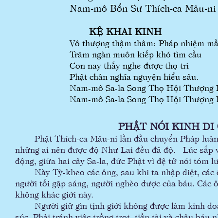
Nam-mô Bổn Sư Thích-ca Mâu-ni 
KỆ KHAI KINH
Vô thượng thậm thâm: Pháp nhiệm m
Trăm ngàn muôn kiếp khó tìm cầu
Con nay thấy nghe được thọ trì
Phật chân nghĩa nguyện hiểu sâu.
Nam-mô Sa-la Song Thọ Hội Thượng Ph
Nam-mô Sa-la Song Thọ Hội Thượng Ph
PHẬT NÓI KINH D
Phật Thích-ca Mâu-ni lần đầu chuyển Pháp luân độ
những ai nên được độ Như Lai đều đã độ. Lúc sắp v
động, giữa hai cây Sa-la, đức Phật vì đệ tử nói tóm 
Này Tỳ-kheo các ông, sau khi ta nhập diệt, các ông
người tối gặp sáng, người nghèo được của báu. Các ôn
không khác giới này.
Người giữ gìn tịnh giới không được làm kinh doanh
súc. Phải tránh việc trồng trọt, tiền tài và châu bá