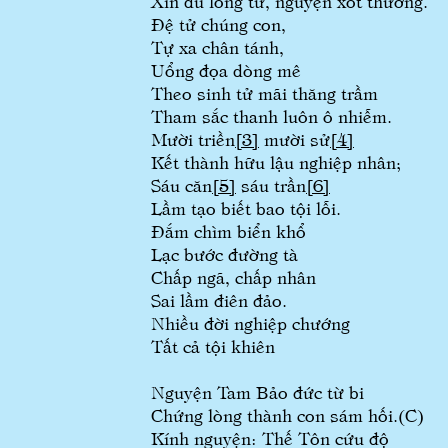
Xin dũ lòng từ, nguyện xót thương.
Đệ tử chúng con,
Tự xa chân tánh,
Uổng đọa dòng mê
Theo sinh tử mãi thăng trầm
Tham sắc thanh luôn ô nhiễm.
Mười triền
[3]
mười sử
[4]
Kết thành hữu lậu nghiệp nhân;
Sáu căn
[5]
sáu trần
[6]
Lầm tạo biết bao tội lỗi.
Đắm chìm biển khổ
Lạc bước đường tà
Chấp ngã, chấp nhân
Sai lầm điên đảo.
Nhiều đời nghiệp chướng
Tất cả tội khiên
Nguyện Tam Bảo đức từ bi
Chứng lòng thành con sám hối.(C)
Kính nguyện: Thế Tôn cứu độ