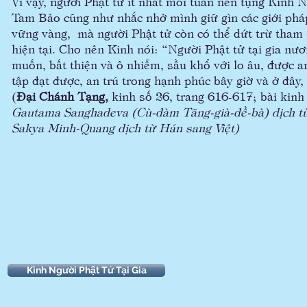
Vì vậy, người Phật tử ít nhất mỗi tuần nên tụng Kinh 
Tam Bảo cũng như nhắc nhở mình giữ gìn các giới phá
vững vàng,
mà người Phật tử còn có thể dứt trừ tham 
hiện tại. Cho nên Kinh nói: “Người Phật tử tại gia nư
muốn, bất thiện và ô nhiễm, sầu khổ với lo âu, được a
tập đạt được, an trú trong hạnh phúc bây giờ và ở đâ
(
Đại Chánh Tạng,
kinh số 26, trang 616-617; bài kin
Gautama Sanghadeva (Cù-đàm Tăng-già-đề-bà) dịch t
Sakya Minh-Quang dịch từ Hán sang Việt)
Kinh Người Phật Tử Tại Gia