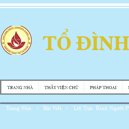
TỔ ĐÌNH
TRANG NHÀ
THẦY VIỆN CHỦ
PHÁP THOẠI
Trang Nhà
<
Bài Viết
<
Lời Tựa
Kinh Người Ph