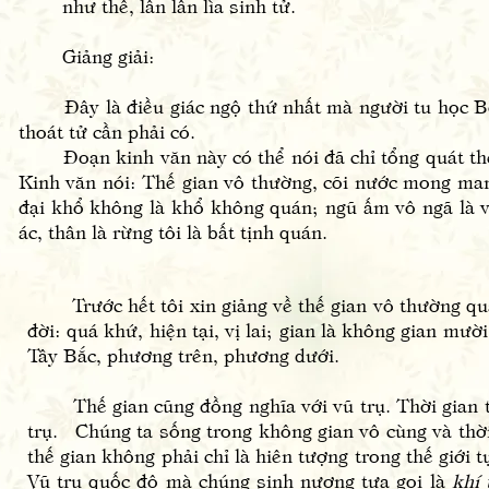
như thế, lần lần lìa sinh tử.
Giảng giải:
Đây là điều giác ngộ thứ nhất mà người tu học Bồ t
thoát tử cần phải có.
Đoạn kinh văn này có thể nói đã chỉ tổng quát thế 
Kinh văn nói: Thế gian vô thường, cõi nước mong ma
đại khổ không là khổ không quán; ngũ ấm vô ngã là 
ác, thân là rừng tôi là bất tịnh quán.
Trước hết tôi xin giảng về thế gian vô thường quán
đời: quá khứ, hiện tại, vị lai; gian là không gian 
Tây Bắc, phương trên, phương dưới.
Thế gian cũng đồng nghĩa với vũ trụ. Thời gian từ 
trụ. Chúng ta sống trong không gian vô cùng và thời
thế gian không phải chỉ là hiên tượng trong thế giới 
Vũ trụ quốc độ mà chúng sinh nương tựa gọi là
khí 