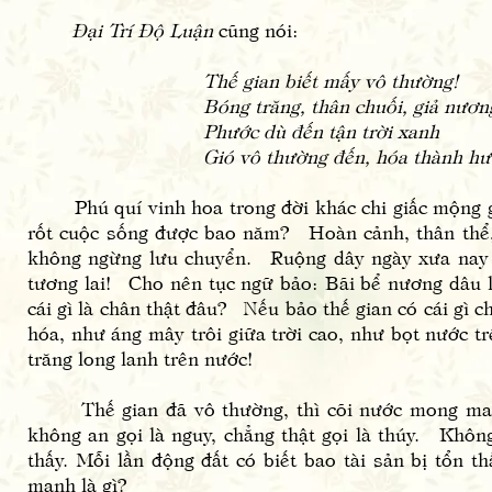
Đại Trí Độ Luận
cũng nói:
Thế gian biết mấy vô thường!
Bóng trăng, thân chuối, giả nươn
Phước dù đến tận trời xanh
Gió vô thường đến, hóa thành hư 
Phú quí vinh hoa trong đời khác chi giấc mộng gi
rốt cuộc sống được bao năm? Hoàn cảnh, thân thể, 
không ngừng lưu chuyển. Ruộng dây ngày xưa nay đã
tương lai! Cho nên tục ngữ bảo: Bãi bể nương dâu l
cái gì là chân thật đâu? Nếu bảo thế gian có cái gì 
hóa, như áng mây trôi giữa trời cao, như bọt nước 
trăng long lanh trên nước!
Thế gian đã vô thường, thì cõi nước mong manh 
không an gọi là nguy, chẳng thật gọi là thúy. Khôn
thấy. Mỗi lần động đất có biết bao tài sản bị tổn 
manh là gì?