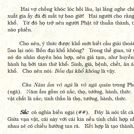
Hai vợ chồng khóc lóc hồi lâu, lại lắng nghe chờ kh
xuất gia ấy đã đi mất tự bao giờ! Hai người cho rằng 
khổ. Từ đó họ trở nên người Phật tử thuần thành, ti
não phiền.
Cho nên, ý thức được khổ mới biết cầu giải thoát;
Sao lại nói: Bốn đại khổ không? Trong thế gian, từ 
nó do nhân duyên hòa hợp, nên giả tạm, như huyễn, 
hành hạ bởi tám thứ khổ: Sinh, già, bệnh, chết, ân 
khổ. Cho nên nói:
Bốn đại khổ không
là vậy.
Câu
Năm ấm vô ngã
là
vô ngã quán
trong Phậ
(ngã). Năm ấm gồm có sắc, thọ, tưởng, hành, thức. 
vật chất là sắc; tinh thần là thọ, tưởng, hành, thức.
Sắc
có nghĩa biến ngại (##). Đây là nói tất cả
Giữa vạn vật, cái này với cái kia nếu tính chất hợp n
nhau sẽ có chiều hướng tan rã. Kết hợp là tạo thành, 