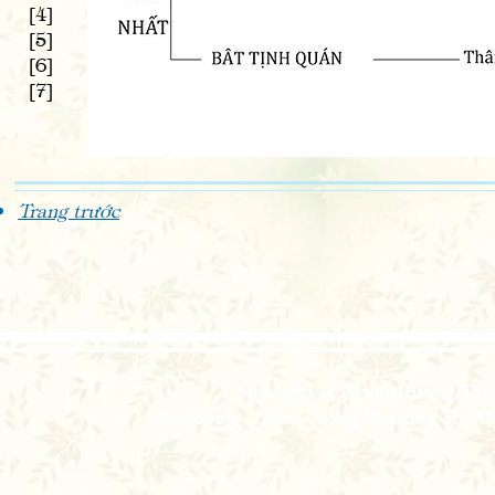
[4]
[5]
[6]
[7]
Trang trước
Copy right @ Thien Tuong Temp
Facebook: Thien Tuong Temple; Tu Viện 