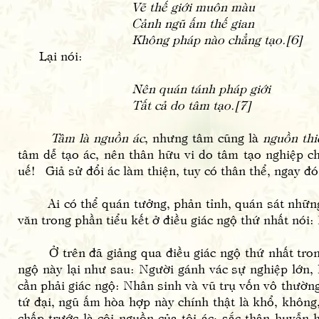
Vẽ thế giới muôn màu
Cảnh ngũ ấm thế gian
Không pháp nào chẳng tạo.[6]
Lại nói:
Nên quán tánh pháp giới
Tất cả do tâm tạo.[7]
Tâm là nguồn ác
, nhưng tâm cũng là
nguồn thi
tâm dễ tạo ác, nên thân hữu vi do tâm tạo nghiệp c
uế! Giả sử đổi ác làm thiện, tuy có thân thể, ngay đó 
Ai có thể quán tưởng, phản tỉnh, quán sát những đạ
văn trong phần tiểu kết ở điều giác ngộ thứ nhất nói: 
Ở trên đã giảng qua điều giác ngộ thứ nhất tro
ngộ này lại như sau: Người gánh vác sự nghiệp lớn, h
cần phải giác ngộ: Nhân sinh và vũ trụ vốn vô thườn
tứ đại, ngũ ấm hòa hợp này chính thật là khổ, không,
chấp trước là cội nguồn của tội ác; sắc thân huyễn 