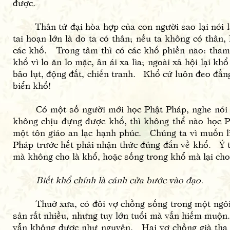
được.
Thân tứ đại hòa hợp của con người sao lại nói là
tai hoạn lớn là do ta có thân; nếu ta không có thân,
các khổ. Trong tâm thì có các khổ phiền não: tham, s
khổ vì lo ăn lo mặc, ân ái xa lìa; ngoài xã hội lại kh
bão lụt, động đất, chiến tranh. Khổ cứ luôn đeo đẳn
biển khổ!
Có một số người mới học Phật Pháp, nghe nói đến
không chịu đựng được khổ, thì không thể nào học P
một tôn giáo an lạc hạnh phúc. Chúng ta vì muốn l
Pháp trước hết phải nhận thức đúng đắn về khổ. Ý 
mà không cho là khổ, hoặc sống trong khổ mà lại cho 
Biết khổ chính là cánh cửa bước vào đạo.
Thuở xưa, có đôi vợ chồng sống trong một ngôi l
sản rất nhiều, nhưng tuy lớn tuổi mà vẫn hiếm muộn.
vẫn không được như nguyện. Hai vợ chồng già tha 