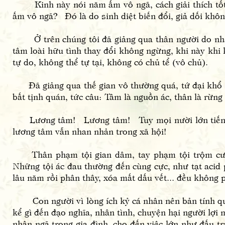
Kinh này nói năm ấm vô ngã, cách giải thích tốt n
ấm vô ngã? Đó là do sinh diệt biến đổi, giả dối khôn
Ở trên chúng tôi đã giảng qua thân người do nhân d
tâm loài hữu tình thay đổi không ngừng, khi này khi 
tự do, không thể tự tại, không có chủ tể (vô chủ).
Đã giảng qua thế gian vô thường quá, tứ đại khổ k
bất tịnh quán, tức câu: Tâm là nguồn ác, thân là rừng 
Lương tâm! Lương tâm! Tuy mọi nười lớn tiếng kê
lương tâm vẫn nhan nhản trong xã hội!
Thân phạm tội gian dâm, tay phạm tội trộm cướp
Những tội ác đau thường đến cùng cực, như tạt acid 
lâu năm rồi phân thây, xóa mất dấu vết... đều không 
Con người vì lòng ích kỷ cá nhân nên bản tính qua
kể gì đến đạo nghĩa, nhân tình, chuyện hại người lợi
nhân ngã trong gia đình, cho đến việc lớn như đấu tr