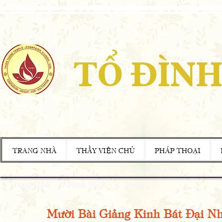
TỔ ĐÌNH
TRANG NHÀ
THẦY VIỆN CHỦ
PHÁP THOẠI
Trang Nhà
<
Kinh Sách
<
Sách
Mười Bài Giảng Kinh Bát Đại N