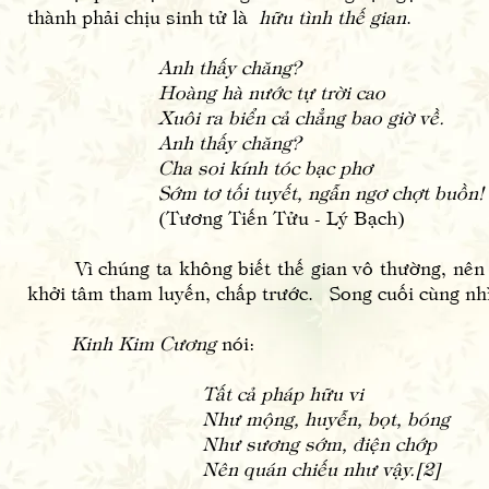
thành phải chịu sinh tử là
hữu tình thế gian
.
Anh thấy chăng?
Hoàng hà nước tự trời cao
Xuôi ra biển cả chẳng bao giờ về.
Anh thấy chăng?
Cha soi kính tóc bạc phơ
Sớm tơ tối tuyết, ngẫn ngơ chợt buồn!
(Tương Tiến Tửu - Lý Bạch)
Vì chúng ta không biết thế gian vô thường, nên đã 
khởi tâm tham luyến, chấp trước. Song cuối cùng nhì
Kinh Kim Cương
nói:
Tất cả pháp hữu vi
Như mộng, huyễn, bọt, bóng
Như sương sớm, điện chớp
Nên quán chiếu như vậy.[2]