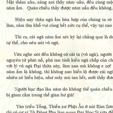
Mật thâm sâu, sáng soi thấy năm uẩn, đều cùng mộ
năm ấm. Quán chiếu thấy được năm uẩn đều không, 
Hiện nay thân ngũ ấm hòa hợp của chúng ta rõ rà
làm, cảm thọ khổ vui cũng hết sức cụ thể, vậy tại sao
Thì ra, cái ngã năm ấm xét kỹ lại chẳng qua là do
tự thể, cho nên nói vô ngã.
Vừa nghe nói đến không có cái ta (vô ngã), người t
nguyên tử phát nổ, phá tan tính kiến ngã chấp của c
với lý vô ngã Đại thừa này, làm sao mà không e sợ!
năm ấm là không, thì không sao hiển lộ được cái ngã
nhiên sẽ hiển hiện, như mây mù tan hết, mới thấy đượ
Người học đạo lâu năm do không thể quán chiếu th
bị giam cầm trong thế gian hư giả!
Vào triều Tống, Thiền sư Phật Ấn ở núi Kim Sơn kh
thì có cư sĩ Tô Đông Pha làm quan Đại Học Sĩ vừa đ