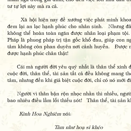
tư tự lợi này mà ra cả.
Xã hội hiện nay đề xướng việc phát minh khoa họ
đem lại an lạc hạnh phúc cho nhân sinh. Nhưng đây 
không thể hoàn toàn ngăn được nhân loại phạm tội.
Pháp là phuog pháp trị tận gốc khổ đau, giúp con ng
tâm không còn phan duyên nơi cảnh huyễn. Được như 
được hạnh phúc chân thật!
Cái mà người đời yêu quý nhất là thân thể xinh đẹ
cuộc đời, thân thể, tài sản tất cả đều không mang t
tâm, nhưng đến khi giả biệt cuộc đời, chỉ có nó mới đ
Người vì thân bận rộn nhọc nhằn thì nhiều, người v
bao nhiêu điều lầm lỗi thiếu sót! Thân thể, tài sản 
Kinh Hoa Nghiêm
nói:
Tâm như hoạ sĩ khéo