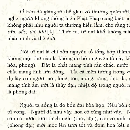
Ở trên đã giảng rõ thế gian vô thường quán rồi, g
nghe người không thông hiểu Phật Pháp cũng biết nói
không phải như người ta thường hiểu lầm, cho rằng tứ 
tửu, sắc, tài, khí
.[4] Thực ra, tứ đại khổ không mà 
nhân sinh và thế giới.
Nói tứ đại là chỉ bốn nguyên tố tổng hợp thành vậ
không một thứ nào là không do bốn nguyên tố này kết
hỏa, phong). Đất là chất mang tính rắn chắc, nước l
chất mang tính lưu động. Tất cả hiện tượng trong v
dụ lấy con người nói, lông, tóc, móng, răng, thịt, da, 
mang tính ẩm ướt là thủy đại; nhiệt độ trong người 
là phong đại.
Người ta sống là do bốn đại hòa hợp. Nếu bốn đại
tử vong. Người đã như vậy, hoa cỏ cũng như vậy. Như
cần có nước tưới thích nghi (thủy đại), cần có ánh 
(phong đại) mới mọc lên tươi tốt và đơm hoa kết n