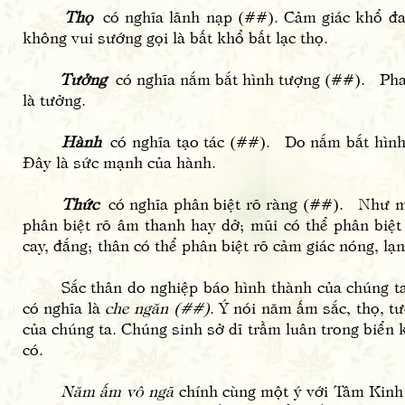
Thọ
có nghĩa lãnh nạp (##). Cảm giác khổ đau
không vui sướng gọi là bất khổ bất lạc thọ.
Tưởng
có nghĩa nắm bắt hình tượng (##). Phan 
là tưởng.
Hành
có nghĩa tạo tác (##). Do nắm bắt hình t
Đây là sức mạnh của hành.
Thức
có nghĩa phân biệt rõ ràng (##). Như mắt
phân biệt rõ âm thanh hay dở; mũi có thể phân biệt 
cay, đắng; thân có thể phân biệt rõ cảm giác nóng, l
Sắc thân do nghiệp báo hình thành của chúng ta sin
có nghĩa là
che ngăn (##)
. Ý nói năm ấm sắc, thọ, t
của chúng ta. Chúng sinh sở dĩ trầm luân trong biển 
có.
Năm ấm vô ngã
chính cùng một ý với Tâm Kinh