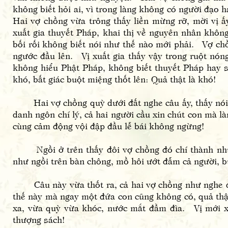
không biết hỏi ai, vì trong làng không có người đạo
Hai vợ chồng vừa trông thấy liền mừng rỡ, mời vị ấ
xuất gia thuyết Pháp, khai thị về nguyên nhân không
bối rối không biết nói như thế nào mới phải. Vợ ch
ngước đầu lên. Vị xuất gia thấy vậy trong ruột nóng
không hiểu Phật Pháp, không biết thuyết Pháp hay s
khó, bất giác buột miệng thốt lên: Quả thật là khó!
Hai vợ chồng quỳ dưới đất nghe câu ấy, thấy nói t
danh ngôn chí lý, cả hai người cầu xin chút con mà 
cùng cảm động vội đập đầu lễ bái không ngừng!
Ngồi ở trên thấy đôi vợ chồng đó chí thành như th
như ngồi trên bàn chông, mồ hôi ướt đẫm cả người, b
Câu này vừa thốt ra, cả hai vợ chồng như nghe đượ
thế này mà ngay một đứa con cũng không có, quả thậ
xa, vừa quỳ vừa khóc, nước mắt đầm đìa. Vị mới xuấ
thượng sách!