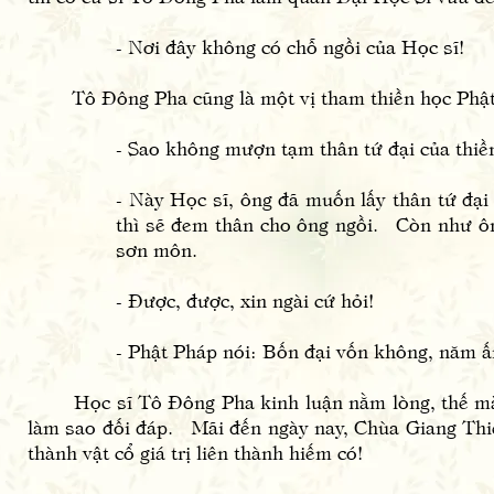
- Nơi đây không có chỗ ngồi của Học sĩ!
Tô Đông Pha cũng là một vị tham thiền học Phật 
- Sao không mượn tạm thân tứ đại của thiền 
- Này Học sĩ, ông đã muốn lấy thân tứ đại 
thì sẽ đem thân cho ông ngồi. Còn như ôn
sơn môn.
- Được, được, xin ngài cứ hỏi!
- Phật Pháp nói: Bốn đại vốn không, năm ấm
Học sĩ Tô Đông Pha kinh luận nằm lòng, thế mà b
làm sao đối đáp. Mãi đến ngày nay, Chùa Giang Thiê
thành vật cổ giá trị liên thành hiếm có!