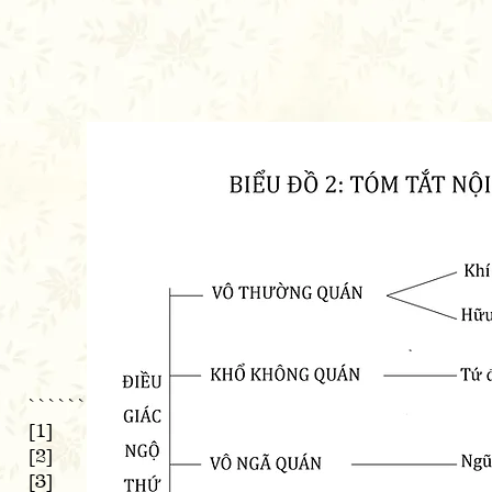
```````````````````````````````````````````````
[1]
[2]
[3]