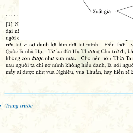
```````````````````````````````````````````````
[1] Nguyên văn: Tam đại tức ba triều đại Hạ, Thươn
đại này là chế độ nhường ngôi cho người hiền đức,
ngôi cho vua Vũ. Lại nữa, Hứa Do vào thời vua Nghi
rửa tai vì sợ danh lợi làm dơi tai mình. Đến thời v
Quốc là nhà Hạ. Từ ba đời Hạ Thương Chu trở đi, bắt đ
không còn được như xưa nữa. Cho nên nói: Thời Tam 
sau người ta chỉ sợ mình không hiếu danh, là nói ngườ
mấy ai được như vua Nghiêu, vua Thuấn, hay hiền sĩ H
Trang trước