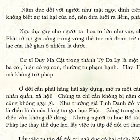
Năm dục đối với người như mật ngọt dính trên l
không biết sự tai hại của nó, nên đưa lưỡi ra liếm, phải
Ngũ dục gây cho người tai hoạ to lớn như vậy, cho
Phật tử tại gia sống trong vòng thế tục mà đoạn trừ
lạc của thế gian ô nhiễm là được.
Cư sĩ Duy Ma Cật trong thành Tỳ Da Ly là một vị 
ba cõi, hiện có vợ con, thường tu phạm hạnh. Hay: 
mà không trừ pháp.
Ở đời cần phải hăng hái xây dựng, mở ra một cảnh 
nhân quần, xã hội! Chúng ta chỉ cần không bị năm d
cũng không ngại gì. Như trưởng giả Tịnh Danh đối v
là điển hình của hàng tại gia học Phật. Sống trong 
điều vốn không dễ dàng. Nhưng người tu học Bồ tát
Pháp lạc thay thế dục lạc, lấy việc tu tập để đối trị tha
Lấy việc tu tập để đối trị ngũ dục có hai cách: Một là