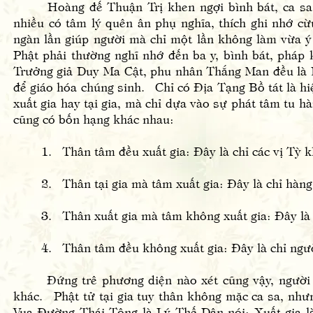
Hoàng đế Thuận Trị khen ngợi bình bát, ca sa, c
nhiều có tâm lý quên ân phụ nghĩa, thích ghi nhớ c
ngàn lần giúp người mà chỉ một lần không làm vừa ý
Phật phải thường nghĩ nhớ đến ba y, bình bát, pháp 
Trưởng giả Duy Ma Cật, phu nhân Thắng Man đều là Bồ
để giáo hóa chúng sinh. Chỉ có Địa Tạng Bồ tát là hi
xuất gia hay tại gia, mà chỉ dựa vào sự phát tâm tu 
cũng có bốn hạng khác nhau:
1. Thân tâm đều xuất gia: Đây là chỉ các vị Tỳ 
2. Thân tại gia mà tâm xuất gia: Đây là chỉ hàn
3. Thân xuất gia mà tâm không xuất gia: Đây là 
4. Thân tâm đều không xuất gia: Đây là chỉ ngườ
Đứng trê phương diện nào xét cũng vậy, người họ
khác. Phật tử tại gia tuy thân không mặc ca sa, nhưn
Vua Đường Thái Tông là Lý Thế Dân nói: Xuất gia là