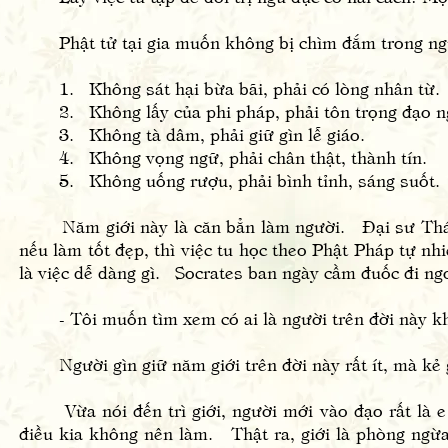
Phật tử tại gia muốn không bị chìm đắm trong ngũ d
1. Không sát hại bừa bãi, phải có lòng nhân từ.
2. Không lấy của phi pháp, phải tôn trọng đạo n
3. Không tà dâm, phải giữ gìn lễ giáo.
4. Không vọng ngữ, phải chân thật, thành tín.
5. Không uống rượu, phải bình tỉnh, sáng suốt.
Năm giới này là căn bẳn làm người. Đại sư Thái 
nếu làm tốt đẹp, thì việc tu học theo Phật Pháp tự n
là việc dễ dàng gì. Socrates ban ngày cầm đuốc đi ngo
- Tôi muốn tìm xem có ai là người trên đời này k
Người gìn giữ năm giới trên đời này rất ít, mà kẻ gi
Vừa nói đến trì giới, người mới vào đạo rất là e 
điều kia không nên làm. Thật ra, giới là phòng ngừa