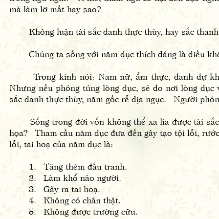
mà làm lỡ mất hay sao?
Không luận tài sắc danh thực thùy, hay sắc thanh hư
Chúng ta sống với năm dục thích đáng là điều khôn
Trong kinh nói: Nam nữ, ẩm thực, danh dự không
Nhưng nếu phóng túng lòng dục, sẽ do nơi lòng dục về
sắc danh thực thùy, năm gốc rễ địa ngục. Người phóng
Sống trong đời vốn không thể xa lìa được tài sắc d
họa? Tham cầu năm dục đưa đến gây tạo tội lỗi, rước 
lỗi, tai hoạ của năm dục là:
1. Tăng thêm đấu tranh.
2. Làm khổ não người.
3. Gây ra tai hoạ.
4. Không có chân thật.
5. Không được trường cữu.