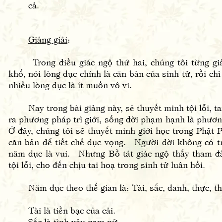
cả.
Giảng giải
:
Trong điều giác ngộ thứ hai, chúng tôi từng giản
khổ, nói lòng dục chính là căn bản của sinh tử, rồi ch
nhiều lòng dục là ít muốn vô vi.
Nay trong bài giảng này, sẽ thuyết minh tội lỗi, tai
ra phương pháp trì giới, sống đời phạm hạnh là phươn
Ở đây, chúng tôi sẽ thuyết minh giới học trong Phật Ph
căn bản để tiết chế dục vọng. Người đời không có t
năm dục là vui. Nhưng Bồ tát giác ngộ thấy tham đ
tội lỗi, cho đến chịu tai hoạ trong sinh tử luân hồi.
Năm dục theo thế gian là: Tài, sắc, danh, thực, th
Tài là tiền bạc của cải.
Sắc là tình yêu nam nữ.