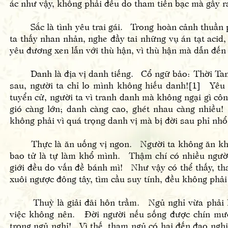
ác như vậy, không phải đều do tham tiền bạc mà gây r
Sắc là tình yêu trai gái. Trong hoàn cảnh thuần ph
ta thấy nhan nhản, nghe đầy tai những vụ án tạt acid, 
yêu đương xen lẫn với thù hận, vì thù hận mà dẫn đến 
Danh là địa vị danh tiếng. Cổ ngữ bảo: Thời Tam đạ
sau, người ta chỉ lo mình không hiếu danh![1] Yêu 
tuyển cử, người ta vì tranh danh mà không ngại gì côn
gió càng lớn; danh càng cao, ghét nhau càng nhiề
không phải vì quá trọng danh vị mà bị đời sau phỉ nh
Thực là ăn uống vị ngon. Người ta không ăn khôn
bao tử là tự làm khổ mình. Thậm chí có nhiều người
giới đều do vấn đề bánh mì! Như vậy có thể thấy, th
xuôi ngược đông tây, tìm cầu suy tính, đều không phải
Thuỳ là giải đãi hôn trầm. Ngủ nghỉ vừa phải là đ
việc không nên. Đời người nếu sống được chín mươ
trong ngủ nghỉ! Vì thế, tham ngủ có hại đến đạo nghiệ