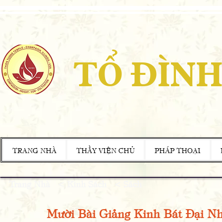
TỔ ĐÌNH
TRANG NHÀ
THẦY VIỆN CHỦ
PHÁP THOẠI
Trang Nhà
<
Kinh Sách
<
Sách
Mười Bài Giảng Kinh Bát Đại N