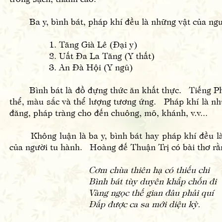
Ba y, bình bát, pháp khí đều là những vật của người 
1. Tăng Già Lê (Đại y)
2. Uất Đa La Tăng (Y thất)
3. An Đà Hội (Y ngũ)
Bình bát là đồ đựng thức ăn khất thực. Tiếng Phạn 
thể, màu sắc và thể lượng tương ứng. Pháp khí là nh
đăng, pháp tràng cho đến chuông, mõ, khánh, v.v...
Không luận là ba y, bình bát hay pháp khí đều là 
của người tu hành. Hoàng đế Thuận Trị có bài thơ rằ
Cơm chùa thiên hạ có thiếu chi
Bình bát tùy duyên khắp chốn đi
Vàng ngọc thế gian đâu phải quí
Đắp được ca sa mới diệu kỳ.