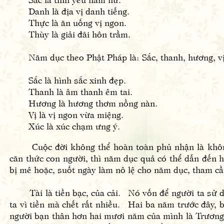
Danh là địa vị danh tiếng.
Thực là ăn uống vị ngon.
Thùy là giải đãi hôn trầm.
Năm dục theo Phật Pháp là: Sắc, thanh, hương, vị
Sắc là hình sắc xinh đẹp.
Thanh là âm thanh êm tai.
Hương là hương thơm nồng nàn.
Vị là vị ngon vừa miệng.
Xúc là xúc chạm ưng ý.
Cuộc đời không thể hoàn toàn phủ nhận là không 
căn thức con người, thì năm dục quả có thể dẫn đến h
bị mê hoặc, suốt ngày làm nô lệ cho năm dục, tham cầ
Tài là tiền bạc, của cải. Nó vốn để người ta sử dụ
ta vì tiền mà chết rất nhiều. Hai ba năm trước đây,
người bạn thân hơn hai mươi năm của mình là Trươn