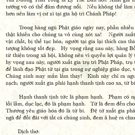
tướng võ có thể đảm đương nổi. Nếu không thể làm mộ
hơn nên làm vị cư sĩ tại gia hộ trì Chánh Pháp!
Trong hàng ngũ Phật giáo ngày nay, phần nhiều ngườ
thật khiến cho chúng ta vô cùng xót xa! Người xuất
vật chất, bị thế tục hóa; người tại gia lại thích can 
tượng không tốt đẹp. Hy vọng rằng sau này, hàng Bồ t
từ thiện trong xã hội, không nên vì quyền lợi quản lý
hy vọng sau này, người xuất gia trụ trì Phật Pháp, tr
để lãnh đạo Phật tử tại gia trong sự nghiệp giáo dục
Chúng sinh may mắn lắm thay! Kinh này chỉ ra người
sạch; người xuất gia phải hạnh thanh tịnh cao xa, từ bi 
Hạnh thanh tịnh tức là phạm hạnh. Phạm có nghĩa 
lỗi lầm, dục lạc, đó là phạm hạnh. Từ là đem đến cho
Thương yêu giáo hóa đó là từ bi. Đệ tử xuất gia phả
ngã để đối đãi với tất cả chúng sinh, đem â huệ ra cha
Dịch thơ: