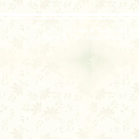
Copy right @ Thien Tuong Temp
Facebook: Thien Tuong Temple; Tu Viện 