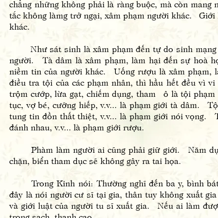
chẳng những không phải là ràng buộc, mà còn mang n
tắc không làmg trở ngại, xâm phạm người khác. Giới 
khác.
Như sát sinh là xâm phạm đến tự do sinh mạng củ
người. Tà dâm là xâm phạm, làm hại đến sự hoà hợ
niềm tin của người khác. Uống rượu là xâm phạm, 
điều tra tội của các phạm nhân, thì hầu hết đều vì v
trộm cướp, lừa gạt, chiếm dụng, tham ô là tội phạm 
tục, vợ bé, cưỡng hiếp, v.v... là phạm giới tà dâm. T
tung tin đồn thất thiệt, v.v... là phạm giới nói vọng
đánh nhau, v.v... là phạm giới rượu.
Phàm làm người ai cũng phải giữ giới. Năm dục nh
chặn, biển tham dục sẽ không gây ra tai họa.
Trong Kinh nói: Thường nghĩ đến ba y, bình bát và
đây là nói người cư sĩ tại gia, thân tuy không xuất g
và giới luật của người tu sĩ xuất gia. Nếu ai làm đượ
trong sạch, thanh cao.