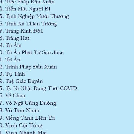
Tiệc Pháp Đầu Xuân
Tiễn Một Người Đi
Tịnh Nghiệp Mười Thương
Tinh Xá Thiện Tường
Trang Kinh Đời.
Tràng Hạt
Tri Âm
Tri Ân Phật Tử San Jose
Tri Ân
Trình Pháp Đầu Xuân
Tự Tỉnh
Tuệ Giác Duyên
Tỳ Ni Nhật Dụng Thời COVID
Về Chùa
Vô Ngã Cúng Dường
Vô Tâm Nhẫn
Viếng Cảnh Liên Trì
Vịnh Cội Tùng
Vịnh Nhành Mai