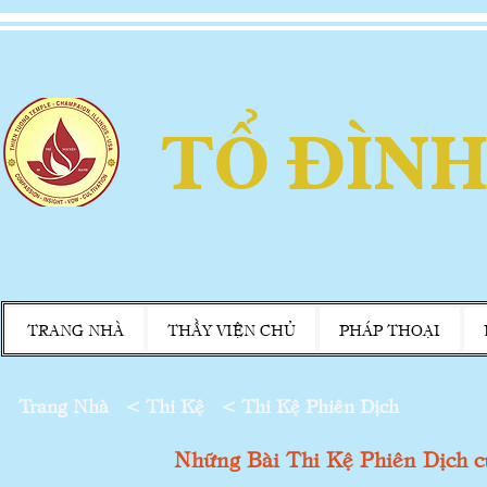
TỔ ĐÌNH
TRANG NHÀ
THẦY VIỆN CHỦ
PHÁP THOẠI
Trang Nhà
<
Thi Kệ
< Thi Kệ Phiên Dịch
Những Bài Thi Kệ Phiên Dịch 