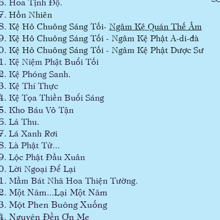
Hoa Tịnh Độ.
Hồn Nhiên
Kệ Hô Chuông Sáng Tối-
Ngâm Kệ Quán Thế Âm
Kệ Hô Chuông Sáng Tối - Ngâm Kệ Phật A-di-đà
Kệ Hô Chuông Sáng Tối - Ngâm Kệ Phật Dược Sư
Kệ Niệm Phật Buổi Tối
Kệ Phóng Sanh.
Kệ Thí Thực
Kệ Tọa Thiền Buổi Sáng
Kho Báu Vô Tận
Lá Thu.
Lá Xanh Rơi
Là Phật Tử...
Lộc Phật Đầu Xuân
Lời Ngoại Để Lại
Mầm Bát Nhã Hoa Thiện Tường.
Một Năm...Lại Một Năm
Một Phen Buông Xuống
Nguyện Đền Ơn Mẹ