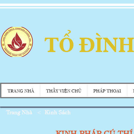
TỔ ĐÌNH
TRANG NHÀ
THẦY VIỆN CHỦ
PHÁP THOẠI
Trang Nhà
<
Kinh Sách
KINH PHÁP CÚ THÍ