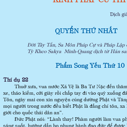
Dịch giả Sakya Mi
QUYỂN THỨ NHẤT
Đời Tây Tấn, Sa Môn Pháp Cự và Pháp Lập d
Tỳ Kheo Sakya Minh-Quang dịch từ Hán sang
Phẩm Song Yếu Thứ 10
Thí dụ 22
Thuở xưa, vua nước Xá Vệ là Ba Tư Nặc đến thăm đứ
xe, tháo kiếm, cởi giày rồi chấp tay đi vào quỳ xuống 
Tôn, ngày mai con xin nguyện cúng dường Phật và Tăn
mọi người trong nước đều biết Phật là đấng chí tôn, xa 
giới cho quốc thái dân an”.
Đức Phật nói: “Lành thay! Phàm người làm vua phả
sáng suốt, hướng dẫn họ phụng hành đạo đức để được 