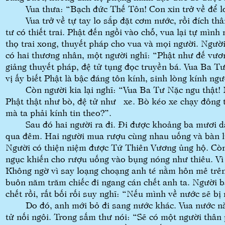
Vua thưa: “Bạch đức Thế Tôn! Con xin trở về để lo
Vua trở về tự tay lo sắp đặt cơm nước, rồi đích thâ
tư có thiết trai. Phật đến ngồi vào chỗ, vua lại tự mìn
thọ trai xong, thuyết pháp cho vua và mọi người. Ngườ
có hai thương nhân, một người nghĩ: “Phật như đế vươn
giảng thuyết pháp, đệ tử tụng đọc truyền bá. Vua Ba T
vị ấy biết Phật là bậc đáng tôn kính, sinh lòng kính ng
Còn người kia lại nghĩ: “Vua Ba Tư Nặc ngu thật! M
Phật thật như bò, đệ tử như xe. Bò kéo xe chạy đông 
mà ta phải kính tin theo?”.
Sau đó hai người ra đi. Đi được khoảng ba mươi dặ
qua đêm. Hai người mua rượu cùng nhau uống và bàn l
Người có thiện niệm được Tứ Thiên Vương ủng hộ. Còn 
ngục khiến cho rượu uống vào bụng nóng như thiêu. Vì 
Không ngờ vì say loạng choạng anh té nằm hôn mê trê
buôn năm trăm chiếc đi ngang cán chết anh ta. Người bạ
chết rồi, rất bối rối suy nghĩ: “Nếu mình về nước sẽ bị 
Do đó, anh mới bỏ đi sang nước khác. Vua nước này
tử nối ngôi. Trong sấm thư nói: “Sẽ có một người thân