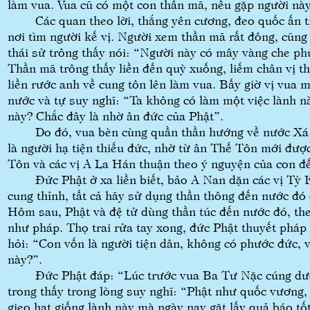
làm vua. Vua cũ có một con thần mã, nếu gặp người nà
Các quan theo lời, thắng yên cương, đeo quốc ấn tr
nơi tìm người kế vị. Người xem thần mã rất đông, cũng
thái sử trông thấy nói: “Người này có mây vàng che phủ
Thần mã trông thấy liền đến quỳ xuống, liếm chân vị 
liền rước anh về cung tôn lên làm vua. Bấy giờ vị vua m
nước và tự suy nghĩ: “Ta không có làm một việc lành n
này? Chắc đây là nhờ ân đức của Phật”.
Do đó, vua bèn cùng quần thần hướng về nước Xá Vệ
là người hạ tiện thiếu đức, nhờ từ ân Thế Tôn mới đượ
Tôn và các vị A La Hán thuận theo ý nguyện của con đế
Đức Phật ở xa liền biết, bảo A Nan dặn các vị Tỳ Kh
cung thỉnh, tất cả hãy sử dụng thần thông đến nước đó
Hôm sau, Phật và đệ tử dùng thần túc đến nước đó, th
như pháp. Thọ trai rửa tay xong, đức Phật thuyết pháp
hỏi: “Con vốn là người tiện dân, không có phước đức, 
này?”.
Đức Phật đáp: “Lúc trước vua Ba Tư Nặc cúng dườn
trong thấy trong lòng suy nghĩ: “Phật như quốc vương,
gieo hạt giống lành này mà ngày nay gặt lấy quả báo tố