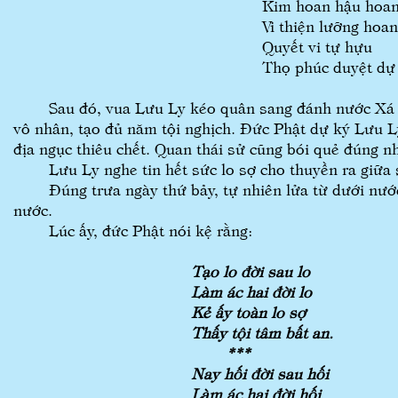
Kim hoan hậu hoa
Vi thiện lưỡng hoan
Quyết vi tự hựu
Thọ phúc duyệt dự
Sau đó, vua Lưu Ly kéo quân sang đánh nước Xá Di,
vô nhân, tạo đủ năm tội nghịch. Đức Phật dự ký Lưu Ly 
địa ngục thiêu chết. Quan thái sử cũng bói quẻ đúng n
Lưu Ly nghe tin hết sức lo sợ cho thuyền ra giữa sô
Đúng trưa ngày thứ bảy, tự nhiên lửa từ dưới nước bố
nước.
Lúc ấy, đức Phật nói kệ rằng:
Tạo lo đời sau lo
Làm ác hai đời lo
Kẻ ấy toàn lo sợ
Thấy tội tâm bất an.
***
Nay hối đời sau hối
Làm ác hai đời hối