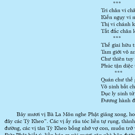
***
Tri chân vi ch
Kiến ngụy vi 
Thị vi chánh 
Tất đắc chân l
***
Thế giai hữu 
Tam giới vô a
Chư thiên tuy 
Phúc tận diệc 
***
Quán chư thế 
Vô sinh bất c
Dục ly sinh tử
Đương hành đ
Bảy mươi vị Bà La Môn nghe Phật giảng xong, hoan 
đây các Tỳ Kheo”. Các vị ấy râu tóc liền tự rụng, thàn
đường, các vị tân Tỳ Kheo bỗng nhớ vợ con, muốn trở v
Đức Phật biết ý, liền hóa ra vài mươi căn nhà bên đườ