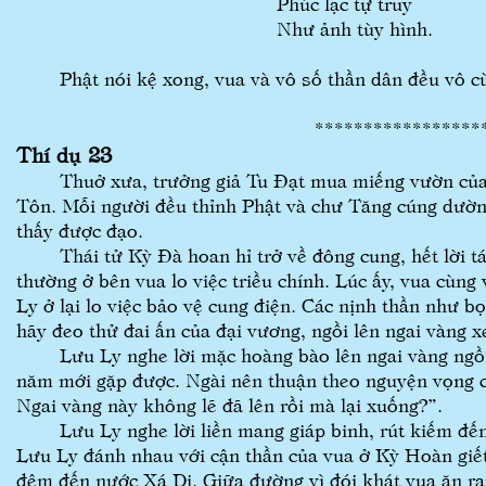
Phúc lạc tự truy
Như ảnh tùy hình.
Phật nói kệ xong, vua và vô số thần dân đều vô 
**********************
Thí dụ 23
Thuở xưa, trưởng giả Tu Đạt mua miếng vườn của th
Tôn. Mỗi người đều thỉnh Phật và chư Tăng cúng dườn
thấy được đạo.
Thái tử Kỳ Đà hoan hỉ trở về đông cung, hết lời tán
thường ở bên vua lo việc triều chính. Lúc ấy, vua cùn
Ly ở lại lo việc bảo vệ cung điện. Các nịnh thần như 
hãy đeo thử đai ấn của đại vương, ngồi lên ngai vàng 
Lưu Ly nghe lời mặc hoàng bào lên ngai vàng ngồi. 
năm mới gặp được. Ngài nên thuận theo nguyện vọng c
Ngai vàng này không lẽ đã lên rồi mà lại xuống?”.
Lưu Ly nghe lời liền mang giáp binh, rút kiếm đến 
Lưu Ly đánh nhau với cận thần của vua ở Kỳ Hoàn giế
đêm đến nước Xá Di. Giữa đường vì đói khát vua ăn rau