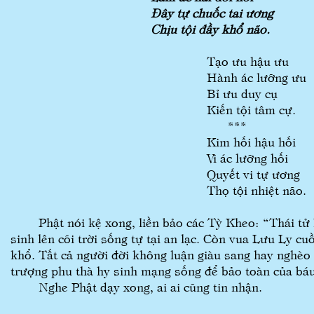
Đây tự chuốc tai ương
Chịu tội đầy khổ não.
Tạo ưu hậu ưu
Hành ác lưỡng ưu
Bỉ ưu duy cụ
Kiến tội tâm cự.
***
Kim hối hậu hối
Vi ác lưỡng hối
Quyết vi tự ương
Thọ tội nhiệt não.
Phật nói kệ xong, liền bảo các Tỳ Kheo: “Thái tử K
sinh lên cõi trời sống tự tại an lạc. Còn vua Lưu Ly cu
khổ. Tất cả người đời không luận giàu sang hay nghèo
trượng phu thà hy sinh mạng sống để bảo toàn của báu 
Nghe Phật dạy xong, ai ai cũng tin nhận.