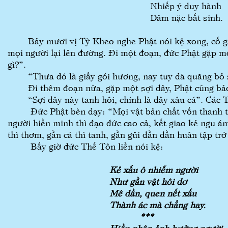
Nhiếp ý duy hành
Dâm nặc bất sinh.
Bảy mươi vị Tỳ Kheo nghe Phật nói kệ xong, cố gắng
mọi người lại lên đường. Đi một đoạn, đức Phật gặp mộ
gì?”.
“Thưa đó là giấy gói hương, nay tuy đã quăng bỏ s
Đi thêm đoạn nữa, gặp một sợi dây, Phật cũng bảo cá
“Sợi dây này tanh hôi, chính là dây xâu cá”. Các 
Đức Phật bèn dạy: “Mọi vật bản chất vốn thanh tịn
người hiền minh thì đạo đức cao cả, kết giao kẻ ngu ám
thì thơm, gần cá thì tanh, gần gũi dần dần huân tập tr
Bấy giờ đức Thế Tôn liền nói kệ:
Kẻ xấu ô nhiễm người
Như gần vật hôi dơ
Mê dần, quen nết xấu
Thành ác mà chẳng hay.
***
Hiền nhân ảnh hưởng người